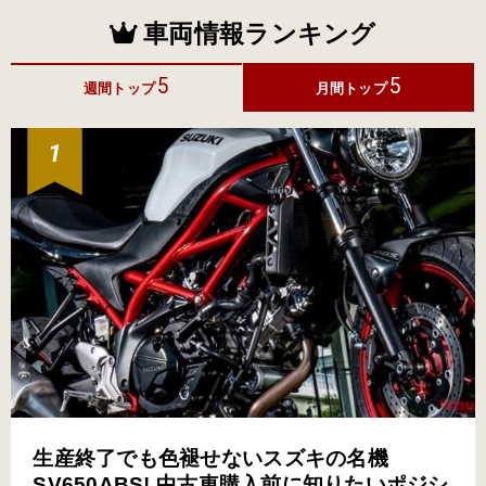
車両情報ランキング
5
5
週間トップ
月間トップ
生産終了でも色褪せないスズキの名機
SV650ABS! 中古車購入前に知りたいポジシ