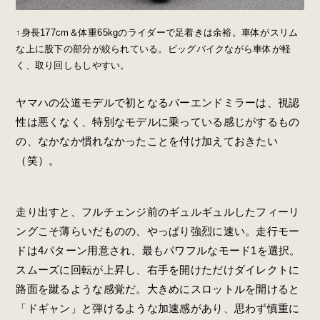
↑身長177cm＆体重65kgのライダーで足着きは余裕。車体がスリム
な上に股下の部分が絞られている。ビッグバイクながら車体が軽
く、取り回しもしやすい。
ヤマハの公道モデルで初となるバーエンドミラーは、視認
性は悪くなく、特別なモデルに乗っている感じがするもの
の、なかなか慣れなかったことを付け加えておきたい
（笑）。
走り出すと、フルチェンジ前のギュルギュルしたフィーリ
ングこそ薄らいだものの、やっぱり強烈に速い。走行モー
ドは4パターン用意され、最もパワフルなモード1を選択。
スムーズに回転が上昇し、右手を開けただけダイレクトに
路面を蹴るような感覚だ。大きめにスロットルを開けると
「ドギャン」と弾けるような加速感があり、思わず慎重に