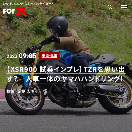
レッドバロンからすべてのライダーへ
09.05
2023.
車両情報
【XSR900 試乗インプレ】TZRを思い出
す？ 人車一体のヤマハハンドリング！
執筆 : 沼尾 宏明