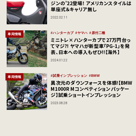
ジンの’22登場！ アメリカンスタイルは
単座式＆キャリア無し
2022.02.11
ハンターカブ
ヤマハ
原付二種
車両情報
ミニトレ×ハンターカブで27万円台っ
てマジ?! ヤマハが新型車「PG-1」を発
表、日本への導入もぜひ!!【海外】
2024.01.22
試乗インプレッション
BMW
車両情報
異次元のダウンフォースを体感!【BMW
M1000R Mコンペティションパッケー
ジ】試乗ショートインプレッション
2023.08.28