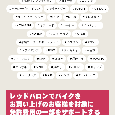
試乗インプレッション
日本一周
ニンジャ
ハーレーダビッドソン
女性ライダー
SUZUKI
XR BAJA
キャンプツーリング
ROM
MT-09
クロスカブ
KAWASAKI
オフロード
ハーレー
メンテナンス
HONDA
ハンターカブ
CT125
那須モータースポーツランド
カスタム
ヤマハ
トライアンフ
BMW
ドゥカティ
中古車
レッドバロン
Ninja
スズキ
原付二種
YAMAHA
カワサキ
SR400
旅めし
Z900RS
キャンプ
ツーリング
R★B
ホンダ
スーパーカブ