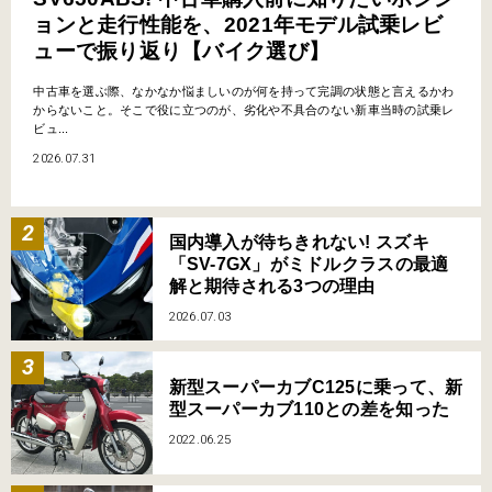
ョンと走行性能を、2021年モデル試乗レビ
ューで振り返り【バイク選び】
中古車を選ぶ際、なかなか悩ましいのが何を持って完調の状態と言えるかわ
からないこと。そこで役に立つのが、劣化や不具合のない新車当時の試乗レ
ビュ...
2026.07.31
国内導入が待ちきれない! スズキ
「SV-7GX」がミドルクラスの最適
解と期待される3つの理由
2026.07.03
新型スーパーカブC125に乗って、新
型スーパーカブ110との差を知った
2022.06.25