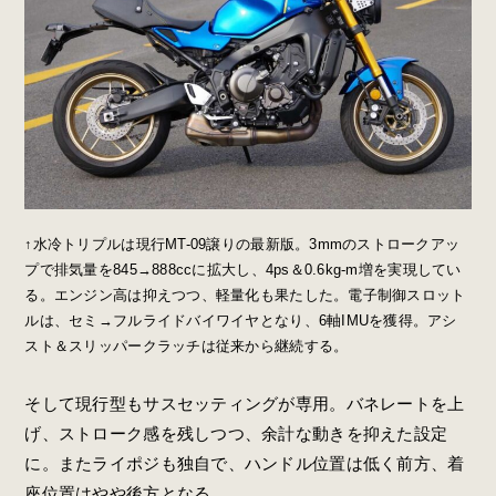
↑水冷トリプルは現行MT-09譲りの最新版。3mmのストロークアッ
プで排気量を845→888ccに拡大し、4ps＆0.6kg-m増を実現してい
る。エンジン高は抑えつつ、軽量化も果たした。電子制御スロット
ルは、セミ→フルライドバイワイヤとなり、6軸IMUを獲得。アシ
スト＆スリッパークラッチは従来から継続する。
そして現行型もサスセッティングが専用。バネレートを上
げ、ストローク感を残しつつ、余計な動きを抑えた設定
に。またライポジも独自で、ハンドル位置は低く前方、着
座位置はやや後方となる。