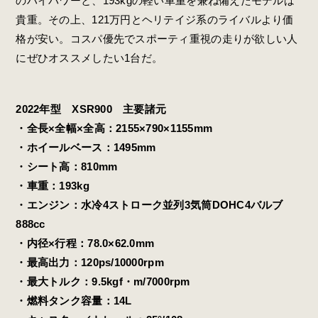
のハイパワーと、193kgの軽い車重を兼ね備えたモデルは
貴重。その上、121万円とヘリテイジ系のライバルより価
格が安い。コスパ優先でスポーティ重視の走りが欲しい人
にぜひオススメしたい1台だ。
2022年型 XSR900 主要諸元
・全長×全幅×全高：2155×790×1155mm
・ホイールベース：1495mm
・シート高：810mm
・車重：193kg
・エンジン：水冷4ストローク並列3気筒DOHC4バルブ
888cc
・内径×行程：78.0×62.0mm
・最高出力：120ps/10000rpm
・最大トルク：9.5kgf・m/7000rpm
・燃料タンク容量：14L