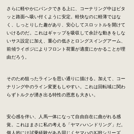
さらに軽やかにバンクできる上に、コーナリング中はピタ
ッと路面へ吸い付くように安定。軽快なのに軽薄ではな
く、しっとりした趣があり、安心してスロットルを開けて
いけるのだ。これはギャップを吸収して余計な動きをしな
いサス設定に加え、重心の低さとロングスイングアーム、
前傾ライポジによりフロント荷重が適度にかかることが理
由だろう。
そのため狙ったラインを思い通りに描ける。加えて、コー
ナリング中のライン変更もしやすい。これは回転域に関わ
らずトルクが湧き出る特性の恩恵も大きい。
安心感を伴い、人馬一体になって自由自在に曲がれる感
覚。これはまさに私の考える「ヤマハハンドリング」だ。
個人的には試乗経験がある同じくヤマハのXJRシリーズ、