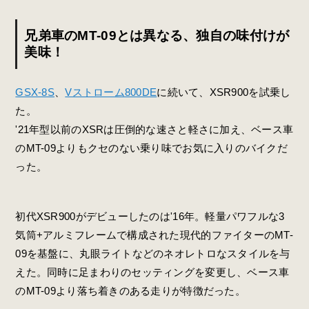
兄弟車のMT-09とは異なる、独自の味付けが
美味！
GSX-8S
、
Vストローム800DE
に続いて、XSR900を試乗し
た。
'21年型以前のXSRは圧倒的な速さと軽さに加え、ベース車
のMT-09よりもクセのない乗り味でお気に入りのバイクだ
った。
初代XSR900がデビューしたのは'16年。軽量パワフルな3
気筒+アルミフレームで構成された現代的ファイターのMT-
09を基盤に、丸眼ライトなどのネオレトロなスタイルを与
えた。同時に足まわりのセッティングを変更し、ベース車
のMT-09より落ち着きのある走りが特徴だった。