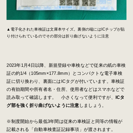
▲電子化された車検証は文庫本サイズ。裏側の端にはICチップが貼
り付けられているのでその部分は折り曲げないように注意
2023年1月4日以降、新規登録や車検などで従来の紙の車検
証の約1/4（
105mm×177.8mm
）とコンパクトな電子車検
証に切り換わり、裏面にはICタグが付いています。車検証
の有効期間や所有者名・住所、使用者などはスマホなどで
読み取って確認します。 小さくなって便利ですが、
ICタ
グ部を強く折り曲げないように注意
しましょう。
※制度開始から最低3年間は従来の車検証と同等の情報が
記載される「自動車検査証記録事項」が渡されます。