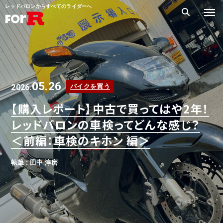
レッドバロンからすべてのライダーへ
05.26
2026.
バイクを買う
【購入レポート】中古で買ってはや2年！
レッドバロンの車検ってどんな感じ？
＜前編：車検のキホン 編＞
執筆 : 田中 淳磨