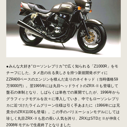
●みんな大好き“ローソンレプリカ”で広く知られる「Z1000R」をモ
チーフにした、タメ息の出る美しさを持つ新規開発ボディに
ZZR400ベースのエンジンを積んだ走りのネイキッド（当時価格59
万9000円）。翌1995年には丸目ヘッドライトのZRX-Ⅱも登場して
盤石の体制となり、しばらくは単色での展開でしたが、1996年から
グラフィックモデルを次々に導入していき、中でもローソンレプリ
カに近づけたライムグリーン仕様は引く手あまたに（1996年には兄
貴分のZRX1100も登場）。この手のバリエーションモデルにしては
珍しく丸目ZRX-Ⅱも息の長い人気を誇り、ZRXはSTDとⅡが仲良く
2008年モデルで生産終了となりました