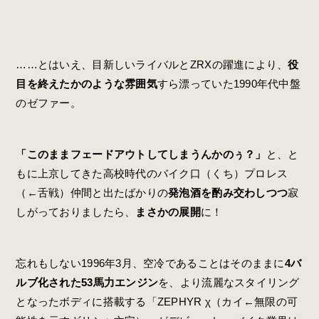
……とはいえ、目新しいライバルとZRXの躍進により、
役
目を終えたかのような雰囲気
すら漂っていた1990年代中盤
のゼファー。
「このままフェードアウトしてしまうんかのぅ？」
と、と
もに上京してきた高校時代のバイク口（くち）プロレス
（←舌戦）仲間と出たばかりの
発泡酒を酌み交わしつつ
寂
しがっておりましたら、
まさかの展開
に！
忘れもしない1996年3月、空冷であることはそのままに
4バ
ルブ化された53馬力エンジン
を、より流麗なスタイリング
となったボディに搭載する「ZEPHYR χ（カイ←無限の可