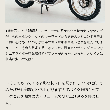
●通称Z2こと「750RS」。ゼファーに惹かれた当時のナウなヤング
が「火の玉タンク」などのキーワードから過去のレジェンドモデル
に興味を持ち、いつしか往年のカワサキ名車道へと突き進んでしま
う……という例も数多く見てきました。現在カワサキにゾッコンな
シニアライダー諸兄諸姉でゼファーがきっかけだった、という人は
相当に多いのでは？
いくらでも出てくる多彩な切り口を記事にしていけば、そ
のたび
発行部数がハネ上がります
のでバイク雑誌もゼファ
ーのことを頻繁に大ボリュームで取り上げざるを得ませ
ん。