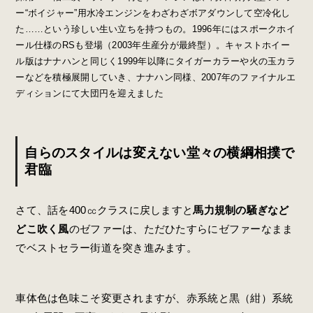
ー“ボイジャー”用水冷エンジンをわざわざボアダウンして空冷化し
た……という珍しい生い立ちを持つもの。1996年にはスポークホイ
ール仕様のRSも登場（2003年生産分が最終型）。キャストホイー
ル版はナナハンと同じく1999年以降にタイガーカラーや火の玉カラ
ーなどを積極展開していき、ナナハン同様、2007年のファイナルエ
ディションにて大団円を迎えました
自らのスタイルは変えない堂々の横綱相撲で
君臨
さて、話を400㏄クラスに戻しますと
馬力規制の騒ぎなど
どこ吹く風
のゼファーは、ただひたすらにゼファーなまま
でベストセラー街道を突き進みます。
車体色は色味こそ変更されますが、赤系統と黒（紺）系統