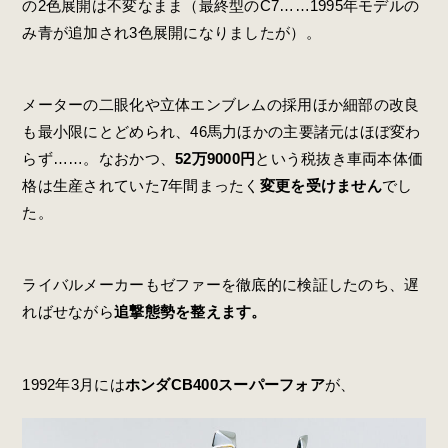
の2色展開は不変なまま（最終型のC7……1995年モデルの
み青が追加され3色展開になりましたが）。
メーターの二眼化や立体エンブレムの採用ほか細部の改良
も最小限にとどめられ、46馬力ほかの主要諸元はほぼ変わ
らず……。なおかつ、
52万9000円
という税抜き車両本体価
格は生産されていた7年間まったく
変更を受けません
でし
た。
ライバルメーカーもゼファーを徹底的に検証したのち、遅
ればせながら
追撃態勢を整えます。
1992年3月には
ホンダCB400スーパーフォア
が、