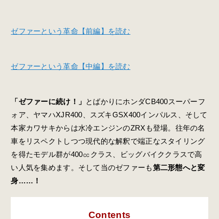
ゼファーという革命【前編】を読む
ゼファーという革命【中編】を読む
「ゼファーに続け！」
とばかりにホンダCB400スーパーフ
ォア、ヤマハXJR400、スズキGSX400インパルス、そして
本家カワサキからは水冷エンジンのZRXも登場。往年の名
車をリスペクトしつつ現代的な解釈で端正なスタイリング
を得たモデル群が400㏄クラス、ビッグバイククラスで高
い人気を集めます。そして当のゼファーも
第二形態へと変
身……！
Contents