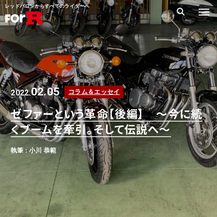
レッドバロンからすべてのライダーへ
02.05
2022.
コラム＆エッセイ
ゼファーという革命【後編】 ～今に続
くブームを牽引。そして伝説へ～
執筆 : 小川 恭範