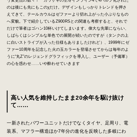
う変更点の数々！ カワサキの空冷インライン4で4バルブ化された
のは後にも先にもこのχだけ。デザインもしっかりトレンドを押さ
えてきて、テールカウルはゼファーより切れ上がった小ぶりなもの
へ変貌。下で紹介しているZ900RSとの関連も考察すると、それで
だけで筆者はゴハン10杯いけてしまいます。偉大な先輩にならい、
しばらくはシンプルな単色での展開が続いたのですが（タンクの上
に白いストライプが入った仕様もありましたけれど）、1999年にゼ
ファー10周年を記念した火の玉カラーを登場させてからは毎年のよ
うに“丸Z”のレジェンドグラフィックを導入し、ユーザー（予備軍）
の心を惑わせ……いや酔わせていきます
高い人気を維持したまま20余年を駆け抜け
て……
一新されたパワーユニットだけでなくタイヤ、足周り、電
装系、マフラー構造ほか7年分の進化を反映した多岐にわ