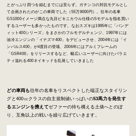
とがっぷり四つを組むまでには至らず。ガチンコの対抗モデルとし
て企画されたのがこの車両でした（55万9000円）。往年の名車
GS1000イメージ満点な丸目ビキニカウル仕様のSモデルを指名買い
するユーザーも多かったものです。なおスズキは1995年に「バンデ
ィット400シリーズ」をまさかのフルモデルチェンジ、1997年には
油冷エンジンの「イナズマ400」をデビューさせ、2004年には「イ
ンパルス400」が4度目の登場、2006年にはアルミフレームの
「GSR400」をリリースするなど、幅広いユーザーに向けたバラエ
ティ溢れる400ネイキッドを乱発していきました
どの車両も
往年の名車をリスペクトした端正なスタイリン
グと400㏄クラスの自主規制値いっぱいの
53馬力を発生す
るエンジンを携えて
ゼファーの待ち構える土俵へとのぼ
り、互角以上の戦いを繰り広げていきます。