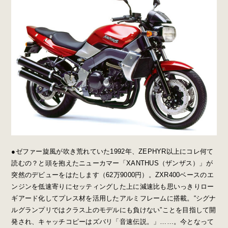
●ゼファー旋風が吹き荒れていた1992年、ZEPHYR以上にコレ何て
読むの？と頭を抱えたニューカマー「XANTHUS（ザンザス）」が
突然のデビューをはたします（62万9000円）。ZXR400ベースのエ
ンジンを低速寄りにセッティングした上に減速比も思いっきりロー
ギアード化してプレス材を活用したアルミフレームに搭載。“シグナ
ルグランプリではクラス上のモデルにも負けない”ことを目指して開
発され、キャッチコピーはズバリ「音速伝説。」……。今となって