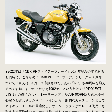
●2022年は「CBR-RRファイアーブレード」30周年記念の年である
と同時に、こちらの「CB400スーパーフォア」シリーズも30周年、
ついでに言えば520万円で市販された、あの「NR」も30周年を迎え
るのですね。すごかったなぁ1992年。というわけで「PROJECT
BIG-1」の旗印のもと、レーサーレプリカCBR400RR譲りの水冷強
心臓をわざわざカムギヤトレインから一般的なカムチェーンとして
ネイキッドモデルに最適化し、オーソドックスかつレース使用にも
耐えうる高剛性シャシーへ搭載。ボリューミーかつスタイリッシュ