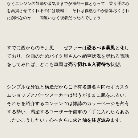
なくエンジンの鼓動や吸気音までが渾然一体となって、乗り手の心
を高揚させてくれるのには脱帽！ それは偶然なのか計算尽くされ
た演出なのか……間違いなく後者だったのでしょう
すでに西からのそよ風……ゼファーは
恐るべき暴風
と化し
ており、企画のためバイク屋さんへ納車状況を尋ねる電話
をしてみれば、どこも車両は
売り切れ＆入荷待ち
状態。
シンプルな外観と構造だからこそ有名無名を問わずカスタ
ムショップとパーツメーカーは思うがままに腕をふるい、
それらを紹介するコンテンツは雑誌のカラーページを占有
する勢い。渇望するユーザー予備軍の「手に入れたらああ
したいこうしたい」心へさらに
火と油を注ぎ込み
ます。