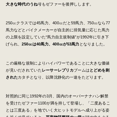
大きな時代のうねり
もゼファーを後押しします。
250㏄クラスでは45馬力、400㏄だと59馬力、750㏄なら77
馬力などとバイクメーカーが自主的に排気量に応じた馬力
の上限を設定していた“馬力自主規制値”が1992年に引き下
げられ、
250㏄は40馬力、400㏄が53馬力
となりました。
この厳格な規制によりハイパワーであることに大きな価値
が見いだされていた
レーサーレプリカ
ブームは
とどめを刺
された
カタチとなり、以降沈静化の一途をたどります。
対照的に同じ1992年の3月、国内のオーバーナナハン解禁
を受けたゼファー1100が満を持して登場し、「二度あるこ
とは三度ある」を地でいく大ヒットモデルへ成り上がる姿