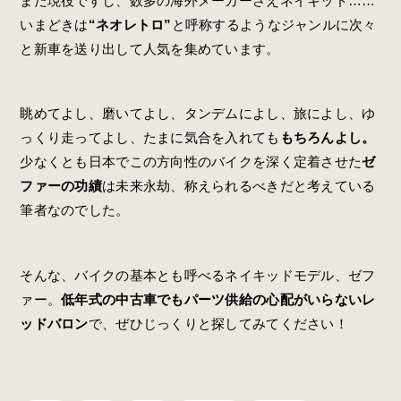
まだ現役ですし、数多の海外メーカーさえネイキッド……
いまどきは
“ネオレトロ”
と呼称するようなジャンルに次々
と新車を送り出して人気を集めています。
眺めてよし、磨いてよし、タンデムによし、旅によし、ゆ
っくり走ってよし、たまに気合を入れても
もちろんよし。
少なくとも日本でこの方向性のバイクを深く定着させた
ゼ
ファーの功績
は未来永劫、称えられるべきだと考えている
筆者なのでした。
そんな、バイクの基本とも呼べるネイキッドモデル、ゼフ
ァー。
低年式の中古車でもパーツ供給の心配がいらないレ
ッドバロン
で、ぜひじっくりと探してみてください！