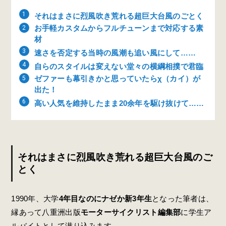
それはまさに烈風吹き荒れる超巨大台風のごとく
お手軽カスタムからフルチューンまで対応する素
材
速さを否定する当時の風潮も追い風にして……
自らのスタイルは変えない堂々の横綱相撲で君臨
ゼファーも幕引きかと思っていたらχ（カイ）が
出た！
高い人気を維持したまま20余年を駆け抜けて……
それはまさに烈風吹き荒れる超巨大台風のご
とく
1990年、大学
4年目なのにナゼか新3年生
となった筆者は、
縁あって八重洲出版
モーターサイクリスト編集部
に学生ア
ルバイトとして潜り込みます。