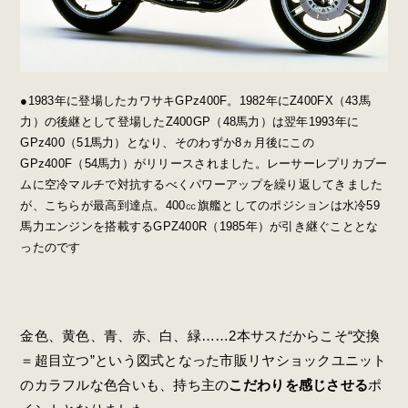
●1983年に登場したカワサキGPz400F。1982年にZ400FX（43馬
力）の後継として登場したZ400GP（48馬力）は翌年1993年に
GPz400（51馬力）となり、そのわずか8ヵ月後にこの
GPz400F（54馬力）がリリースされました。レーサーレプリカブー
ムに空冷マルチで対抗するべくパワーアップを繰り返してきました
が、こちらが最高到達点。400㏄旗艦としてのポジションは水冷59
馬力エンジンを搭載するGPZ400R（1985年）が引き継ぐこととな
ったのです
金色、黄色、青、赤、白、緑……2本サスだからこそ“交換
＝超目立つ”という図式となった市販リヤショックユニット
のカラフルな色合いも、持ち主の
こだわりを感じさせる
ポ