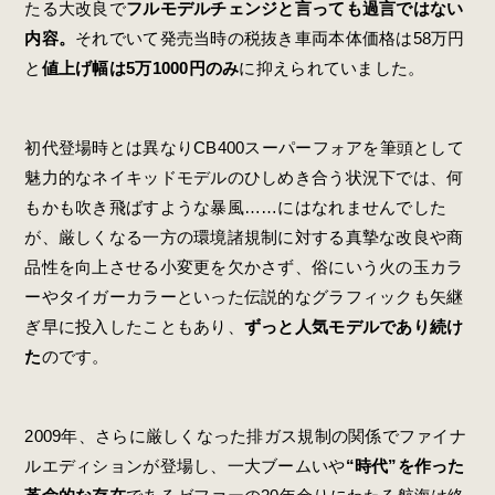
たる大改良で
フルモデルチェンジと言っても過言ではない
内容。
それでいて発売当時の税抜き車両本体価格は58万円
と
値上げ幅は5万1000円のみ
に抑えられていました。
初代登場時とは異なりCB400スーパーフォアを筆頭として
魅力的なネイキッドモデルのひしめき合う状況下では、何
もかも吹き飛ばすような暴風……にはなれませんでした
が、厳しくなる一方の環境諸規制に対する真摯な改良や商
品性を向上させる小変更を欠かさず、俗にいう火の玉カラ
ーやタイガーカラーといった伝説的なグラフィックも矢継
ぎ早に投入したこともあり、
ずっと人気モデルであり続け
た
のです。
2009年、さらに厳しくなった排ガス規制の関係でファイナ
ルエディションが登場し、一大ブームいや
“時代”を作った