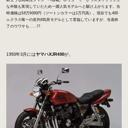
な外観も実現していたため一躍人気モデルへと駆け上がります。当
時価格は58万9000円（ツートンカラーは1万円高）。現在でも400
㏄クラス唯一の並列4気筒モデルとして君臨していますが、生産終
了のウワサも……!?
1993年3月には
ヤマハXJR400
が、