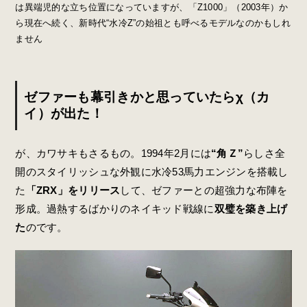
は異端児的な立ち位置になっていますが、「Z1000」（2003年）か
ら現在へ続く、新時代“水冷Z”の始祖とも呼べるモデルなのかもしれ
ません
ゼファーも幕引きかと思っていたらχ（カ
イ）が出た！
が、カワサキもさるもの。1994年2月には
“角Ｚ”
らしさ全
開のスタイリッシュな外観に水冷53馬力エンジンを搭載し
た
「ZRX」をリリース
して、ゼファーとの超強力な布陣を
形成。過熱するばかりのネイキッド戦線に
双璧を築き上げ
た
のです。