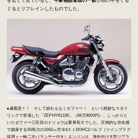
を近くで見ていると、
平家物語冒頭の一節
が頭の中をぐる
ぐるとリフレインしたものでした。
●威風堂々！ そして紛れもなくゼファー！ という絶妙なスタイ
リングで登場した「ZEPHYR1100」（84万9000円）。しっかりと
いたゼファー三匹目のドジョウは重厚長大でした。圧倒的な存在感
で鎮座する93馬力の1062㏄空冷4ストDOHC2バルブ（ツインプラグ
採用＋一軸二次バランサー付き）エンジンは、海外向け大型ツアラ