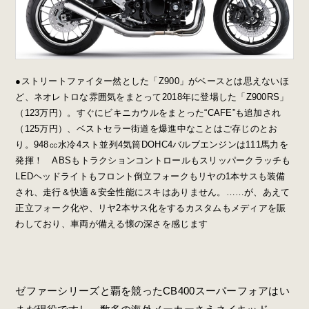
●ストリートファイター然とした「Z900」がベースとは思えないほ
ど、ネオレトロな雰囲気をまとって2018年に登場した「Z900RS」
（123万円）。すぐにビキニカウルをまとった“CAFE”も追加され
（125万円）、ベストセラー街道を爆進中なことはご存じのとお
り。948㏄水冷4スト並列4気筒DOHC4バルブエンジンは111馬力を
発揮！ ABSもトラクションコントロールもスリッパークラッチも
LEDヘッドライトもフロント倒立フォークもリヤの1本サスも装備
され、走行＆快適＆安全性能にスキはありません。……が、あえて
正立フォーク化や、リヤ2本サス化をするカスタムもメディアを賑
わしており、車両が備える懐の深さを感じます
ゼファーシリーズと覇を競ったCB400スーパーフォアはい