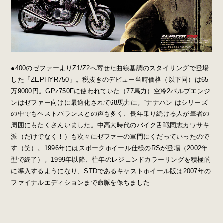
●400のゼファーよりZ1/Z2へ寄せた曲線基調のスタイリングで登場
した「ZEPHYR750」。税抜きのデビュー当時価格（以下同）は65
万9000円。GPz750Fに使われていた（77馬力）空冷2バルブエンジ
ンはゼファー向けに最適化されて68馬力に。“ナナハン”はシリーズ
の中でもベストバランスとの声も多く、長年乗り続ける人が筆者の
周囲にもたくさんいました。中高大時代のバイク舌戦同志カワサキ
派（だけでなく！）も次々にゼファーの軍門にくだっていったので
す（笑）。1996年にはスポークホイール仕様のRSが登場（2002年
型で終了）。1999年以降、往年のレジェンドカラーリングを積極的
に導入するようになり、STDであるキャストホイール版は2007年の
ファイナルエディションまで命脈を保ちました