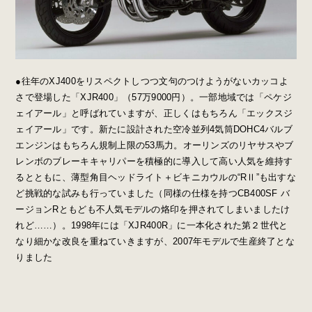
●往年のXJ400をリスペクトしつつ文句のつけようがないカッコよ
さで登場した「XJR400」（57万9000円）。一部地域では「ペケジ
ェイアール」と呼ばれていますが、正しくはもちろん「エックスジ
ェイアール」です。新たに設計された空冷並列4気筒DOHC4バルブ
エンジンはもちろん規制上限の53馬力。オーリンズのリヤサスやブ
レンボのブレーキキャリパーを積極的に導入して高い人気を維持す
るとともに、薄型角目ヘッドライト＋ビキニカウルの“RⅡ”も出すな
ど挑戦的な試みも行っていました（同様の仕様を持つCB400SF バ
ージョンRともども不人気モデルの烙印を押されてしまいましたけ
れど……）。1998年には「XJR400R」に一本化された第２世代と
なり細かな改良を重ねていきますが、2007年モデルで生産終了とな
りました