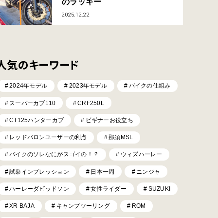
のラッキー
2025.12.22
人気のキーワード
2024年モデル
2023年モデル
バイクの仕組み
スーパーカブ110
CRF250L
CT125ハンターカブ
ビギナーお役立ち
レッドバロンユーザーの利点
那須MSL
バイクのソレなにがスゴイの！？
ウィズハーレー
試乗インプレッション
日本一周
ニンジャ
ハーレーダビッドソン
女性ライダー
SUZUKI
XR BAJA
キャンプツーリング
ROM