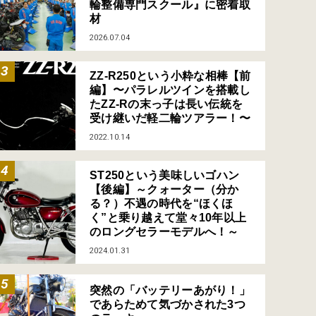
輪整備専門スクール』に密着取
材
2026.07.04
ZZ-R250という小粋な相棒【前
編】〜パラレルツインを搭載し
たZZ-Rの末っ子は長い伝統を
受け継いだ軽二輪ツアラー！〜
2022.10.14
ST250という美味しいゴハン
【後編】～クォーター（分か
る？）不遇の時代を“ほくほ
く”と乗り越えて堂々10年以上
のロングセラーモデルへ！～
2024.01.31
突然の「バッテリーあがり！」
であらためて気づかされた3つ