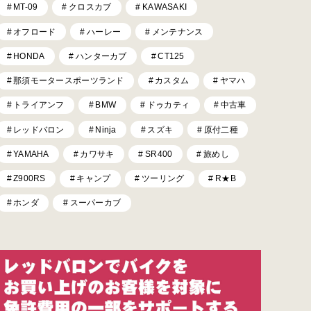
MT-09
クロスカブ
KAWASAKI
オフロード
ハーレー
メンテナンス
HONDA
ハンターカブ
CT125
那須モータースポーツランド
カスタム
ヤマハ
トライアンフ
BMW
ドゥカティ
中古車
レッドバロン
Ninja
スズキ
原付二種
YAMAHA
カワサキ
SR400
旅めし
Z900RS
キャンプ
ツーリング
R★B
ホンダ
スーパーカブ