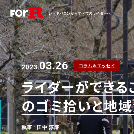
レッドバロンからすべてのライダーへ
03.26
コラム＆エッセイ
2023.
ライダーができること、
のゴミ拾いと地
執筆 : 田中 淳磨