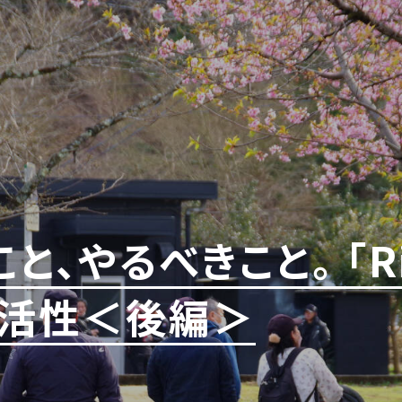
やるべきこと。 「Rider
域活性＜後編＞