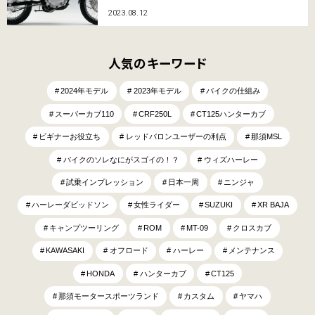
2023.08.12
人気のキーワード
2024年モデル
2023年モデル
バイクの仕組み
スーパーカブ110
CRF250L
CT125ハンターカブ
ビギナーお役立ち
レッドバロンユーザーの利点
那須MSL
バイクのソレなにがスゴイの！？
ウィズハーレー
試乗インプレッション
日本一周
ニンジャ
ハーレーダビッドソン
女性ライダー
SUZUKI
XR BAJA
キャンプツーリング
ROM
MT-09
クロスカブ
KAWASAKI
オフロード
ハーレー
メンテナンス
HONDA
ハンターカブ
CT125
那須モータースポーツランド
カスタム
ヤマハ