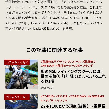
学生時代からのバイク好きが高じて、『カスタムバーニング』やム
ック『ハーレー・バガースタイル』などの編集長を歴任。これまで
さまざまなバイクに乗ってきたとおり、基本的にバイクであればジ
ャンルを問わず大好物！ 現在はSUZUKI GSX-R750（’88）、Beta
ALP200（’20）、Honda Dio XR Baja（’96）、そしてレッドバロン
東大和で購入したHonda XR Baja(’00）を所有。
この記事に関連する記事
那須MSLライディングスクール
那須MSL
コラム＆エッセイ
XR BAJA
那須モータースポーツランド
那須MSLライディングスクールに2回
目の参加① 「1年経てば、いろいろ忘れ
るね」編
2025.02.04
ZZ-R1100
ZX-12R
CBR1100XX
KAWASAKI
コラム＆エッセイ
ハヤブサ
カワサキ
ZZ-R1100という頂点【後編】 ～重厚長