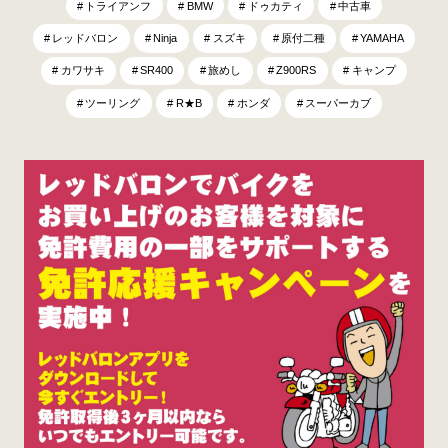
トライアンフ
BMW
ドゥカティ
中古車
レッドバロン
Ninja
スズキ
原付二種
YAMAHA
カワサキ
SR400
旅めし
Z900RS
キャンプ
ツーリング
R★B
ホンダ
スーパーカブ