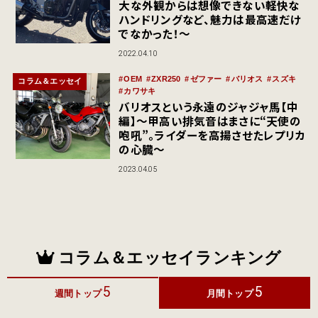
大な外観からは想像できない軽快な
ハンドリングなど、魅力は最高速だけ
でなかった！～
2022.04.10
OEM
ZXR250
ゼファー
バリオス
スズキ
コラム＆エッセイ
カワサキ
バリオスという永遠のジャジャ馬【中
編】～甲高い排気音はまさに“天使の
咆吼”。ライダーを高揚させたレプリカ
の心臓～
2023.04.05
コラム＆エッセイランキング
5
5
週間トップ
月間トップ