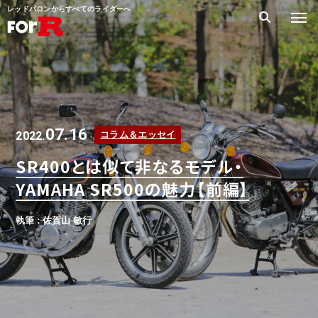
レッドバロンからすべてのライダーへ
07.16
2022.
コラム＆エッセイ
SR400とは似て非なるモデル・
YAMAHA SR500の魅力【前編】
執筆 : 佐賀山 敏行