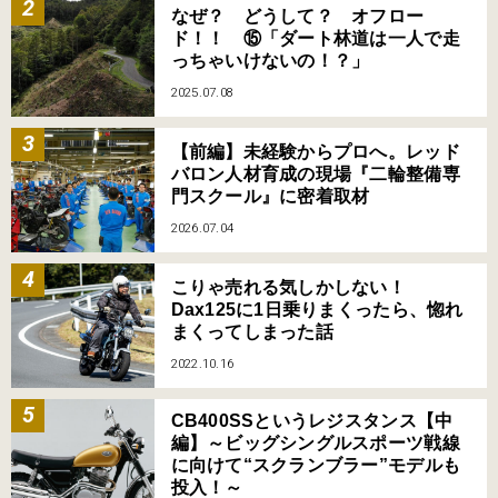
なぜ？ どうして？ オフロー
ド！！ ⑮「ダート林道は一人で走
っちゃいけないの！？」
2025.07.08
【前編】未経験からプロへ。レッド
バロン人材育成の現場『二輪整備専
門スクール』に密着取材
2026.07.04
こりゃ売れる気しかしない！
Dax125に1日乗りまくったら、惚れ
まくってしまった話
2022.10.16
CB400SSというレジスタンス【中
編】～ビッグシングルスポーツ戦線
に向けて“スクランブラー”モデルも
投入！～