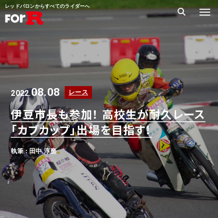
レッドバロンからすべてのライダーへ
08.08
2022.
レース
伊豆市長も参加！ 高校生が耐久レース
「カブカップ」出場を目指す！
執筆 : 田中 淳磨