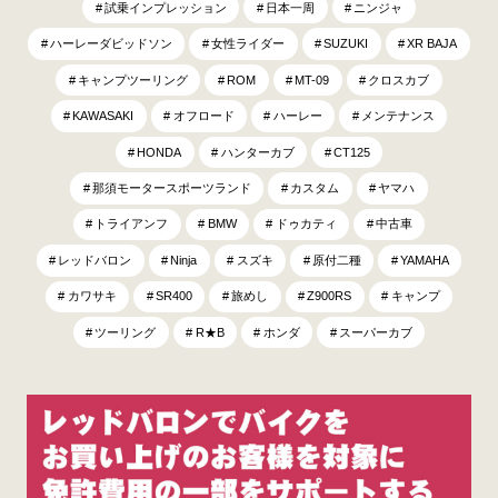
試乗インプレッション
日本一周
ニンジャ
ハーレーダビッドソン
女性ライダー
SUZUKI
XR BAJA
キャンプツーリング
ROM
MT-09
クロスカブ
KAWASAKI
オフロード
ハーレー
メンテナンス
HONDA
ハンターカブ
CT125
那須モータースポーツランド
カスタム
ヤマハ
トライアンフ
BMW
ドゥカティ
中古車
レッドバロン
Ninja
スズキ
原付二種
YAMAHA
カワサキ
SR400
旅めし
Z900RS
キャンプ
ツーリング
R★B
ホンダ
スーパーカブ