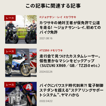
この記事に関連する記事
ジョナサン・レイ
カワサキ
レース
カワサキの絶対王者が仮免許で公道
を走る！ ～ジョナサン・レイ、初めての
バイク免許
2021.08.16
TZ250
モリワキ
レース
走行会で見つけたカスタムレーサー。
個性豊かなマシンをピックアップ
〈SUZUKI XR69／GB／TZ250 etc.〉
2024.02.26
バイクにパワステ時代到来?! 電子制御
レース
ステダンを超える“ステアリングサポー
トシステム”、ヤマハから
2022.04.22