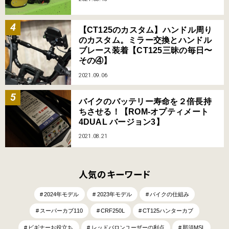
【CT125のカスタム】ハンドル周り
のカスタム。ミラー交換とハンドル
ブレース装着【CT125三昧の毎日〜
その④】
2021.09.06
バイクのバッテリー寿命を２倍長持
ちさせる！【ROM-オプティメート
4DUAL バージョン3】
2021.08.21
人気のキーワード
2024年モデル
2023年モデル
バイクの仕組み
スーパーカブ110
CRF250L
CT125ハンターカブ
ビギナーお役立ち
レッドバロンユーザーの利点
那須MSL