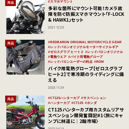
スマホマウント
用品
多彩な箇所にマウント可能！カメラ故
障を防ぐ防振スマホマウント「F-LOCK
& HAWK1」セット
2021.12.23
REDBARON ORIGINAL MOTORCYCLE GEAR
用品
レッドバロンオリジナルモーターサイクルギア
ゼロスグラブ ヒート２
レッドバロンオリジナル
電熱ウエア
バイク用電熱グローブ
レッドバロンユーザーの利点
ROM
バイク用電熱グローブ【ゼロスグラブ
ヒート２】で寒冷期のライディングに備
える
2023.11.29
CT125ハンターカブ
サスペンション
用品
ハンターカブ
CT125
ホンダ
CT125ハンターカブ用カスタムリアサ
スペンション開発奮闘記#1〈旅にキャ
ンプに林道に｜2輪市場〉
2022.04.13