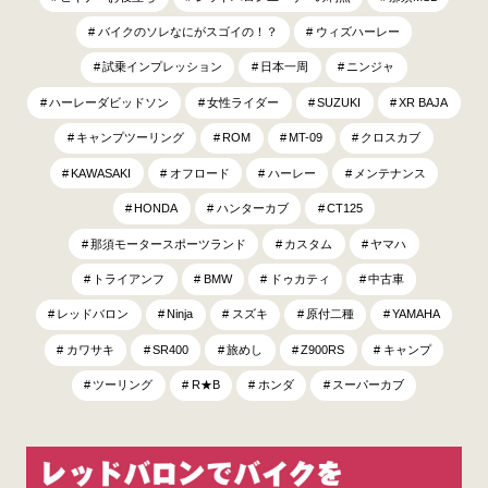
バイクのソレなにがスゴイの！？
ウィズハーレー
試乗インプレッション
日本一周
ニンジャ
ハーレーダビッドソン
女性ライダー
SUZUKI
XR BAJA
キャンプツーリング
ROM
MT-09
クロスカブ
KAWASAKI
オフロード
ハーレー
メンテナンス
HONDA
ハンターカブ
CT125
那須モータースポーツランド
カスタム
ヤマハ
トライアンフ
BMW
ドゥカティ
中古車
レッドバロン
Ninja
スズキ
原付二種
YAMAHA
カワサキ
SR400
旅めし
Z900RS
キャンプ
ツーリング
R★B
ホンダ
スーパーカブ