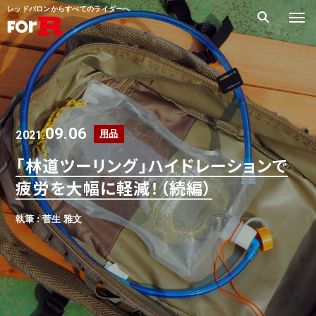
レッドバロンからすべてのライダーへ
09.06
2021.
用品
「林道ツーリング」ハイドレーションで
疲労を大幅に軽減！（続編）
執筆 : 菅生 雅文