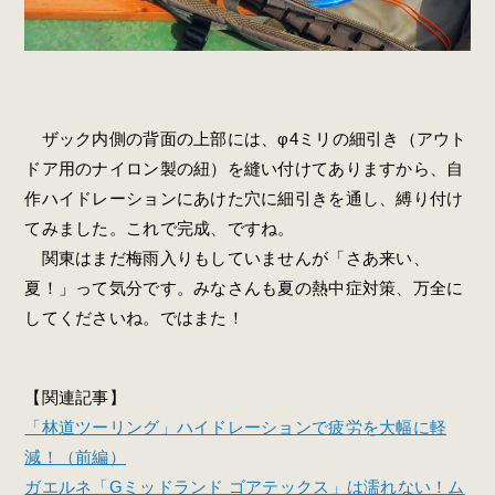
ザック内側の背面の上部には、φ4ミリの細引き（アウト
ドア用のナイロン製の紐）を縫い付けてありますから、自
作ハイドレーションにあけた穴に細引きを通し、縛り付け
てみました。これで完成、ですね。
関東はまだ梅雨入りもしていませんが「さあ来い、
夏！」って気分です。みなさんも夏の熱中症対策、万全に
してくださいね。ではまた！
【関連記事】
「林道ツーリング」ハイドレーションで疲労を大幅に軽
減！（前編）
ガエルネ「Gミッドランド ゴアテックス」は濡れない！ム