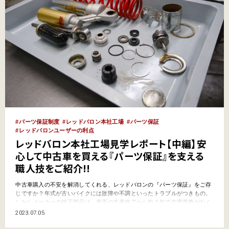
パーツ保証制度
レッドバロン本社工場
パーツ保証
レッドバロンユーザーの利点
レッドバロン本社工場見学レポート【中編】安
心して中古車を買える『パーツ保証』を支える
職人技をご紹介!!
中古車購入の不安を解消してくれる、レッドバロンの『パーツ保証』をご存
じですか？年式が古いバイクには故障や不調といったトラブルがつきもの。
しかしメーカーの純正部品は、車両の生産終了から約７年で在庫義務がなく
なってしまいます。そこでレッドバロンでは、独自に純正パーツをストック
2023.07.05
してバイクの修理に取り組んでいます。レッドバロンでバイクを購入すれ
ば、メーカーから部品が出なくなってしまった絶版車であっても、最…