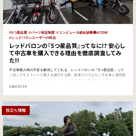
5つ星品質
パーツ保証制度
コンピュータ総合診断機ACIDM
レッドバロンユーザーの利点
レッドバロンの『5つ星品質』ってなに!? 安心し
て中古車を購入できる理由を徹底調査してみ
た!!
中古車購入時の不安を解消してくれる、レッドバロンの『5つ星品質』って
ご存じですか？バイク購入を検討する際、新車だけではなく中古車も選択肢
に入れる方は少なくありません。しかし中古車は一般的に「品質がバラバ
ラ」「故障の可能性が高い」「絶版車の場合、純正部品が手に入りにくい」
2024.07.24
といったイメージがあり、購入を躊躇することが多いのではないでしょう
か。そんな不安を払しょくするため、レッドバロンでは『5つ星品質』…
役立ち情報