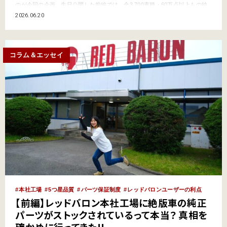
のが今回の企画。先日公開した前編では、全3,700車種・60万点以上もの純
正リサイクルパーツのストックと、それを支える高度な修理技術をご紹介し
2026.06.20
ました。（まだ読んでいない方はこちらから前編をどうぞ！）後編では、工
場見学の続きに加え、パーツ供給やレッドバロンの効率を支…
コラム＆エッセイ
本社工場
5つ星品質
パーツ保証制度
レッドバロンユーザーの利点
【前編】レッドバロン本社工場に絶版車の純正
パーツがストックされているって本当？ 真相を
確かめに行ってきた!!