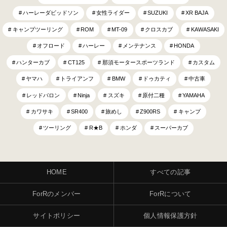
ハーレーダビッドソン
女性ライダー
SUZUKI
XR BAJA
キャンプツーリング
ROM
MT-09
クロスカブ
KAWASAKI
オフロード
ハーレー
メンテナンス
HONDA
ハンターカブ
CT125
那須モータースポーツランド
カスタム
ヤマハ
トライアンフ
BMW
ドゥカティ
中古車
レッドバロン
Ninja
スズキ
原付二種
YAMAHA
カワサキ
SR400
旅めし
Z900RS
キャンプ
ツーリング
R★B
ホンダ
スーパーカブ
HOME
すべての記事
ForRのメンバー
ForRについて
サイトポリシー
個人情報保護方針