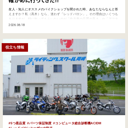
友人・知人にオススメのバイクショップを聞かれた時、あなたならなんと答
えますか？私（高木）なら、迷わず「レッドバロン」。その理由はいくつも
ありますが、特に知ってもらいたいのが「中古車の品質の高さ」や「アフタ
ーサービスの手厚さ」です。今回の記事では、そんな品質の高さを支えてい
2026.06.18
る「レッドバロン本社工場」に潜入取材してきました。絶版車の純正パーツ
をストックしているって本当？本社工場ではどんな作業が行われて…
役立ち情報
5つ星品質
パーツ保証制度
コンピュータ総合診断機ACIDM
レッドバロンユーザーの利点