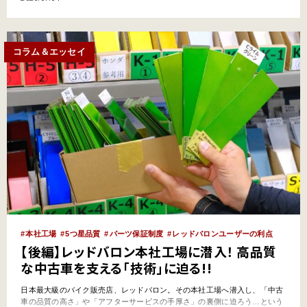
うこと。──それなら、さらに深堀りをして「人材育成の現場」も見てみた
い。そう思った筆者は、社内教育施設『二輪整備専門スクール』を…
コラム＆エッセイ
本社工場
5つ星品質
パーツ保証制度
レッドバロンユーザーの利点
【後編】レッドバロン本社工場に潜入！ 高品質
な中古車を支える「技術」に迫る!!
日本最大級のバイク販売店、レッドバロン。その本社工場へ潜入し、「中古
車の品質の高さ」や「アフターサービスの手厚さ」の裏側に迫ろう…という