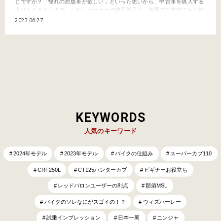
じですか？「憧れの絶版車が欲しい」といった思いから、中古車を購入する
人はたくさんいます。しかしメーカーの純正部品は、車両の生産終了から約
７年で在庫義務がなくなってしまいます。年式が古いバイクには故障や不調
2023.06.27
といったトラブルがつきもの。せっかく手に入れたバイクもパーツがなけれ
ば修理ができません。そこでレッドバロンでは、独自に純正パーツ…
KEYWORDS
人気のキーワード
2024年モデル
2023年モデル
バイクの仕組み
スーパーカブ110
CRF250L
CT125ハンターカブ
ビギナーお役立ち
レッドバロンユーザーの利点
那須MSL
バイクのソレなにがスゴイの！？
ウィズハーレー
試乗インプレッション
日本一周
ニンジャ