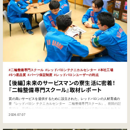
二輪整備専門スクール
レッドバロンテクニカルセンター
本社工場
5つ星品質
パーツ保証制度
レッドバロンユーザーの利点
【後編】未来のサービスマンの寮生活に密着！
『二輪整備専門スクール』取材レポート
質の高いサービスを提供するために設立された、レッドバロンの人材育成の
要『レッドバロン テクニカルセンター 二輪整備専門スクール』。前回の記
事では、基礎からプロレベルまでを約30～90日間をかけて身につけられると
いう、授業内容をレポートしました。（前編をまだ読んでいない方はこちら
2026.07.07
からどうぞ！）後編では視点を変え、スクール生たちの「生活」にフォーカ
スしてみようと思います。彼らは毎日どんな生活を送り、ど…