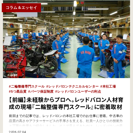
コラム＆エッセイ
二輪整備専門スクール
レッドバロンテクニカルセンター
本社工場
5つ星品質
パーツ保証制度
レッドバロンユーザーの利点
【前編】未経験からプロへ。レッドバロン人材育
成の現場『二輪整備専門スクール』に密着取材
前回までの記事では、レッドバロンの本社工場でのお仕事に密着。中古車の
品質の高さやアフターサービスの手厚さを支える、社員一人ひとりの技術力
と丁寧な作業をご紹介しました。そこで見えてきたのは、レッドバロンの最
大の武器が「優れた技術を持つ人材」と「その人材を育てる力」であるとい
2026.07.04