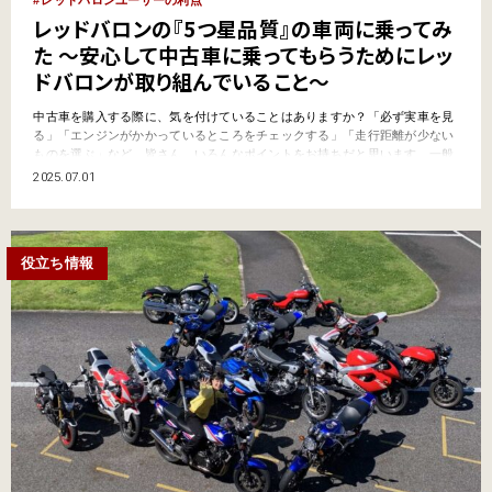
レッドバロンの『5つ星品質』の車両に乗ってみ
た ～安心して中古車に乗ってもらうためにレッ
ドバロンが取り組んでいること～
中古車を購入する際に、気を付けていることはありますか？「必ず実車を見
る」「エンジンがかかっているところをチェックする」「走行距離が少ない
ものを選ぶ」など…皆さん、いろんなポイントをお持ちだと思います。一般
的に「状態に差がある」、「新車よりも故障の可能性が高い」と言われる中
2025.07.01
古車。リスクがあるのはわかっているけれど、それでも憧れの絶版車が欲し
い！ なんてこと、ありますよね。そんな時にオススメしたいのが…
役立ち情報