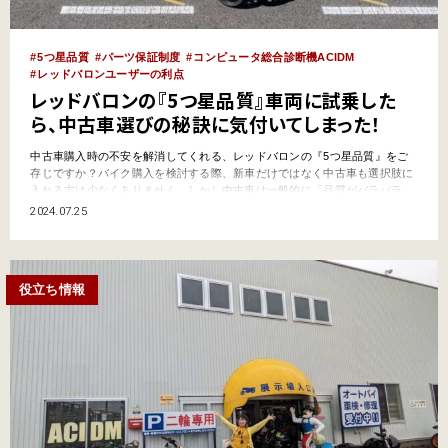
5つ星品質
パーツ保証制度
コンピュータ総合診断機ACIDM
レッドバロンユーザーの利点
レッドバロンの『5つ星品質』車両に試乗した
ら、中古車選びの秘訣に気付いてしまった！
中古車購入時の不安を解消してくれる、レッドバロンの『5つ星品質』をご
存じですか？バイク購入を検討する際、新車だけではなく中古車も選択肢に
入れる方は少なくありません。しかし中古車は一般的に「品質がバラバラ」
「故障の可能性が高い」「絶版車の場合、純正部品が手に入りにくい」とい
2024.07.25
った問題があると言われ、購入を躊躇することも多いのではないでしょう
か。レッドバロンでは、安心して中古車を購入してもらうための取り…
役立ち情報