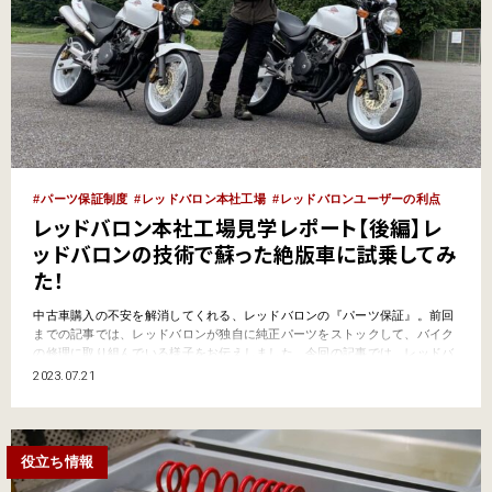
パーツ保証制度
レッドバロン本社工場
レッドバロンユーザーの利点
レッドバロン本社工場見学レポート【後編】レ
ッドバロンの技術で蘇った絶版車に試乗してみ
た！
中古車購入の不安を解消してくれる、レッドバロンの『パーツ保証』。前回
までの記事では、レッドバロンが独自に純正パーツをストックして、バイク
の修理に取り組んでいる様子をお伝えしました。今回の記事では、レッドバ
ロンの技術で蘇った絶版バイクに試乗し、その性能をチェックさせてもらい
2023.07.21
ました。整備前と整備後の2台のバイクを乗り比べてみた結果、驚きの発見
がありました…！ ライディングスクール岡崎へやってきた！ …
役立ち情報