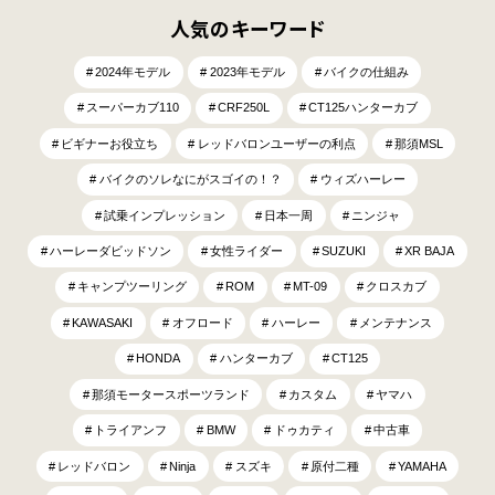
人気のキーワード
2024年モデル
2023年モデル
バイクの仕組み
スーパーカブ110
CRF250L
CT125ハンターカブ
ビギナーお役立ち
レッドバロンユーザーの利点
那須MSL
バイクのソレなにがスゴイの！？
ウィズハーレー
試乗インプレッション
日本一周
ニンジャ
ハーレーダビッドソン
女性ライダー
SUZUKI
XR BAJA
キャンプツーリング
ROM
MT-09
クロスカブ
KAWASAKI
オフロード
ハーレー
メンテナンス
HONDA
ハンターカブ
CT125
那須モータースポーツランド
カスタム
ヤマハ
トライアンフ
BMW
ドゥカティ
中古車
レッドバロン
Ninja
スズキ
原付二種
YAMAHA