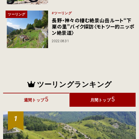
ツーリング
ツーリング
長野・神々の棲む絶景山岳ルート“下
栗の里”バイク探訪〈モトツー的ニッポ
ン絶景道〉
2022.08.31
ツーリングランキング
5
5
週間トップ
月間トップ