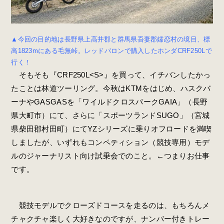
▲今回の目的地は長野県上高井郡と群馬県吾妻郡嬬恋村の境目、標
高1823mにある毛無峠。レッドバロンで購入したホンダCRF250Lで
行く！
そもそも『CRF250L<S>』を買って、イチバンしたかっ
たことは林道ツーリング。今秋はKTMをはじめ、ハスクバ
ーナやGASGASを「ワイルドクロスパークGAIA」（長野
県大町市）にて、さらに「スポーツランドSUGO」（宮城
県柴田郡村田町）にてYZシリーズに乗りオフロードを満喫
しましたが、いずれもコンペティション（競技専用）モデ
ルのジャーナリスト向け試乗会でのこと。←つまりお仕事
です。
競技モデルでクローズドコースを走るのは、もちろんメ
チャクチャ楽しく大好きなのですが、ナンバー付きトレー