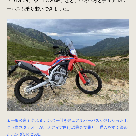
『DT200R』や『TW200E』など、いろいろとデュアルパ
ーパスも乗り継いできました。
▲一般公道も走れるナンバー付きデュアルパーパスが欲しかったボ
ク（青木タカオ）が、メディア向け試乗会で乗り、購入をすぐ決め
たホンダCRF250L。