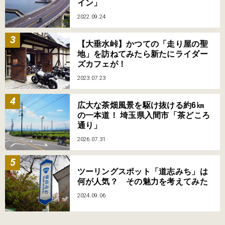
イン」
2022.09.24
【大垂水峠】かつての「走り屋の聖
地」を訪ねてみたら新たにライダー
ズカフェが！
2023.07.23
広大な茶畑風景を駆け抜ける約6㎞
の一本道！ 埼玉県入間市「茶どころ
通り」
2026.07.31
ツーリングスポット「道志みち」は
何が人気？ その魅力を考えてみた
2024.09.06