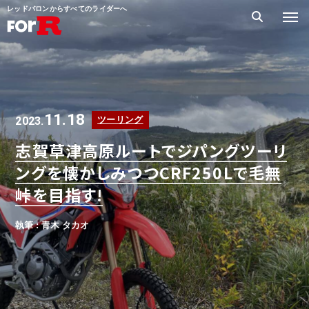
レッドバロンからすべてのライダーへ
11.18
2023.
ツーリング
志賀草津高原ルートでジパングツーリ
ングを懐かしみつつCRF250Lで毛無
峠を目指す!
執筆 : 青木 タカオ