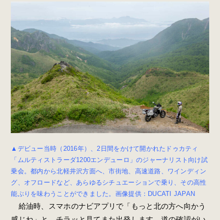
▲デビュー当時（2016年）、2日間をかけて開かれたドゥカティ
「ムルティストラーダ1200エンデューロ」のジャーナリスト向け試
乗会。都内から北軽井沢方面へ、市街地、高速道路、ワインディン
グ、オフロードなど、あらゆるシチュエーションで乗り、その高性
能ぶりを味わうことができました。画像提供：DUCATI JAPAN
給油時、スマホのナビアプリで「もっと北の方へ向かう
感じね」と、チラッと見てまた出発します。道の確認がい