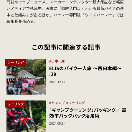
門誌やウェブニュース、メーカーコンテンツや一般大衆誌など幅広
いメディアで執筆中。著書に『図解入門よくわかる最新バイクの基
本と仕組み』があるほか、ハーレー専門誌『ウィズハーレー』では
編集長を務める。
この記事に関連する記事
日本一周
ツーリング
ELISのバイク一人旅 〜西日本編〜
.29
2021.12.17
キャンプ
ツーリング
ツーリング
「キャンプツーリング」パッキング／ 高
効率バックパック活用術
2021.08.24