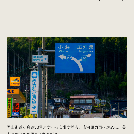
周山街道が府道38号と交わる安掛交差点。広河原方面へ進めば、美