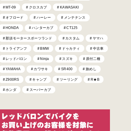
MT-09
クロスカブ
KAWASAKI
オフロード
ハーレー
メンテナンス
HONDA
ハンターカブ
CT125
那須モータースポーツランド
カスタム
ヤマハ
トライアンフ
BMW
ドゥカティ
中古車
レッドバロン
Ninja
スズキ
原付二種
YAMAHA
カワサキ
SR400
旅めし
Z900RS
キャンプ
ツーリング
R★B
ホンダ
スーパーカブ