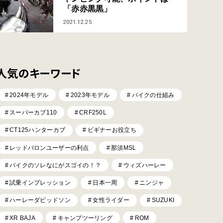
「赤赤黒黒」
2021.12.25
人気のキーワード
2024年モデル
2023年モデル
バイクの仕組み
スーパーカブ110
CRF250L
CT125ハンターカブ
ビギナーお役立ち
レッドバロンユーザーの利点
那須MSL
バイクのソレなにがスゴイの！？
ウィズハーレー
試乗インプレッション
日本一周
ニンジャ
ハーレーダビッドソン
女性ライダー
SUZUKI
XR BAJA
キャンプツーリング
ROM