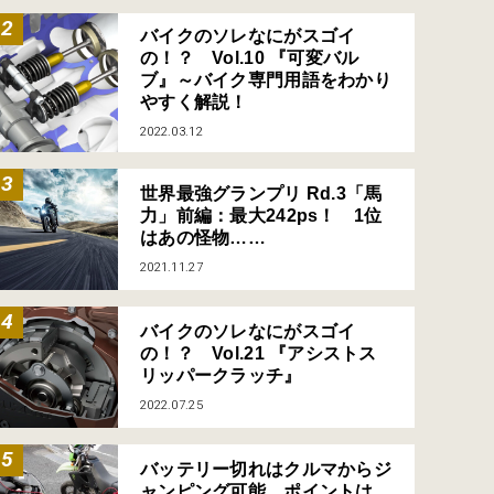
バイクのソレなにがスゴイ
の！？ Vol.10 『可変バル
ブ』～バイク専門用語をわかり
やすく解説！
2022.03.12
世界最強グランプリ Rd.3「馬
力」前編：最大242ps！ 1位
はあの怪物……
2021.11.27
バイクのソレなにがスゴイ
の！？ Vol.21 『アシストス
リッパークラッチ』
2022.07.25
バッテリー切れはクルマからジ
ャンピング可能、ポイントは