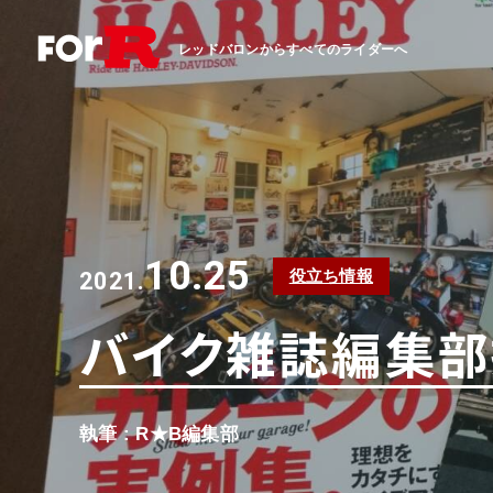
レッドバロンからすべてのライダーへ
10.25
役立ち情報
2021.
バイク雑誌編集部探訪
執筆 : R★B編集部