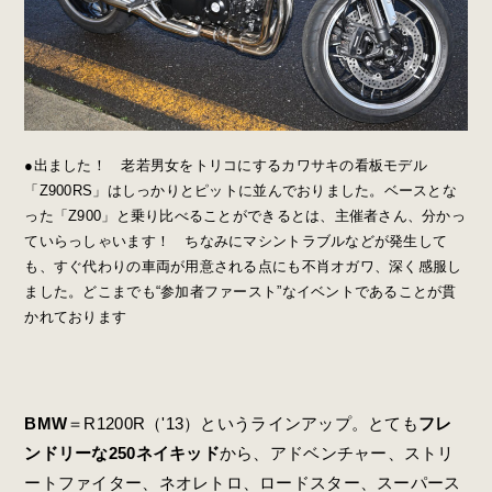
●出ました！ 老若男女をトリコにするカワサキの看板モデル
「Z900RS」はしっかりとピットに並んでおりました。ベースとな
った「Z900」と乗り比べることができるとは、主催者さん、分かっ
ていらっしゃいます！ ちなみにマシントラブルなどが発生して
も、すぐ代わりの車両が用意される点にも不肖オガワ、深く感服し
ました。どこまでも“参加者ファースト”なイベントであることが貫
かれております
BMW
＝R1200R（'13）というラインアップ。とても
フレ
ンドリーな250ネイキッド
から、アドベンチャー、ストリ
ートファイター、ネオレトロ、ロードスター、スーパース