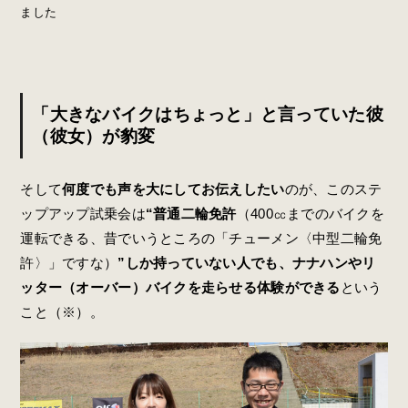
ました
「大きなバイクはちょっと」と言っていた彼
（彼女）が豹変
そして
何度でも声を大にしてお伝えしたい
のが、このステ
ップアップ試乗会は
“普通二輪免許
（400㏄までのバイクを
運転できる、昔でいうところの「チューメン〈中型二輪免
許〉」ですな）
”しか持っていない人でも、ナナハンやリ
ッター（オーバー）バイクを走らせる体験ができる
という
こと（※）。