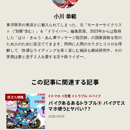
小川 恭範
東洋医学の奥深さに魅入られてしまった、元『モーターサイクリス
ト（“別冊”含む）』＆『ドライバー』編集部員。2023年からは取得
した「はり・きゅう・あん摩マッサージ指圧師」の国家資格を世の
ため人のために役立ててきます。同時に人間のカラダとココロを理
解して、快適なライディングを長く楽しむ秘訣も継続研究中。その
実態は妻と息子２人を愛する五十路ライダー。
この記事に関連する記事
スマホ
充電
トラブル
バイク
役立ち情報
バイクあるあるトラブル⑨ バイクでス
マホ使うとヤバい？？
2026.03.09