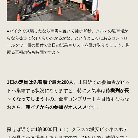
●バイクで来場したなら車両を置いて徒歩10秒。クルマの駐車場か
らなら徒歩で3分くらいかかるかな、というところにあるコントロ
ールタワー横の受付で当日の試乗車リストを受け取りましょう。胸
躍る至福の待ち時間ですよ〜
1日の定員は先着順で最大200人
。上限近くの参加者がピッ
トへ集結する状況になりますと、特に人気車は
待機列が長
～くなってしまう
もの。全車コンプリートを目指すならな
おさら、
朝イチからの参加がオススメ
です。
探せば近くに1泊3000円（！）クラスの激安ビジネスホテ
ルが見つかる場合もありますので、ひとりでも仲間とでも