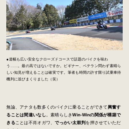
●道幅も広い安全なクローズドコースで話題のバイクを味わ
う……。最の高ではないですか。ビギナー、ベテラン問わず素晴ら
しい知見が増えることは確実です。筆者も時間の許す限り試乗車待
機列に並びまくりました（笑）
無論、アナタも数多くのバイクに乗ることができて
興奮す
ることは間違いなし
。素晴らしき
Win-Winの関係が構築で
きる
ことは不肖オガワ、
でっかい太鼓判
を押させていただ