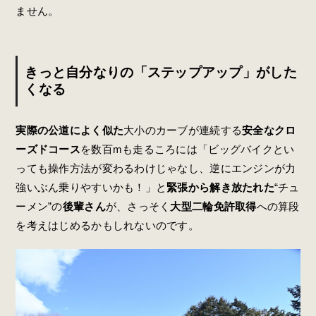
ません。
きっと自分なりの「ステップアップ」がした
くなる
実際の公道によく似た
大小のカーブが連続する
安全なクロ
ーズドコース
を数百mも走るころには「ビッグバイクとい
っても操作方法が変わるわけじゃなし、逆にエンジンが力
強いぶん乗りやすいかも！」と
緊張から解き放たれた
“チュ
ーメン”の
後輩さん
が、さっそく
大型二輪免許取得
への算段
を考えはじめるかもしれないのです。