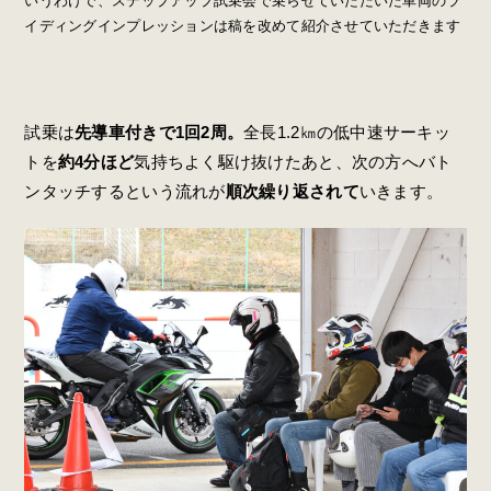
いうわけで、ステップアップ試乗会で乗らせていただいた車両のラ
イディングインプレッションは稿を改めて紹介させていただきます
試乗は
先導車付きで1回2周。
全長1.2㎞の低中速サーキッ
トを
約4分ほど
気持ちよく駆け抜けたあと、次の方へバト
ンタッチするという流れが
順次繰り返されて
いきます。