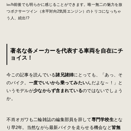
㎞/h前後でも明らかに感じることができます。唯一無二の魅力を放
つボクサーツイン（水平対向2気筒エンジン）のトリコになっちゃ
う人、続出!?
著名な各メーカーを代表する車両を自在にチ
ョイス！
今この記事を読んでいる
諸兄諸姉
にとっても、「あっ、そ
のバイク。
一度でいいから乗ってみたい
んだよな～！」と
いうモデルが
少なからず含まれている
のではないでしょう
か。
不肖オガワも二輪雑誌の編集部員を辞して
専門学校生
とな
り早2年。当然ながら最新バイクを走らせる機会など
皆無