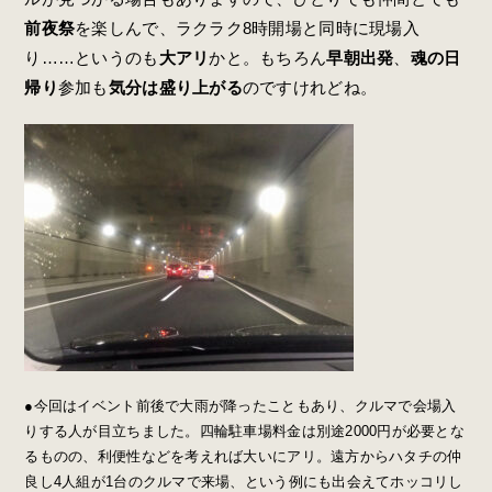
前夜祭
を楽しんで、ラクラク8時開場と同時に現場入
り……というのも
大アリ
かと。もちろん
早朝出発
、
魂の日
帰り
参加も
気分は盛り上がる
のですけれどね。
●今回はイベント前後で大雨が降ったこともあり、クルマで会場入
りする人が目立ちました。四輪駐車場料金は別途2000円が必要とな
るものの、利便性などを考えれば大いにアリ。遠方からハタチの仲
良し4人組が1台のクルマで来場、という例にも出会えてホッコリし