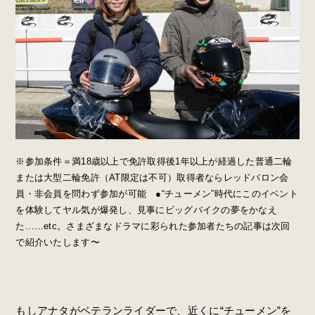
※参加条件＝満18歳以上で免許取得後1年以上が経過した普通二輪
または大型二輪免許（AT限定は不可）取得者ならレッドバロン会
員・非会員を問わず参加が可能 ●“チューメン”時代にこのイベント
を体験してヤル気が爆発し、見事にビッグバイクの夢をかなえ
た……etc。さまざまなドラマに彩られた参加者たちの記事は次回
で紹介いたします〜
もしアナタがベテランライダーで、近くに“チューメン”を