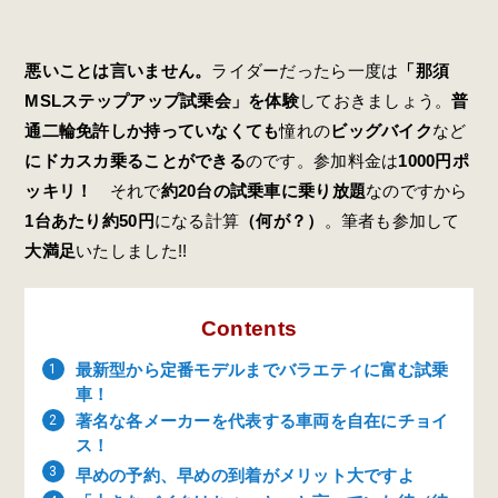
悪いことは言いません。
ライダーだったら一度は
「那須
MSLステップアップ試乗会」を体験
しておきましょう。
普
通二輪免許しか持っていなくても
憧れの
ビッグバイク
など
にドカスカ乗ることができる
のです。参加料金は
1000円ポ
ッキリ！
それで
約20台の試乗車に乗り放題
なのですから
1台あたり約50円
になる計算
（何が？）
。筆者も参加して
大満足
いたしました!!
Contents
最新型から定番モデルまでバラエティに富む試乗
車！
著名な各メーカーを代表する車両を自在にチョイ
ス！
早めの予約、早めの到着がメリット大ですよ