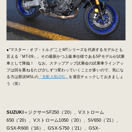
●“マスター・オブ・トルク”ことMTシリーズを代表するモデルとも
言える「MT-09」。その最新かつ上級車仕様であるSPモデルが試乗
車として降臨！ なお、ステップアップ試乗会の試乗車ラインアッ
プは回を重ねるたび少しずつ変わっていくことが多いので、気にな
る方は那須MSLの
「支配人BLOG」
を適宜チェックしておきましょ
う（笑）
SUZUKI
＝ジクサーSF250（'20）、Vストローム
650（'20）、Vストローム1050（'20）、SV650（'21）、
GSX-R600（'16）、GSX-S750（'21）、GSX-