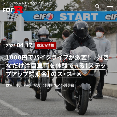
レッドバロンからすべてのライダーへ
04.17
2022.
役立ち情報
1000円でバイクライフが激変！ 好き
なだけ注目車両を体験できる【ステッ
プアップ試乗会】のス・ス・メ
執筆 : 小川 恭範
写真 : 澤田和久／小川恭範