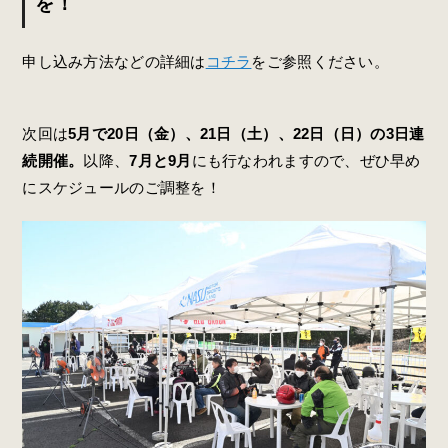
を！
申し込み方法などの詳細は
コチラ
をご参照ください。
次回は
5月で20日（金）、21日（土）、22日（日）の3日連
続開催。
以降、
7月と9月
にも行なわれますので、ぜひ早め
にスケジュールのご調整を！