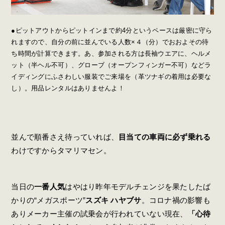
●ピットアウトからピットインまで約4分というペースは厳密に守ら
れますので、自分の前に並んでいる人数×４（分）でおおよその待
ち時間が計算できます。あ、参加される方は長袖ウエアに、ヘルメ
ット（半ヘル不可）、グローブ（オープンフィンガー不可）などラ
イディングにふさわしい服装でご来場を（革ツナギの着用は必要な
し）。用品レンタルはありませんよ！
並んで順番さえ待っていれば、
目当ての車両に必ず乗れる
わけですからタマリマセン。
当日の
一番人気
はやはり昨年モデルチェンジを果たしたば
かりの“メガスポーツ”
スズキ ハヤブサ
。コロナ禍の影響も
ありメーカー主催の試乗会が行われていない現在、
「心待