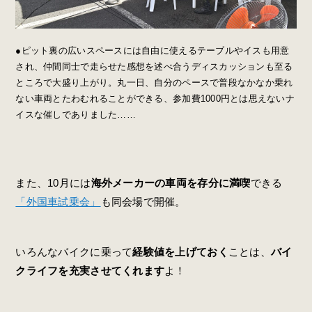
●ピット裏の広いスペースには自由に使えるテーブルやイスも用意
され、仲間同士で走らせた感想を述べ合うディスカッションも至る
ところで大盛り上がり。丸一日、自分のペースで普段なかなか乗れ
ない車両とたわむれることができる、参加費1000円とは思えないナ
イスな催しでありました……
また、10月には
海外メーカーの車両を存分に満喫
できる
「外国車試乗会」
も同会場で開催。
いろんなバイクに乗って
経験値を上げておく
ことは、
バイ
クライフを充実させてくれます
よ！