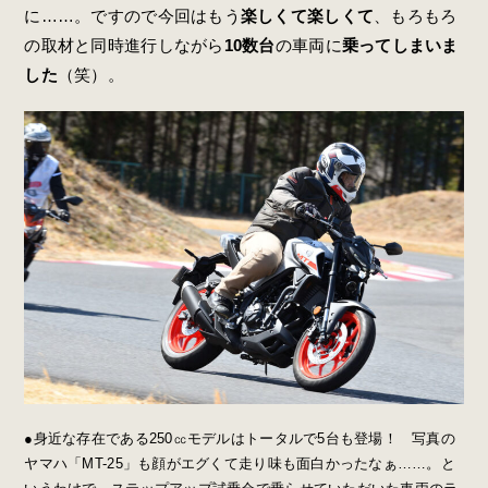
に……。ですので今回はもう
楽しくて楽しくて
、もろもろ
の取材と同時進行しながら
10数台
の車両に
乗ってしまいま
した
（笑）。
●身近な存在である250㏄モデルはトータルで5台も登場！ 写真の
ヤマハ「MT-25」も顔がエグくて走り味も面白かったなぁ……。と