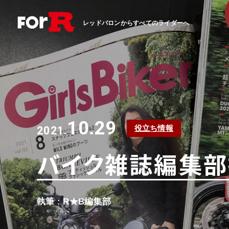
レッドバロンからすべてのライダーへ
10.29
役立ち情報
2021.
バイク雑誌編集部探訪 
執筆 : R★B編集部