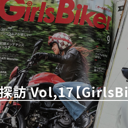
Vol,17【GirlsB