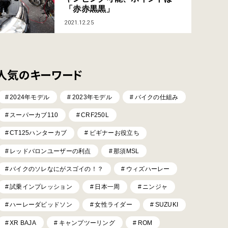
「赤赤黒黒」
2021.12.25
人気のキーワード
2024年モデル
2023年モデル
バイクの仕組み
スーパーカブ110
CRF250L
CT125ハンターカブ
ビギナーお役立ち
レッドバロンユーザーの利点
那須MSL
バイクのソレなにがスゴイの！？
ウィズハーレー
試乗インプレッション
日本一周
ニンジャ
ハーレーダビッドソン
女性ライダー
SUZUKI
XR BAJA
キャンプツーリング
ROM