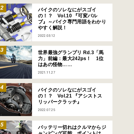
バイクのソレなにがスゴイ
の！？ Vol.10 『可変バル
ブ』～バイク専門用語をわかり
やすく解説！
2022.03.12
世界最強グランプリ Rd.3「馬
力」前編：最大242ps！ 1位
はあの怪物……
2021.11.27
バイクのソレなにがスゴイ
の！？ Vol.21 『アシストス
リッパークラッチ』
2022.07.25
バッテリー切れはクルマからジ
ャンピング可能、ポイントは