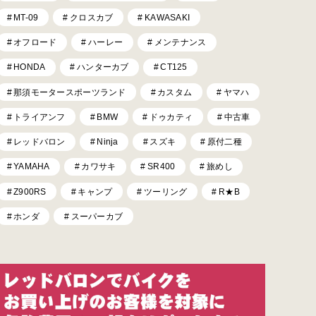
MT-09
クロスカブ
KAWASAKI
オフロード
ハーレー
メンテナンス
HONDA
ハンターカブ
CT125
那須モータースポーツランド
カスタム
ヤマハ
トライアンフ
BMW
ドゥカティ
中古車
レッドバロン
Ninja
スズキ
原付二種
YAMAHA
カワサキ
SR400
旅めし
Z900RS
キャンプ
ツーリング
R★B
ホンダ
スーパーカブ