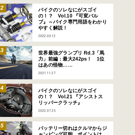
バイクのソレなにがスゴイ
の！？ Vol.10 『可変バル
ブ』～バイク専門用語をわかり
やすく解説！
2022.03.12
世界最強グランプリ Rd.3「馬
力」前編：最大242ps！ 1位
はあの怪物……
2021.11.27
バイクのソレなにがスゴイ
の！？ Vol.21 『アシストス
リッパークラッチ』
2022.07.25
バッテリー切れはクルマからジ
ャンピング可能、ポイントは