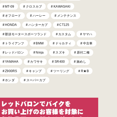
MT-09
クロスカブ
KAWASAKI
オフロード
ハーレー
メンテナンス
HONDA
ハンターカブ
CT125
那須モータースポーツランド
カスタム
ヤマハ
トライアンフ
BMW
ドゥカティ
中古車
レッドバロン
Ninja
スズキ
原付二種
YAMAHA
カワサキ
SR400
旅めし
Z900RS
キャンプ
ツーリング
R★B
ホンダ
スーパーカブ