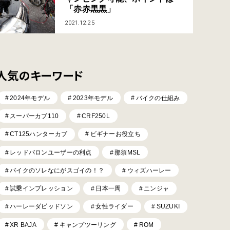
「赤赤黒黒」
2021.12.25
人気のキーワード
2024年モデル
2023年モデル
バイクの仕組み
スーパーカブ110
CRF250L
CT125ハンターカブ
ビギナーお役立ち
レッドバロンユーザーの利点
那須MSL
バイクのソレなにがスゴイの！？
ウィズハーレー
試乗インプレッション
日本一周
ニンジャ
ハーレーダビッドソン
女性ライダー
SUZUKI
XR BAJA
キャンプツーリング
ROM