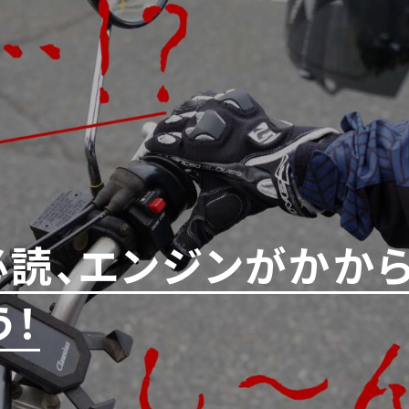
必読、エンジンがかか
う！