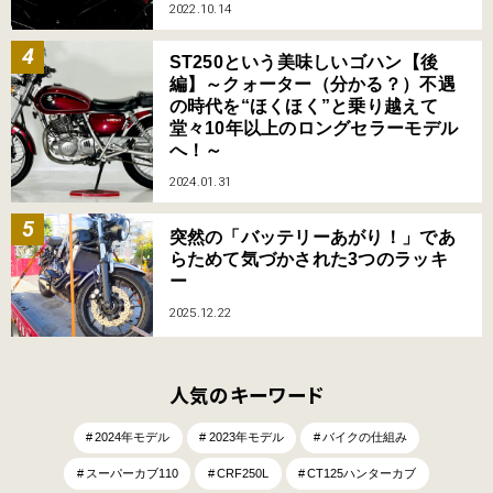
2022.10.14
ST250という美味しいゴハン【後
編】～クォーター（分かる？）不遇
の時代を“ほくほく”と乗り越えて
堂々10年以上のロングセラーモデル
へ！～
2024.01.31
突然の「バッテリーあがり！」であ
らためて気づかされた3つのラッキ
ー
2025.12.22
人気のキーワード
2024年モデル
2023年モデル
バイクの仕組み
スーパーカブ110
CRF250L
CT125ハンターカブ