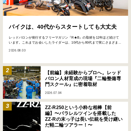
バイクは、40代からスタートしても大丈夫
レッドバロンが発行するフリーマガジン『R★B』の取材を12年ほど続けて
います。これまでお会いしたライダーは、10代から80代まで実にさまざま...
2026.08.03
【前編】未経験からプロへ。レッド
バロン人材育成の現場『二輪整備専
門スクール』に密着取材
2026.07.04
ZZ-R250という小粋な相棒【前
編】〜パラレルツインを搭載した
ZZ-Rの末っ子は長い伝統を受け継い
だ軽二輪ツアラー！〜