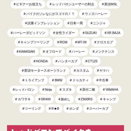
ビギナーお役立ち
レッドバロンユーザーの利点
那須MSL
バイクのソレなにがスゴイの！？
ウィズハーレー
試乗インプレッション
日本一周
ニンジャ
ハーレーダビッドソン
女性ライダー
SUZUKI
XR BAJA
キャンプツーリング
ROM
MT-09
クロスカブ
KAWASAKI
オフロード
ハーレー
メンテナンス
HONDA
ハンターカブ
CT125
那須モータースポーツランド
カスタム
ヤマハ
トライアンフ
BMW
ドゥカティ
中古車
レッドバロン
Ninja
スズキ
原付二種
YAMAHA
カワサキ
SR400
旅めし
Z900RS
キャンプ
ツーリング
R★B
ホンダ
スーパーカブ