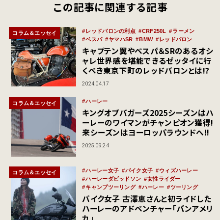
この記事に関連する記事
レッドバロンの利点
CRF250L
ラーメン
コラム＆エッセイ
ベスパ
ヤマハSR
BMW
レッドバロン
キャプテン翼やベスパ＆SRのあるオシ
ャレ世界感を堪能できるゼッタイに行
くべき東京下町のレッドバロンとは!?
2024.04.17
ハーレー
コラム＆エッセイ
キングオブバガーズ2025シーズンはハ
ーレーのワイマンがチャンピオン獲得!
来シーズンはヨーロッパラウンドへ!!
2025.09.24
ハーレー女子
バイク女子
ウィズハーレー
コラム＆エッセイ
ハーレーダビッドソン
女性ライダー
キャンプツーリング
ハーレー
ツーリング
バイク女子 古澤恵さんと初ライドした
ハーレーのアドベンチャー「パンアメリ
カ」