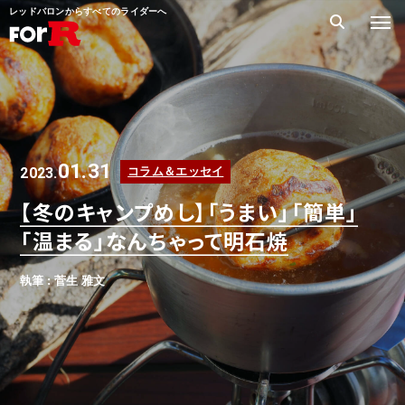
レッドバロンからすべてのライダーへ
01.31
2023.
コラム＆エッセイ
【冬のキャンプめし】「うまい」「簡単」
「温まる」なんちゃって明石焼
執筆 : 菅生 雅文