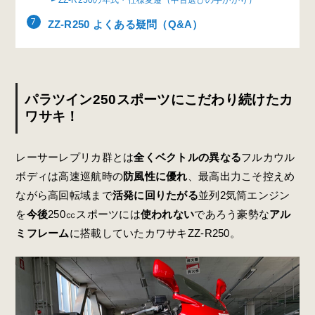
ZZ-R250の年式・仕様変遷（中古選びの手がかり）
ZZ-R250 よくある疑問（Q&A）
パラツイン250スポーツにこだわり続けたカ
ワサキ！
レーサーレプリカ群とは
全くベクトルの異なる
フルカウル
ボディは高速巡航時の
防風性に優れ
、最高出力こそ控えめ
ながら高回転域まで
活発に回りたがる
並列2気筒エンジン
を
今後
250㏄スポーツには
使われない
であろう豪勢な
アル
ミフレーム
に搭載していたカワサキZZ-R250。