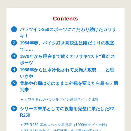
Contents
パラツイン250スポーツにこだわり続けたカワサ
キ！
1984年春、バイク好き高校生は陽だまりの教室
で……
1979年から現在まで続くカワサキ4スト“直2”ス
ポーツ
1986年からは水冷化されて反転大攻勢……と思
いきや
骨格や心臓はそのままに外観を変えたら超モテ期
到来！
カワサキ250パラレルツイン系譜スペック比較
シリーズ末弟としての役割を完璧に果たしたZZ-
R250
ZZ-R250 基本スペック早見表（1990年デビュー時）