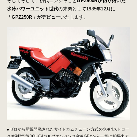
そしてそして、初代ニンジャこと
GPZ900Rが切り拓いた
水冷パワーユニット世代
の末弟として1985年12月に
「GPZ250R」がデビュー
いたします。
●ゼロから新規開発されたサイドカムチェーン方式の水冷4ストロー
ク並列2気筒DOHC4バルブエンジンは空冷GPzから一気に10馬力ア