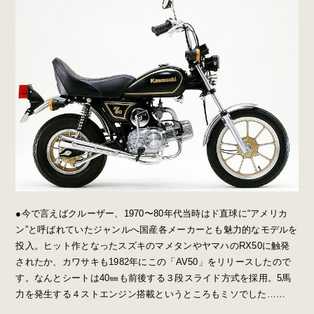
●今で言えばクルーザー、1970〜80年代当時はド直球に“アメリカ
ン”と呼ばれていたジャンルへ国産各メーカーとも魅力的なモデルを
投入。ヒット作となったスズキのマメタンやヤマハのRX50に触発
されたか、カワサキも1982年にこの「AV50」をリリースしたので
す。なんとシートは40㎜も前後する３段スライド方式を採用。5馬
力を発生する４ストエンジン搭載というところもミソでした……