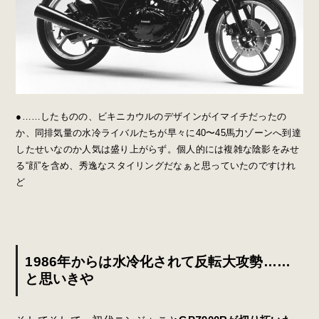
●……したものの、ビキニカウルのデザインがイマイチだったの
か、同排気量の水冷ライバルたちが早々に40〜45馬力ゾーンへ到達
したせいなのか人気は盛り上がらず。個人的には複雑な陰影をみせ
る“顔”を含め、秀逸なスタイリングだなぁと思っていたのですけれ
ど
1986年からは水冷化されて反転大攻勢……
と思いきや