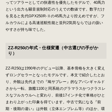
ってツアラーとしての快適性を優先したモデルで、40馬力
という出力も騒音規制対応のうえでの数値です。数字だけ
を見ると先代GPX250R-Ⅱの45馬力より控えめですが、フ
ルカウルによる高速巡航性能と並列2気筒ならではの扱い
やすさが持ち味でした。
ZZ-R250の年式・仕様変遷（中古選びの手がか
り）
ZZ-R250は1990年のデビュー以降、基本骨格を大きく変え
ずロングセラーとなったモデルです。本文で紹介したとお
り、外観は先代までの『鳩サブレー』的なアバンギャルド
さから一転、旗艦1100と同系統のグラマラスかつクラスレ
スなフルカウルへと変わり、前後17インチ化で車格がひと
まわり上がった印象を得ています。中古で気になる『前
期・後期の違い』は外観（立体エンブレム等）のほか、環