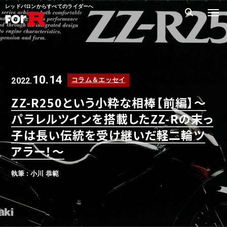
レッドバロンからすべてのライダーへ
10.14
2022.
コラム＆エッセイ
ZZ-R250という小粋な相棒【前編】〜
パラレルツインを搭載したZZ-Rの末っ
子は長い伝統を受け継いだ軽二輪ツ
アラー！〜
執筆 : 小川 恭範