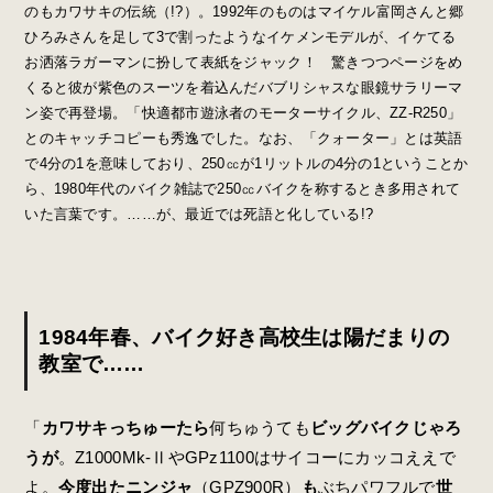
のもカワサキの伝統（!?）。1992年のものはマイケル富岡さんと郷
ひろみさんを足して3で割ったようなイケメンモデルが、イケてる
お洒落ラガーマンに扮して表紙をジャック！ 驚きつつページをめ
くると彼が紫色のスーツを着込んだバブリシャスな眼鏡サラリーマ
ン姿で再登場。「快適都市遊泳者のモーターサイクル、ZZ-R250」
とのキャッチコピーも秀逸でした。なお、「クォーター」とは英語
で4分の1を意味しており、250㏄が1リットルの4分の1ということか
ら、1980年代のバイク雑誌で250㏄バイクを称するとき多用されて
いた言葉です。……が、最近では死語と化している!?
1984年春、バイク好き高校生は陽だまりの
教室で……
「
カワサキっちゅーたら
何ちゅうても
ビッグバイクじゃろ
うが
。Z1000Mk-ⅡやGPz1100はサイコーにカッコええで
よ。
今度出たニンジャ
（GPZ900R）
も
ぶちパワフルで
世