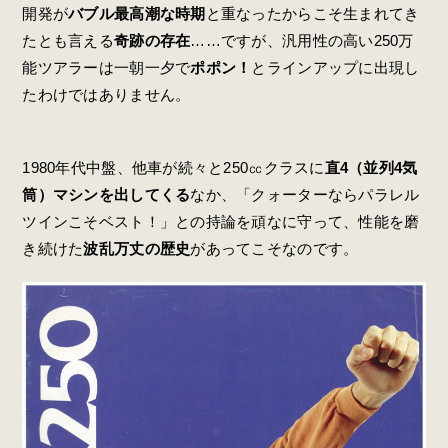
開発が
バブル最高潮な時期
と重なったからこそ生まれてき
たとも言える
奇跡の存在
……ですが、汎用性の高い250万
能ツアラーは一朝一夕で
ポポン！
とラインアップに出現し
たわけではありません。
1980年代中盤、他車が続々と250㏄クラスに
直4（並列4気
筒）マシンを出してくる
なか、「クォーターならパラレル
ツインこそベスト！」との持論を頑なに守って、性能を磨
き続けた
波乱万丈の歴史
があってこそなのです。