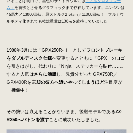
いることは明白で、黒色のサイドカウルには
「アルクロスフレー
ム」
を彷彿とさせるグラフィックまで存在しています。エンジンは
45馬力／13000回転、最大トルク2.5㎏m／11000回転！ フルカウ
ルボディ化されても乾燥重量は138㎏を維持していました
1988年3月には「GPX250R-Ⅱ」として
フロントブレーキ
をダブルディスク仕様
へ変更するとともに「GPX」のロゴ
を引きはがし、代わりに「Ninja」ステッカーを貼付……。
すると人気は
さらに沸騰
し、兄貴分だったGPX750R／
GPX400Rを
忘却の彼方へ追いやってしまうほど
注目度が
一極集中
！
その勢いは衰えることがないまま、後継モデルである
ZZ-
R250へバトンを渡す
ことに成功いたしました。