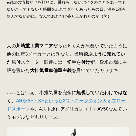
●雑誌の情報だけを頼りに、乗れもしないバイクのことをあーでも
ないこーでもないと時間を忘れてダベりあったあの日。酒を1滴も
飲んでないのに、なんであれだけ盛り上がれたのか（笑）
大の
川崎重工業マニア
だったＫくんが息巻いていたように
他の国産3メーカーとは異なり、当時
飛ぶように売れてい
た
原付スクーター関連には
一切手を付けず
、欧米市場に主
眼を置いた
大排気量車偏重主義
を貫いていたカワサキ。
……とはいえ、小排気量を完全に
無視していたわけではな
く
、
ARやAE・KEといった2ストロークのオン＆オフロー
ドスポーツ
や、4スト原付アメリカン（！）AV50なんてい
うモデルなどもリリース。