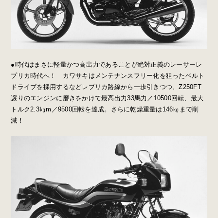
●時代はまさに軽量かつ高出力であることが絶対正義のレーサーレ
プリカ時代へ！ カワサキはメンテナンスフリー化を狙ったベルト
ドライブを採用するなどレプリカ路線から一歩引きつつ、Z250FT
譲りのエンジンに磨きをかけて最高出力33馬力／10500回転、最大
トルク2.3㎏m／9500回転を達成。さらに乾燥重量は146㎏まで削
減！