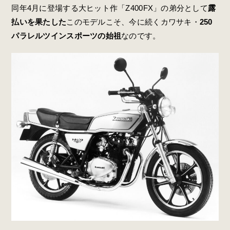
同年4月に登場する大ヒット作「Z400FX」の弟分として
露
払いを果たした
このモデルこそ、今に続くカワサキ・
250
パラレルツインスポーツの始祖
なのです。