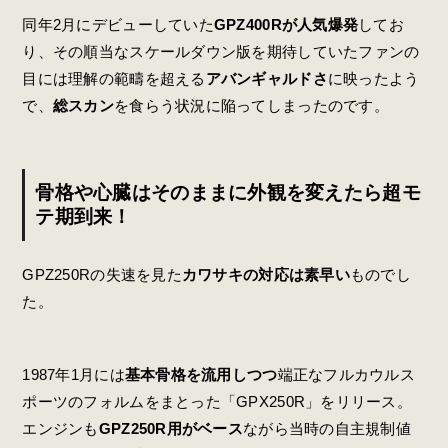
同年2月にデビューしていた
GPZ400Rが人気爆発
してお
り、その順当なスケールダウン版を期待していたファンの
目には理解の範疇を超える
アバンギャルドさ
に映ったよう
で、
総スカン
を食らう状況に陥ってしまったのです。
骨格や心臓はそのままに外観を変えたら超モ
テ期到来！
GPZ250Rの失速を見た
カワサキの対応は素早い
ものでし
た。
1987年1月には
基本骨格を流用しつつ
端正なフルカウルス
ポーツのフォルムをまとった「GPX250R」をリリース。
エンジンも
GPZ250R用がベース
ながら当時の自主規制値