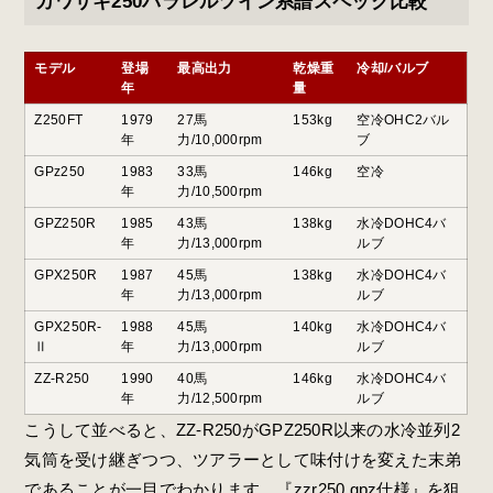
カワサキ250パラレルツイン系譜スペック比較
モデル
登場
最高出力
乾燥重
冷却/バルブ
年
量
Z250FT
1979
27馬
153kg
空冷OHC2バル
年
力/10,000rpm
ブ
GPz250
1983
33馬
146kg
空冷
年
力/10,500rpm
GPZ250R
1985
43馬
138kg
水冷DOHC4バ
年
力/13,000rpm
ルブ
GPX250R
1987
45馬
138kg
水冷DOHC4バ
年
力/13,000rpm
ルブ
GPX250R-
1988
45馬
140kg
水冷DOHC4バ
Ⅱ
年
力/13,000rpm
ルブ
ZZ-R250
1990
40馬
146kg
水冷DOHC4バ
年
力/12,500rpm
ルブ
こうして並べると、ZZ-R250がGPZ250R以来の水冷並列2
気筒を受け継ぎつつ、ツアラーとして味付けを変えた末弟
であることが一目でわかります。『zzr250 gpz仕様』を狙