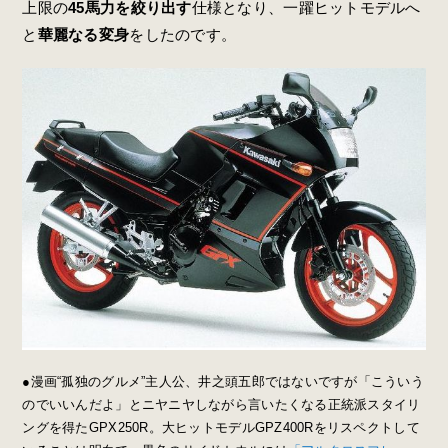
上限の
45馬力を絞り出す
仕様となり、一躍ヒットモデルへ
と
華麗なる変身
をしたのです。
●漫画“孤独のグルメ”主人公、井之頭五郎ではないですが「こういう
のでいいんだよ」とニヤニヤしながら言いたくなる正統派スタイリ
ングを得たGPX250R。大ヒットモデルGPZ400Rをリスペクトして