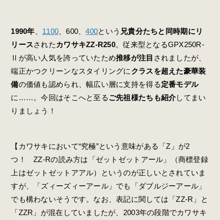
1990年
、
1100
、600、
400
という
兄貴分たちと同時期にリ
リース
された
カワサキZZ-R250
。従来型となるGPX250R-
Ⅱが高い人気を誇っていたため
推移が注目
されましたが、
端正かつクリーンなスタイリングに
クラスを超えた豪華装
備
の価値も認められ、幅広い層に支持を得る
定番モデル
に……。今回はそこへと至る
ご先祖様たちも紹介
してまい
りましょう！
【カワサキにおいて“究極”という意味がある「Z」が2
つ！ ZZ-Rの読み方は「ゼットゼットアール」（商標登録
上はゼットゼットアアル）というのが正しいとされていま
すが、「ズィーズィーアール」でも「ダブルジーアール」
でも構わないそうです。なお、表記に関しては「ZZ-R」と
「ZZR」が混在していましたが、2003年の段階でカワサキ