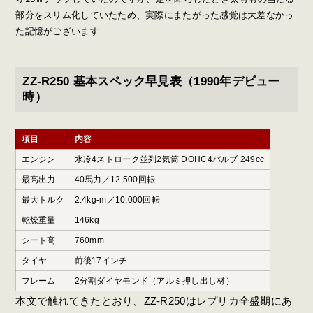
部分をスリム化していたため、実際にまたがった感覚は大差なかっ
た記憶がございます
ZZ-R250 基本スペック早見表（1990年デビュー
時）
項目
内容
エンジン
水冷4ストローク並列2気筒 DOHC4バルブ 249cc
最高出力
40馬力／12,500回転
最大トルク
2.4kg-m／10,000回転
乾燥重量
146kg
シート高
760mm
タイヤ
前後17インチ
フレーム
2分割ダイヤモンド（アルミ押し出し材）
本文で触れてきたとおり、ZZ-R250はレプリカ全盛期にあ