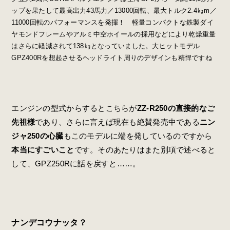
ップを果たして最高出力43馬力／13000回転、最大トルク2.4㎏m／
11000回転のパフォーマンスを発揮！ 軽量コンパクトな鉄製ダイ
ヤモンドフレームやアルミ中空ホイールの採用などにより乾燥重量
はさらに軽減されて138㎏となっていました。大ヒットモデル
GPZ400Rを想起させるヘッドライト周りのデザインも精悍ですね
エンジンの型式からするとこちらが
ZZ-R250の直接的なご
先祖様
であり、さらに言えば現在も絶賛発売中である
ニン
ジャ250の心臓
もこのモデルに端を発しているのですから
本当にすごいこと
です。そのあたりはまた別項で述べると
して、GPZ250Rに話を戻すと……。
ナンデコウナッタ？