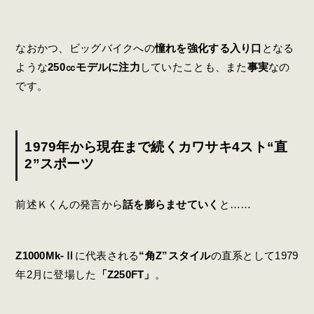
なおかつ、ビッグバイクへの
憧れを強化する入り口
となる
ような
250㏄モデルに注力
していたことも、また
事実
なの
です。
1979年から現在まで続くカワサキ4スト“直
2”スポーツ
前述Ｋくんの発言から
話を膨らませていく
と……
Z1000Mk-Ⅱ
に代表される
“角Z”スタイル
の直系として1979
年2月に登場した
「Z250FT」
。