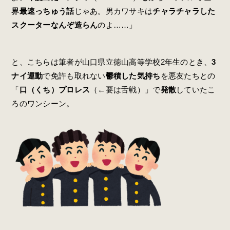
界最速っちゅう話
じゃあ。男カワサキは
チャラチャラした
スクーターなんぞ造らん
のよ……」
と、こちらは筆者が山口県立徳山高等学校2年生のとき、
3
ナイ運動
で免許も取れない
鬱積した気持ち
を悪友たちとの
「
口（くち）プロレス
（←要は舌戦）」で
発散
していたこ
ろのワンシーン。