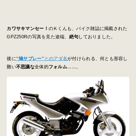
カワサキマンセー！
のＫくんも、バイク雑誌に掲載された
GPZ250Rの写真を見た途端、
絶句
しておりました。
後に
“鳩サブレー”
とのアダ名
が付けられる、何とも形容し
難い
不思議な
全体的
フォルム
……。