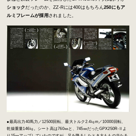
ショック
だったのか、ZZ-Rには400はもちろん
250にもア
ルミフレームが採用
されました。
●最高出力40馬力／12500回転、最大トルク2.4㎏m／10000回転、
乾燥重量146㎏。シート高は760㎜と、745㎜だったGPX250R-Ⅱよ
り15㎜アップしていたのですが、足を降ろしたとき太ももの当たる