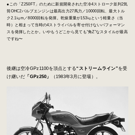
●この「Z250FT」のために新規開発された空冷4ストローク並列2気
筒OHC2バルブエンジンは最高出力27馬力／10000回転、最大トル
ク2.1㎏m／8000回転を発揮。乾燥重量が153㎏という軽量さ（当
時）と相まって当時の4ストライバルを寄せ付けないパフォーマン
スを発揮したとか。いやもうどこから見ても“角Z”なスタイルが最高
ですね〜
後継は空冷GPz1100を頂点とする
“ストリームライン”
を受
け継いだ
「GPz250」
（1983年3月に登場）。