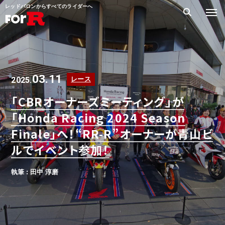
レッドバロンからすべてのライダーへ
03.11
2025.
レース
「CBRオーナーズミーティング」が
「Honda Racing 2024 Season
Finale」へ！“RR-R”オーナーが青山ビ
ルでイベント参加！
執筆 : 田中 淳磨