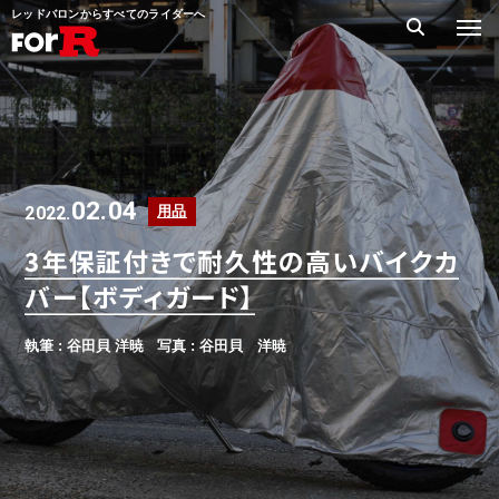
レッドバロンからすべてのライダーへ
02.04
2022.
用品
3年保証付きで耐久性の高いバイクカ
バー【ボディガード】
執筆 : 谷田貝 洋暁
写真 : 谷田貝 洋暁