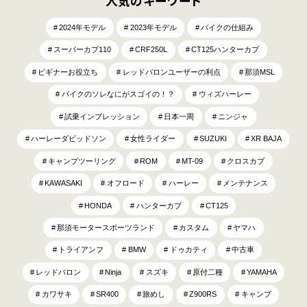
人気のキーワード
2024年モデル
2023年モデル
バイクの仕組み
スーパーカブ110
CRF250L
CT125ハンターカブ
ビギナーお役立ち
レッドバロンユーザーの利点
那須MSL
バイクのソレなにがスゴイの！？
ウィズハーレー
試乗インプレッション
日本一周
ニンジャ
ハーレーダビッドソン
女性ライダー
SUZUKI
XR BAJA
キャンプツーリング
ROM
MT-09
クロスカブ
KAWASAKI
オフロード
ハーレー
メンテナンス
HONDA
ハンターカブ
CT125
那須モータースポーツランド
カスタム
ヤマハ
トライアンフ
BMW
ドゥカティ
中古車
レッドバロン
Ninja
スズキ
原付二種
YAMAHA
カワサキ
SR400
旅めし
Z900RS
キャンプ