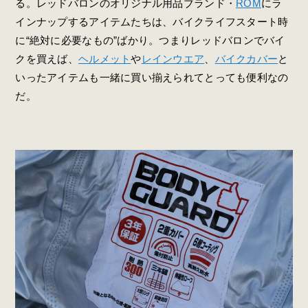
る。レッドバロンのオリジナル用品ブランド・
ROM
にラ
インナップするアイテムたちは、バイクライフスタート時
に“絶対に必要なもの”ばかり。つまりレッドバロンでバイ
クを買えば、
ヘルメット
や
レインウエア
、
バイクカバー
と
いったアイテムも一緒に買い揃えられてとっても便利なの
だ。