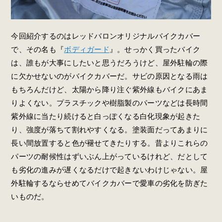
今回紹介するのはレッドバロンオリジナルバイクカバー
で、その名も『
ボディガード
』。せっかく買ったバイク
は、誰もが大事にしたいと思うだろうけど、屋外駐輪の際
に欠かせないのがバイクカバーだ。サビの原因となる雨は
もちろんだけど、太陽から降り注ぐ紫外線もバイクにあま
りよくない。プラスチックや樹脂製のパーツなどは長時間
紫外線に当たり続けると白っぽくなる白化現象が起きた
り、強度が落ちて割れやすくなる。塗装面だってあまりに
長い間放置すると色が褪せてきたりする。昔よりこれらの
パーツの耐候性はずいぶん上がっているけれど、だとして
も劣化の進みが遅くなるだけで起きないわけじゃない。屋
外駐輪するならせめてバイクカバーで愛車の劣化を防ぎた
いものだ。