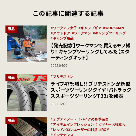
この記事に関連する記事
ワークマン女子
キャンプギア
WORKMAN
用品
アウトドア
ワークマン
キャンプツーリング
キャンプ用品
【発売記念】ワークマンで買えるモノ縛
り！ キャンプツーリングしてみた【スタ
ーティングキット】
2022.04.06
ブリヂストン
用品
ライフ47％増し!! ブリヂストンが新型
スポーツツーリングタイヤ「バトラック
ススポーツツーリングT33」を発表
2024.12.02
オプティメート
バイクの冬季保管
用品
アイテムインプレッション
ビギナーお役立ち
レッドバロンユーザーの利点
ROM
メンテナンス