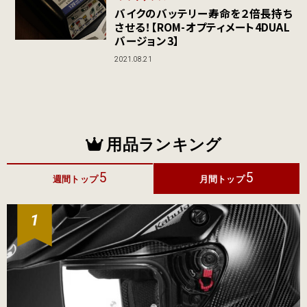
バイクのバッテリー寿命を２倍長持ち
させる！【ROM-オプティメート4DUAL
バージョン3】
2021.08.21
用品ランキング
5
5
週間トップ
月間トップ