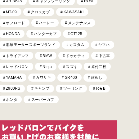
XR BAJA
キャンプツーリング
ROM
MT-09
クロスカブ
KAWASAKI
オフロード
ハーレー
メンテナンス
HONDA
ハンターカブ
CT125
那須モータースポーツランド
カスタム
ヤマハ
トライアンフ
BMW
ドゥカティ
中古車
レッドバロン
Ninja
スズキ
原付二種
YAMAHA
カワサキ
SR400
旅めし
Z900RS
キャンプ
ツーリング
R★B
ホンダ
スーパーカブ