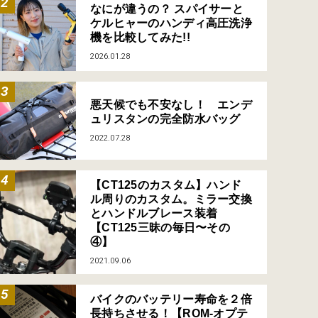
なにが違うの？ スパイサーと
ケルヒャーのハンディ高圧洗浄
機を比較してみた!!
2026.01.28
悪天候でも不安なし！ エンデ
ュリスタンの完全防水バッグ
2022.07.28
【CT125のカスタム】ハンド
ル周りのカスタム。ミラー交換
とハンドルブレース装着
【CT125三昧の毎日〜その
④】
2021.09.06
バイクのバッテリー寿命を２倍
長持ちさせる！【ROM-オプテ