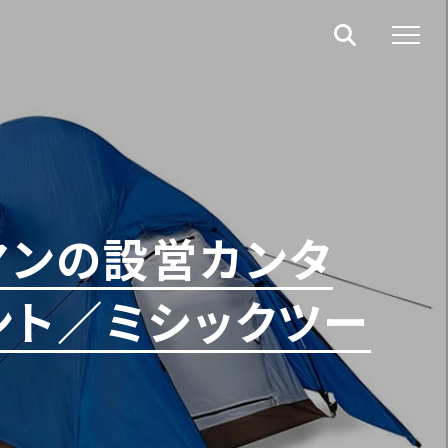
マンの設営カンタ
ント／ミシックツー