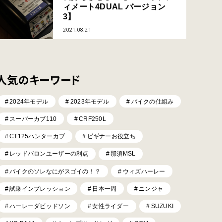
ィメート4DUAL バージョン
3】
2021.08.21
人気のキーワード
2024年モデル
2023年モデル
バイクの仕組み
スーパーカブ110
CRF250L
CT125ハンターカブ
ビギナーお役立ち
レッドバロンユーザーの利点
那須MSL
バイクのソレなにがスゴイの！？
ウィズハーレー
試乗インプレッション
日本一周
ニンジャ
ハーレーダビッドソン
女性ライダー
SUZUKI