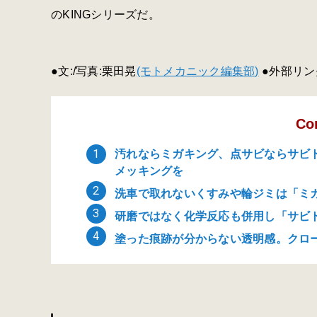
のKINGシリーズだ。
●文:/写真:栗田晃
(モトメカニック編集部)
●外部リン
Co
汚れならミガキング、点サビならサビ
メッキングを
洗車で取れないくすみや輪ジミは「ミ
研磨ではなく化学反応も併用し「サビ
塗った痕跡が分からない透明感。クロ