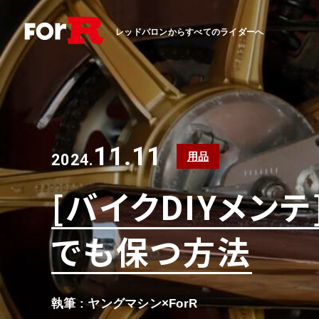
レッドバロンからすべてのライダーへ
11.11
用品
2024.
[バイクDIYメン
でも保つ方法
執筆 : ヤングマシン×ForR