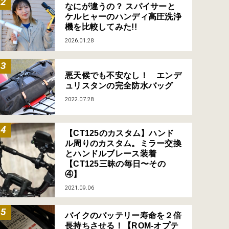
なにが違うの？ スパイサーと
ケルヒャーのハンディ高圧洗浄
機を比較してみた!!
2026.01.28
悪天候でも不安なし！ エンデ
ュリスタンの完全防水バッグ
2022.07.28
【CT125のカスタム】ハンド
ル周りのカスタム。ミラー交換
とハンドルブレース装着
【CT125三昧の毎日〜その
④】
2021.09.06
バイクのバッテリー寿命を２倍
長持ちさせる！【ROM-オプテ