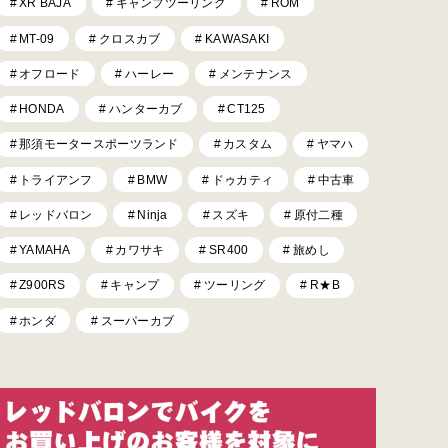
XR BAJA
キャンプツーリング
ROM
MT-09
クロスカブ
KAWASAKI
オフロード
ハーレー
メンテナンス
HONDA
ハンターカブ
CT125
那須モータースポーツランド
カスタム
ヤマハ
トライアンフ
BMW
ドゥカティ
中古車
レッドバロン
Ninja
スズキ
原付二種
YAMAHA
カワサキ
SR400
旅めし
Z900RS
キャンプ
ツーリング
R★B
ホンダ
スーパーカブ