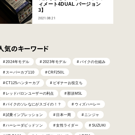
ィメート4DUAL バージョン
3】
2021.08.21
人気のキーワード
2024年モデル
2023年モデル
バイクの仕組み
スーパーカブ110
CRF250L
CT125ハンターカブ
ビギナーお役立ち
レッドバロンユーザーの利点
那須MSL
バイクのソレなにがスゴイの！？
ウィズハーレー
試乗インプレッション
日本一周
ニンジャ
ハーレーダビッドソン
女性ライダー
SUZUKI