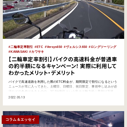
二輪車定率割引
ETC
Versys650
ヴェルシス650
ロングツーリング
KAWASAKI
カワサキ
【二輪車定率割引】バイクの高速料金が普通車
の約半額になるキャンペーン！ 実際に利用して
わかったメリット・デメリット
バイクで高速道路を利用した際のETC料金が、期間限定で割引になるという
ニュースが耳に入ってきた。土曜日、日曜日、祝日限定、事前申し込みが必
須などの条件はあるものの、37.5%割引という安さは魅力的！普段は下道
（一般道）ばかり走っている筆者だが、お得感につられて弾丸長距離ツーリ
2022.05.13
ングに挑戦してみることにした。目的地は富山県滑川市。今回の記事では、
申し込みから実際に使ってみた感想までをお届けしよう！※記…
コラム＆エッセイ