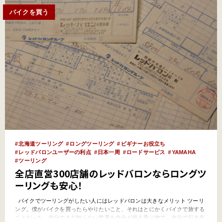
バイクを買う
北海道ツーリング
ロングツーリング
ビギナーお役立ち
レッドバロンユーザーの利点
日本一周
ロードサービス
YAMAHA
ツーリング
全店直営300店舗のレッドバロンならロングツ
ーリングも安心！
バイクでツーリングがしたい人にはレッドバロンは大きなメリット ツーリ
ング。僕がバイクを買ったらやりたいこと、それはとにかくバイクで旅する
ことだった。自分のまだ知らない世界を自分が操る乗り物で、自分で行き先