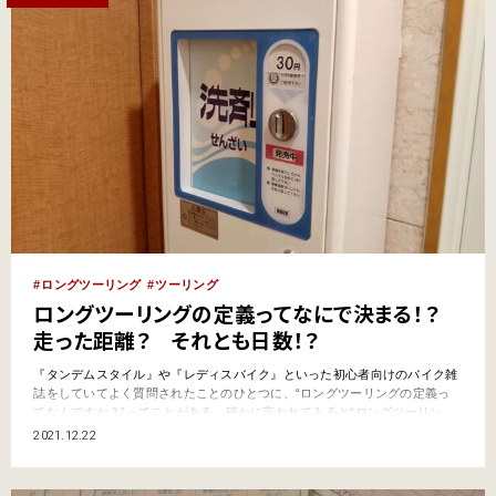
ロングツーリング
ツーリング
ロングツーリングの定義ってなにで決まる！？
走った距離？ それとも日数！？
『タンデムスタイル』や『レディスバイク』といった初心者向けのバイク雑
誌をしていてよく質問されたことのひとつに、“ロングツーリングの定義っ
てなんですか？”ってことがある。確かに言われてみると“ロングツーリン
グ”の定義はとても曖昧でわかりにくい。他の“日帰りツーリング”や“キャン
2021.12.22
プツーリング”なら、当たり前だけど「泊まらずに日帰りで帰ってくる」や
「キャンプ泊する」という条件が名前に入っているから、誰も…