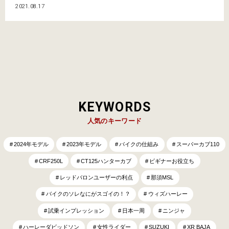
を決めて走るそんな“自由な旅”がしたかったのだ。 公共交通機関ではなく、
2021.08.17
自分で全ての舵を握る旅。ただそんな旅は元々、バイクの免許を取る前の高
校生の頃から自転車でやっていた。…
KEYWORDS
人気のキーワード
2024年モデル
2023年モデル
バイクの仕組み
スーパーカブ110
CRF250L
CT125ハンターカブ
ビギナーお役立ち
レッドバロンユーザーの利点
那須MSL
バイクのソレなにがスゴイの！？
ウィズハーレー
試乗インプレッション
日本一周
ニンジャ
ハーレーダビッドソン
女性ライダー
SUZUKI
XR BAJA