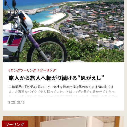
ロングツーリング
ツーリング
旅人から旅人へ転がり続ける“恩がえし”
二輪業界に飛び込む前のこと、会社を辞めた僕は風の吹くまま気の向くま
ま、北海道をバイクで走り回っていたことはこのForRでも書かせてもらっ
た。レッドバロンのロードサービスのお世話になったり、閉所したライダー
ハウスをわざわざ開けてもらったり……小さなことから大ピンチまで本当に
2022.02.18
いろいろな人に助けられた。 ロングツーリングというと、なんだか人との関
わりを絶って飛び出していくイメージがあったけど、実際にや…
ツーリング