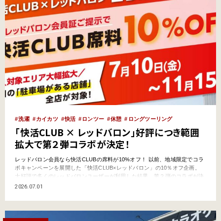
洗濯
カイカツ
快活
ロンツー
休憩
ロングツーリング
「快活CLUB × レッドバロン」好評につき範囲
拡大で第２弾コラボが決定！
レッドバロン会員なら快活CLUBの席料が10%オフ！ 以前、地域限定でコラ
ボキャンペーンを展開した「快活CLUB×レッドバロン」の10％オフ企画。
大好評で多くのレッドバロンユーザーが利用した結果、第２弾のコラボが決
定！ しかも、7月10日（金）〜11月15日（日）とコラボ期間が大幅に伸び、
2026.07.01
さらには利用できる快活CLUB店舗が全国に拡大！（駐車場がある店舗限
定） 2026年のツーリングシー…