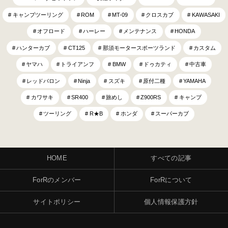
キャンプツーリング
ROM
MT-09
クロスカブ
KAWASAKI
オフロード
ハーレー
メンテナンス
HONDA
ハンターカブ
CT125
那須モータースポーツランド
カスタム
ヤマハ
トライアンフ
BMW
ドゥカティ
中古車
レッドバロン
Ninja
スズキ
原付二種
YAMAHA
カワサキ
SR400
旅めし
Z900RS
キャンプ
ツーリング
R★B
ホンダ
スーパーカブ
HOME
すべての記事
ForRのメンバー
ForRについて
サイトポリシー
個人情報保護方針