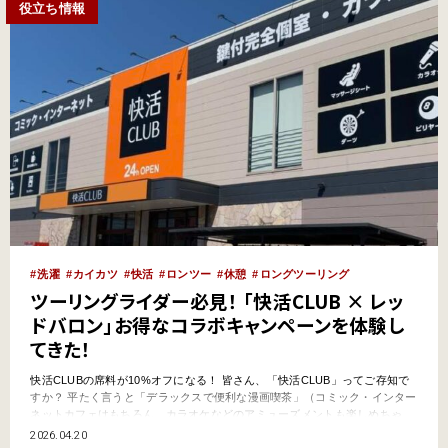
役立ち情報
洗濯
カイカツ
快活
ロンツー
休憩
ロングツーリング
ツーリングライダー必見！ 「快活CLUB × レッ
ドバロン」お得なコラボキャンペーンを体験し
てきた！
快活CLUBの席料が10%オフになる！ 皆さん、「快活CLUB」ってご存知で
すか？ 平たく言うと「デラックスで便利な漫画喫茶」（コミック・インター
ネットカフェはもちろん、カラオケなどのアミューズメントも楽しめちゃ
う！）。実は近年、「快活CLUB」がツーリングライダー（「バイク快活
2026.04.20
勢」）に重宝されているのです。なぜかというと、・個室でプライバシーが