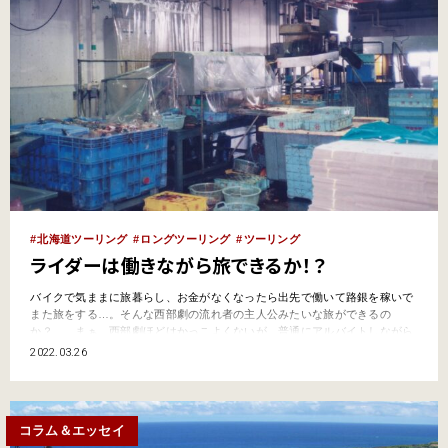
北海道ツーリング
ロングツーリング
ツーリング
ライダーは働きながら旅できるか！？
バイクで気ままに旅暮らし、お金がなくなったら出先で働いて路銀を稼いで
また旅をする…。そんな西部劇の流れ者の主人公みたいな旅ができるの
か？ まぁ、西部劇ほどはかっこよくないが、普通にアルバイトしながら
バイクで旅をすることは意外と簡単にできる。 最近はコロナ禍だし、僕がそ
2022.03.26
んな旅をしていたのはかれこれ20年以上前のこと。多少状況は変わっている
だろうが、幸い人手不足に悩む地方の状況は今も昔も同じ。コロ…
コラム＆エッセイ