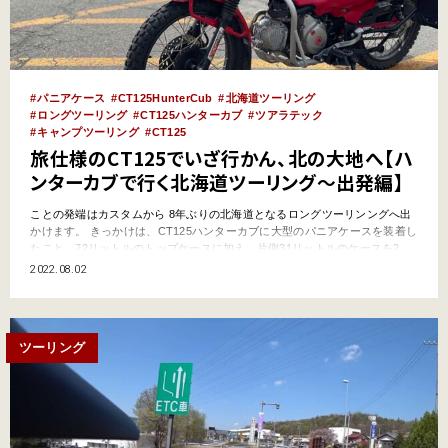
パニアケース
CT125HunterCub
北海道ツーリング
ロングツーリング
CT125ハンターカブ
ツアラテック
キャンプツーリング
CT125
旅仕様のCT125でいざ行かん、北の大地へ【ハ
ンターカブで行く北海道ツーリング〜出発編】
ことの発端はカスタムから 8年ぶりの北海道となるロングツーリンングへ出
かけます。 きっかけは、CT125ハンターカブに大型のパニアケースを装着し
たこと。72リットルのトップケースに加え、片側31リットルのケースを2
つ、計134リットルの荷物を防水性能のあるケースに収納できるようになり
2022.08.02
ました。大荷物を運べる「旅仕様」バイクの誕生です。そうなるとロングツ
ーリングへ出かけたくなるのがライダーというも…
ツーリング