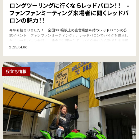
ロングツーリングに行くならレッドバロン！！ -
ファンファンミーティング来場者に聞くレッドバ
ロンの魅力！！
今年も始まりました！ 全国300店以上の直営店舗を持つレッドバロンの公
式イベント「ファンファンミーティング」。レッドバロンでバイクを購入し
た「レッドバロン会員」、非会員に関わらず、バイク乗りなら誰でも参加可
能なユーザー参加型のリアルイベントとなっている。 催しの内容などは他
2025.04.06
のForRライター陣が早速アップしており、僕自身ウェブヤングマシンでのレ
ポート記事も書いているので、ちょ…
役立ち情報