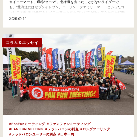
セイコーマート、通称“セコマ”。北海道を走ったことがないライダーで
も、“北海道にはセブンイレブン、ローソン、ファミリーマートといったコ
ンビニ大手3社以外にもセイコーマートなるコンビニがあってなかなかに幅
を利かせている”……なんてことは聞いたことがあるだろう。今回はそんな
2025.09.11
北海道のご当地コンビニであるセコマを深掘りしてみよう！！ 兎にも角に
も北海道のドコにでもあるのがセイコーマー…
コラム＆エッセイ
FanFunミーティング
ファンファンミーティング
FAN FUN MEETING
レッドバロンの利点
ロングツーリング
レッドバロンユーザーの利点
日本一周