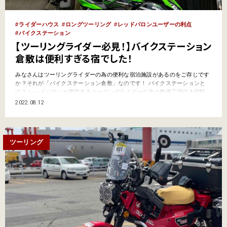
ライダーハウス
ロングツーリング
レッドバロンユーザーの利点
バイクステーション
【ツーリングライダー必見！】バイクステーション
倉敷は便利すぎる宿でした！
みなさんはツーリングライダーの為の便利な宿泊施設があるのをご存じです
か？それが「バイクステーション倉敷」なのです！ バイクステーションと
は？ レッドバロンが運営するツーリングライダーの為の整備工場付き宿駅
「バイクステーション」。全国で４か所（稚内、帯広、岡崎、倉敷）あり、
2022.08.12
整備工場を併設。受付時間内であれば、愛車のメンテナンスをお願いしてい
る間に旅の疲れを癒しながら滞在できます。■一泊料金個室利…
ツーリング