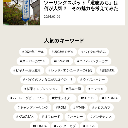
ツーリングスポット「道志みち」は
何が人気？ その魅力を考えてみた
2024.09.06
人気のキーワード
2024年モデル
2023年モデル
バイクの仕組み
スーパーカブ110
CRF250L
CT125ハンターカブ
ビギナーお役立ち
レッドバロンユーザーの利点
那須MSL
バイクのソレなにがスゴイの！？
ウィズハーレー
試乗インプレッション
日本一周
ニンジャ
ハーレーダビッドソン
女性ライダー
SUZUKI
XR BAJA
キャンプツーリング
ROM
MT-09
クロスカブ
KAWASAKI
オフロード
ハーレー
メンテナンス
HONDA
ハンターカブ
CT125