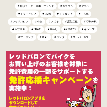
那須モータースポーツランド
カスタム
ヤマハ
トライアンフ
BMW
ドゥカティ
中古車
レッドバロン
Ninja
スズキ
原付二種
YAMAHA
カワサキ
SR400
旅めし
Z900RS
キャンプ
ツーリング
R★B
ホンダ
スーパーカブ