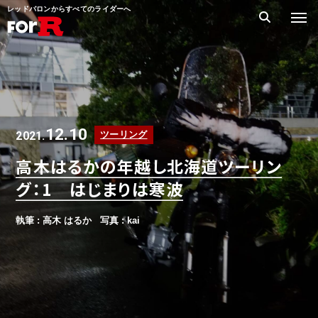
レッドバロンからすべてのライダーへ
12.10
2021.
ツーリング
高木はるかの年越し北海道ツーリン
グ：1 はじまりは寒波
執筆 : 高木 はるか
写真 : kai