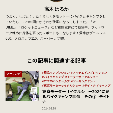
高木 はるか
つよく、しぶとく、たくましくをモットーにバイクとキャンプをし
ていたら、いつの間にかそれが仕事になってしまった。『＠
DIME』『ロケットニュース』など複数媒体にて執筆中。フットワ
ーク軽めに身体を張ったレポートもこなします！愛車はヴェルシス
650、クロスカブ110、スーパーカブ90。
この記事に関連する記事
用品インプレション
アイテムインプレッション
ツーリング
バイクキャンプ
モーターサイクルショー
CT125ハンターカブ
ツーリングテント
東京モーターサイクルショー
デイトナ
キャンプ
東京モーターサイクルショー2024に見
るバイクキャンプ事情 その① -デイト
ナ-
2024.03.28