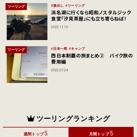
旅めし
ツーリング
ツーリング
浜名湖に行くなら昭和ノスタルジック
食堂「汐見茶屋」にも立ち寄らねば！
2022.11.13
日本一周
キャンプ
ツーリング
西日本制覇の旅まとめ② バイク旅の
費用編
2022.07.04
ツーリングランキング
5
5
週間トップ
月間トップ