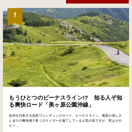
もうひとつのビーナスライン!? 知る人ぞ知
る爽快ロード「美ヶ原公園沖線」
信州を代表する高原ワインディングロード、ビーナスライン。風景の美しさ
と走りの爽快感で多くのライダーを魅了している人気の道ですが、実はその
ビー...