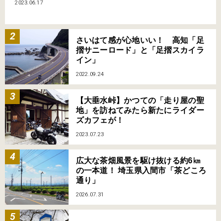
2023.06.17
さいはて感が心地いい！ 高知「足
摺サニーロード」と「足摺スカイラ
イン」
2022.09.24
【大垂水峠】かつての「走り屋の聖
地」を訪ねてみたら新たにライダー
ズカフェが！
2023.07.23
広大な茶畑風景を駆け抜ける約6㎞
の一本道！ 埼玉県入間市「茶どころ
通り」
2026.07.31