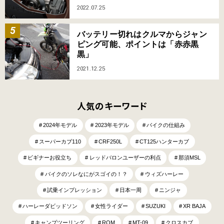
2022.07.25
バッテリー切れはクルマからジャン
ピング可能、ポイントは「赤赤黒
黒」
2021.12.25
人気のキーワード
2024年モデル
2023年モデル
バイクの仕組み
スーパーカブ110
CRF250L
CT125ハンターカブ
ビギナーお役立ち
レッドバロンユーザーの利点
那須MSL
バイクのソレなにがスゴイの！？
ウィズハーレー
試乗インプレッション
日本一周
ニンジャ
ハーレーダビッドソン
女性ライダー
SUZUKI
XR BAJA
キャンプツーリング
ROM
MT-09
クロスカブ