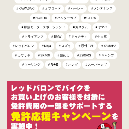
KAWASAKI
オフロード
ハーレー
メンテナンス
HONDA
ハンターカブ
CT125
那須モータースポーツランド
カスタム
ヤマハ
トライアンフ
BMW
ドゥカティ
中古車
レッドバロン
Ninja
スズキ
原付二種
YAMAHA
カワサキ
SR400
旅めし
Z900RS
キャンプ
ツーリング
R★B
ホンダ
スーパーカブ