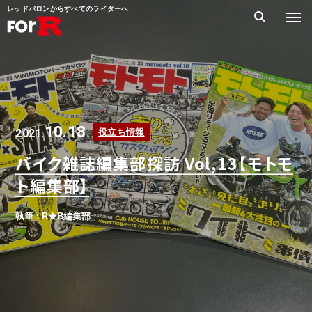
レッドバロンからすべてのライダーへ
10.18
2021.
役立ち情報
バイク雑誌編集部探訪 Vol,13【モトモ
ト編集部】
執筆 : R★B編集部