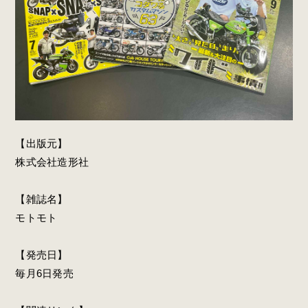
【出版元】
株式会社造形社
【雑誌名】
モトモト
【発売日】
毎月
6
日発売