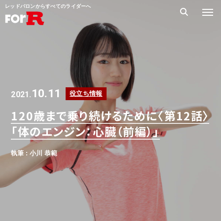
レッドバロンからすべてのライダーへ
10.11
2021.
役立ち情報
120歳まで乗り続けるために〈第12話〉
「体のエンジン：心臓（前編）」
執筆 : 小川 恭範