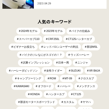
2023.04.29
人気のキーワード
2024年モデル
2023年モデル
バイクの仕組み
スーパーカブ110
CRF250L
CT125ハンターカブ
ビギナーお役立ち
レッドバロンユーザーの利点
那須MSL
バイクのソレなにがスゴイの！？
ウィズハーレー
試乗インプレッション
日本一周
ニンジャ
ハーレーダビッドソン
女性ライダー
SUZUKI
XR BAJA
キャンプツーリング
ROM
MT-09
クロスカブ
KAWASAKI
オフロード
ハーレー
メンテナンス
HONDA
ハンターカブ
CT125
那須モータースポーツランド
カスタム
ヤマハ