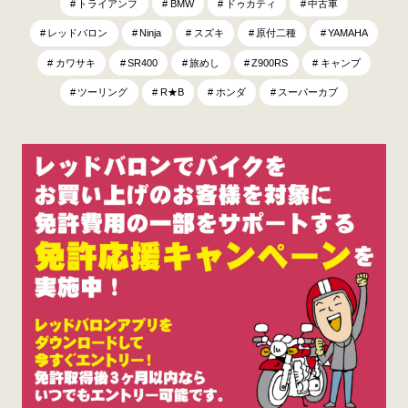
トライアンフ
BMW
ドゥカティ
中古車
レッドバロン
Ninja
スズキ
原付二種
YAMAHA
カワサキ
SR400
旅めし
Z900RS
キャンプ
ツーリング
R★B
ホンダ
スーパーカブ