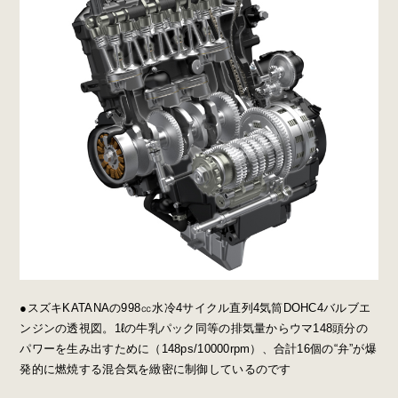
●スズキKATANAの998㏄水冷4サイクル直列4気筒DOHC4バルブエ
ンジンの透視図。1ℓの牛乳パック同等の排気量からウマ148頭分の
パワーを生み出すために（148ps/10000rpm）、合計16個の“弁”が爆
発的に燃焼する混合気を緻密に制御しているのです