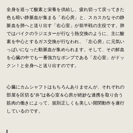
全身を巡って酸素と栄養を供給し、疲れ切って戻ってきた
色も暗い静脈血が集まる「右心房」と、スカスカなその静
脈血を肺へと送り出す「右心室」が前半戦の主役です。肺
ではバイクのラジエターが行なう熱交換のように、主に酸
素を中心とするガス交換が行なわれ、「左心房」に元気い
っぱいになった動脈血が集められます。そして、その鮮血
を心臓の中でも一番強力なポンプである「左心室」がドッ
クン！と全身へと送り出すのです。
心臓にカムシャフトはもちろんありませんが、それぞれの
部屋を区切る“弁”は各心室＆心房が絶妙な連携を取り合う
筋肉の働きによって、規則正しくも美しい開閉動作を遂行
しているのです。