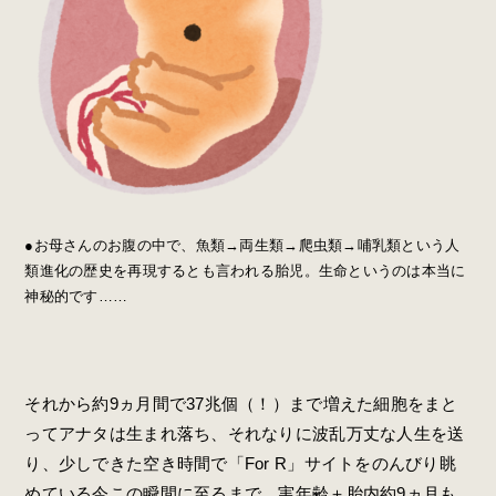
●お母さんのお腹の中で、魚類→両生類→爬虫類→哺乳類という人
類進化の歴史を再現するとも言われる胎児。生命というのは本当に
神秘的です……
それから約9ヵ月間で37兆個（！）まで増えた細胞をまと
ってアナタは生まれ落ち、それなりに波乱万丈な人生を送
り、少しできた空き時間で「For R」サイトをのんびり眺
めている今この瞬間に至るまで、実年齢＋胎内約9ヵ月も