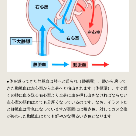
●体を巡ってきた静脈血は肺へと送られ（肺循環）、肺から戻って
きた動脈血は左心室から全身へと拍出されます（体循環）。すぐ近
くの肺に血を送る右心室より全身に血を押し出さなければならない
左心室の筋肉はとても分厚くなっているのです。なお、イラストだ
と静脈血は青色になっていますが実際には暗赤色。対してガス交換
が終わった動脈血はとても鮮やかな明るい赤色となります