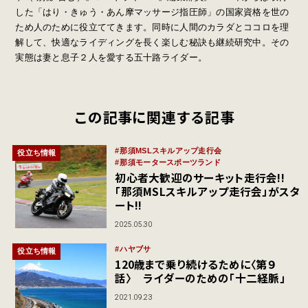
した「はり・きゅう・あん摩マッサージ指圧師」の国家資格を世の
ため人のために役立ててきます。同時に人間のカラダとココロを理
解して、快適なライディングを長く楽しむ秘訣も継続研究中。その
実態は妻と息子２人を愛する五十路ライダー。
この記事に関連する記事
那須MSLスキルアップ走行会
役立ち情報
那須モータースポーツランド
初心者大歓迎のサーキット走行会!!
「那須MSLスキルアップ走行会」がスタ
ート!!
2025.05.30
ハヤブサ
役立ち情報
120歳まで乗り続けるために〈第９
話〉 ライダーのための「十二経脈」
2021.09.23