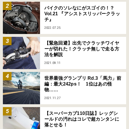
バイクのソレなにがスゴイの！？
Vol.21 『アシストスリッパークラッ
チ』
2022.07.25
【緊急回避】出先でクラッチワイヤ
ーが切れた！クラッチ無しで走る方
法を解説
2021.09.11
世界最強グランプリ Rd.3「馬力」前
編：最大242ps！ 1位はあの怪
物……
2021.11.27
【スーパーカブ110日誌】レッグシ
ールドの汚れはコレで超カンタンに
落とせる！