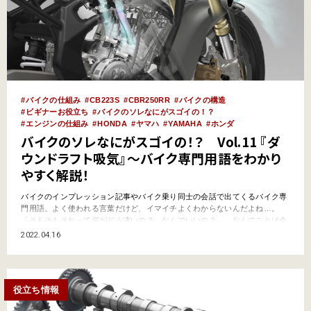
バイクの仕組み
CB223S
CBR250RR
バイクの構造
ビギナーお役立ち
バイクのソレなにがスゴイの！？
エンジンの仕組み
HONDA
ヤマハ
YAMAHA
ホンダ
バイクのソレなにがスゴイの！？ Vol.11 『ダ
ウンドラフト吸気』～バイク専門用語をわかり
やすく解説！
バイクのインプレッション記事やバイク乗り同士の会話で出てくるバイク専
門用語。よく使われる言葉だけど、イマイチよくわからないんだよね…。
「そもそもそれって何がどう凄いの？ なんでいいの？」…なんてことは今
更聞けないし。そんなキーワードをわかりやすく解説していくこのコーナ
2022.04.16
ー。今回はエンジンの吸気系用語の“ダウンドラフト吸気”だ。
https://www.youtube.com/watch?v=Kay…
役立ち情報