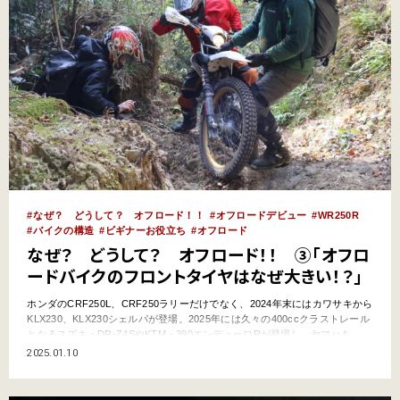
なぜ？ どうして？ オフロード！！
オフロードデビュー
WR250R
バイクの構造
ビギナーお役立ち
オフロード
なぜ？ どうして？ オフロード！！ ③「オフロ
ードバイクのフロントタイヤはなぜ大きい！？」
ホンダのCRF250L、CRF250ラリーだけでなく、2024年末にはカワサキから
KLX230、KLX230シェルパが登場。2025年には久々の400ccクラストレール
となるスズキ・DR-Z4SやKTM・390エンデューロRが登場し、ヤマハも
2026年1月から久々のトレールモデルとなるWR125Rを発売！！こんな感じ
2025.01.10
で近年にわかに盛り上がりつつあるのがオフロードバイクというジャンル
だ。ただこのオフ…