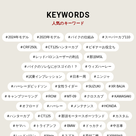
KEYWORDS
人気のキーワード
2024年モデル
2023年モデル
バイクの仕組み
スーパーカブ110
CRF250L
CT125ハンターカブ
ビギナーお役立ち
レッドバロンユーザーの利点
那須MSL
バイクのソレなにがスゴイの！？
ウィズハーレー
試乗インプレッション
日本一周
ニンジャ
ハーレーダビッドソン
女性ライダー
SUZUKI
XR BAJA
キャンプツーリング
ROM
MT-09
クロスカブ
KAWASAKI
オフロード
ハーレー
メンテナンス
HONDA
ハンターカブ
CT125
那須モータースポーツランド
カスタム
ヤマハ
トライアンフ
BMW
ドゥカティ
中古車
レッドバロン
Ninja
スズキ
原付二種
YAMAHA