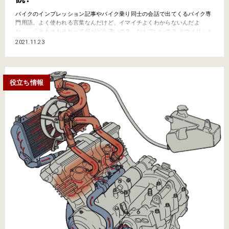
バイクのインプレッション記事やバイク乗り同士の会話で出てくるバイク専
門用語。よく使われる言葉なんだけど、イマイチよくわからないんだよ
ね…。「そもそもそれって何がどう凄いの？ なんでいいの？ そのメリット
は!?」なんて今更聞けないし…。そんなキーワードをわかりやすく解説して
2021.11.23
いくこのコーナー。今回は、ハイスペックなエンジンでよく使われる用語の
『DOHC』。読み方はそのままディー・オー・エイチ・シーだ。…
役立ち情報