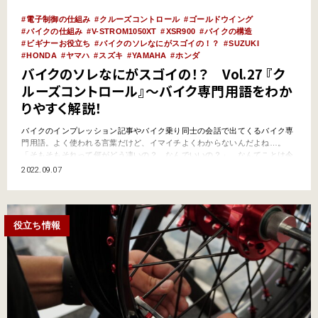
電子制御の仕組み
クルーズコントロール
ゴールドウイング
バイクの仕組み
V-STROM1050XT
XSR900
バイクの構造
ビギナーお役立ち
バイクのソレなにがスゴイの！？
SUZUKI
HONDA
ヤマハ
スズキ
YAMAHA
ホンダ
バイクのソレなにがスゴイの！？ Vol.27 『ク
ルーズコントロール』～バイク専門用語をわか
りやすく解説！
バイクのインプレッション記事やバイク乗り同士の会話で出てくるバイク専
門用語。よく使われる言葉だけど、イマイチよくわからないんだよね…。
「そもそもそれって何がどう凄いの？ なんでいいの？」…なんてことは今
更聞けないし。そんなキーワードをわかりやすく解説していくこのコーナ
2022.09.07
ー。今回は、ツーリングモデルを中心に搭載される 電子制御装備『クルーズ
コントロール』だ。 そもそも『クルーズコントロール』とは？ …
役立ち情報