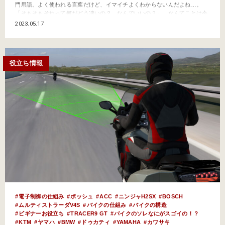
門用語。よく使われる言葉だけど、イマイチよくわからないんだよね…。
「そもそもそれって何がどう凄いの？ なんでいいの？」…なんてことは今
更聞けないし。そんなキーワードをわかりやすく解説していくこのコーナ
2023.05.17
ー。今回はバイクの車体・サスペンションの用語で前回のプリロード調整と
対になる『減衰力調整機構』をピックアップ。 そもそも『減衰力調…
役立ち情報
電子制御の仕組み
ボッシュ
ACC
ニンジャH2SX
BOSCH
ムルティストラーダV4S
バイクの仕組み
バイクの構造
ビギナーお役立ち
TRACER9 GT
バイクのソレなにがスゴイの！？
KTM
ヤマハ
BMW
ドゥカティ
YAMAHA
カワサキ