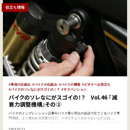
役立ち情報
車体の仕組み
バイクの仕組み
バイクの構造
ビギナーお役立ち
バイクのソレなにがスゴイの！？
サスペンション
バイクのソレなにがスゴイの！？ Vol.46 『減
衰力調整機構』その②
バイクのインプレッション記事やバイク乗り同士の会話で出てくるバイク専
門用語。よく使われる言葉だけど、イマイチよくわからないんだよね…。
「そもそもそれって何がどう凄いの？ なんでいいの？」…なんてことは今
更聞けないし。そんなキーワードをわかりやすく解説していくこのコーナ
2023.07.21