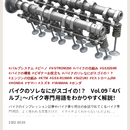
バルブシステム
ビーノ
V-STROM250
バイクの仕組み
GSX250R
バイクの構造
ビギナーお役立ち
バイクのソレなにがスゴイの！？
エンジンの仕組み
KTM
GSX-R1000R
SUZUKI
Vストローム250
HONDA
ヤマハ
スズキ
YAMAHA
ホンダ
バイクのソレなにがスゴイの！？ Vol.09 『4バ
ルブ』～バイク専門用語をわかりやすく解説！
バイクのインプレッション記事やバイク乗り同士の会話で出てくるバイク専
門用語。よく使われる言葉だけど、イマイチよくわからないんだよね…。
「そもそもそれって何がどう凄いの？ なんでいいの？」…なんてことは今
更聞けないし。そんなキーワードをわかりやすく解説していくこのコーナ
2022.03.05
ー。今回はエンジン用語の“4バルブ”だ。 そもそも『4バルブ』とは？