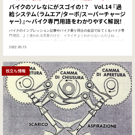
バイクのソレなにがスゴイの！？ Vol.14 『過
給システム（ラムエア/ターボ/スーパーチャージ
ャー）』～バイク専門用語をわかりやすく解説！
バイクのインプレッション記事やバイク乗り同士の会話で出てくるバイク専
門用語。よく使われる言葉だけど、イマイチよくわからないんだよね…。
「そもそもそれって何がどう凄いの？ なんでいいの？」…なんてことは今
更聞けないし。そんなキーワードをわかりやすく解説していくこのコーナ
2022.05.15
ー。今回はエンジンの吸気系のお話、過給システムの“ラムエア”、“ター
ボ”、“スーパーチャージャー”の違いを見ていこう。 そもそも『…
役立ち情報