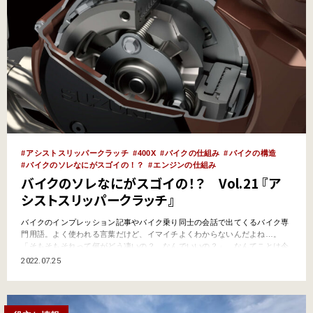
アシストスリッパークラッチ
400X
バイクの仕組み
バイクの構造
バイクのソレなにがスゴイの！？
エンジンの仕組み
バイクのソレなにがスゴイの！？ Vol.21 『ア
シストスリッパークラッチ』
バイクのインプレッション記事やバイク乗り同士の会話で出てくるバイク専
門用語。よく使われる言葉だけど、イマイチよくわからないんだよね…。
「そもそもそれって何がどう凄いの？ なんでいいの？」…なんてことは今
更聞けないし。そんなキーワードをわかりやすく解説していくこのコーナ
2022.07.25
ー。今回は、スポーティなモデルのエンジンによく搭載される『アシストス
リッパークラッチ』だ。 そもそも『アシストスリッパークラッチ』…