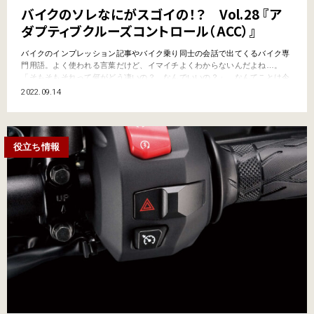
バイクのソレなにがスゴイの！？ Vol.28 『ア
ダプティブクルーズコントロール（ACC）』
バイクのインプレッション記事やバイク乗り同士の会話で出てくるバイク専
門用語。よく使われる言葉だけど、イマイチよくわからないんだよね…。
「そもそもそれって何がどう凄いの？ なんでいいの？」…なんてことは今
更聞けないし。そんなキーワードをわかりやすく解説していくこのコーナ
2022.09.14
ー。今回は、前走車を追従する機能が付いた電子制御装置『アダプティブク
ルーズコントロール（ACC）』だ。 そもそも『アダプティブクル…
役立ち情報