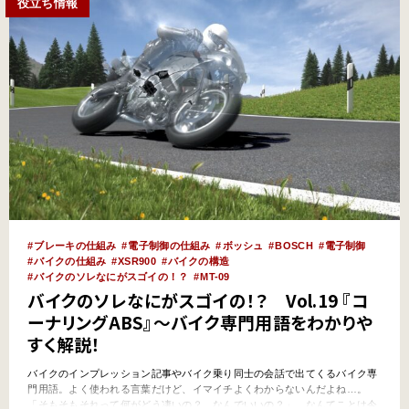
役立ち情報
ブレーキの仕組み
電子制御の仕組み
ボッシュ
BOSCH
電子制御
バイクの仕組み
XSR900
バイクの構造
バイクのソレなにがスゴイの！？
MT-09
バイクのソレなにがスゴイの！？ Vol.19 『コ
ーナリングABS』～バイク専門用語をわかりや
すく解説！
バイクのインプレッション記事やバイク乗り同士の会話で出てくるバイク専
門用語。よく使われる言葉だけど、イマイチよくわからないんだよね…。
「そもそもそれって何がどう凄いの？ なんでいいの？」…なんてことは今