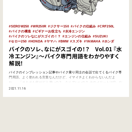
SEROW250
WR250R
ジクサー150
バイクの仕組み
CRF250L
バイクの構造
ビギナーお役立ち
水冷エンジン
バイクのソレなにがスゴイの！？
エンジンの仕組み
SUZUKI
セロー250
HONDA
ヤマハ
BMW
スズキ
YAMAHA
ホンダ
バイクのソレ、なにがスゴイの！？ Vol.01 『水
冷エンジン』～バイク専門用語をわかりやすく
解説！
バイクのインプレッション記事やバイク乗り同士の会話で出てくるバイク専
門用語。よく使われる言葉なんだけど、イマイチよくわからないんだよ
ね…。「そもそも何がどう凄いの？ なんでいいの？ そのメリットは!?」な
んて今更聞けないし…。そんなキーワードをわかりやすく解説していくこの
2021.11.16
コーナー。今回はエンジンの冷却方式を表す用語の『水冷』をピックアッ
プ。 そもそも『水冷エンジン』とは？ バイクのエンジン…