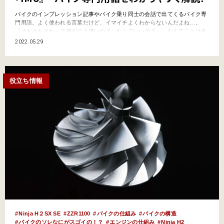
バイクのインプレッション記事やバイク乗り同士の会話で出てくるバイク専
門用語。よく使われる言葉だけど、イマイチよくわからないんだよね…。
「そもそもそれって何がどう凄いの？ なんでいいの？」…なんてことは今
更聞けないし。そんなキーワードをわかりやすく解説していくこのコーナ
2022.05.29
ー。今回は、最新の電子制御満載の高性能バイクでよく耳にする『IMU』
だ。 そもそも『IMU』とは？ 読み方はそのままアイ・エ…
役立ち情報
Ninja H２SX SE
ZZR1100
バイクの仕組み
バイクの構造
バイクのソレなにがスゴイの！？
エンジンの仕組み
Ninja H2