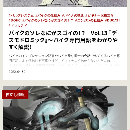
バルブシステム
バイクの仕組み
バイクの構造
ビギナーお役立ち
DOHC
バイクのソレなにがスゴイの！？
エンジンの仕組み
DUCATI
ドゥカティ
バイクのソレなにがスゴイの！？ Vol.13 『デ
スモドロミック』～バイク専門用語をわかりや
すく解説！
バイクのインプレッション記事やバイク乗り同士の会話で出てくるバイク専
門用語。よく使われる言葉だけど、イマイチよくわからないんだよね…。
「そもそもそれって何がどう凄いの？ なんでいいの？」…なんてことは今
更聞けないし。そんなキーワードをわかりやすく解説していくこのコーナ
2022.04.30
ー。今回はエンジンのバルブシステムを表す“デスモドロミック”。イタリア
のバイクメーカー・ドゥカティの代名詞的機構だ。 そもそも『デ…
役立ち情報