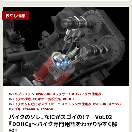
https://www.youtube…
役立ち情報
バルブシステム
WR250R
ジクサー150
バイクの仕組み
バイクの構造
ビギナーお役立ち
DOHC
バイクのソレなにがスゴイの！？
エンジンの仕組み
SUZUKI
ヤマハ
スズキ
YAMAHA
SV650
バイクのソレ、なにがスゴイの！？ Vol.02
『DOHC』～バイク専門用語をわかりやすく解
説！