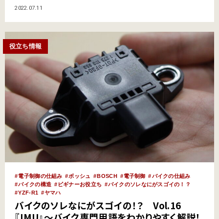
更聞けないし。そんなキーワードをわかりやすく解説していくこのコーナ
2022.07.11
ー。今回は前回の『ABS』に引き続き、最新のブレーキ系電子制御技術、
『コーナリングABS』について解説しよう。 そもそも『コーナ…
役立ち情報
電子制御の仕組み
ボッシュ
BOSCH
電子制御
バイクの仕組み
バイクの構造
ビギナーお役立ち
バイクのソレなにがスゴイの！？
YZF-R1
ヤマハ
バイクのソレなにがスゴイの！？ Vol.16
『IMU』～バイク専門用語をわかりやすく解説！