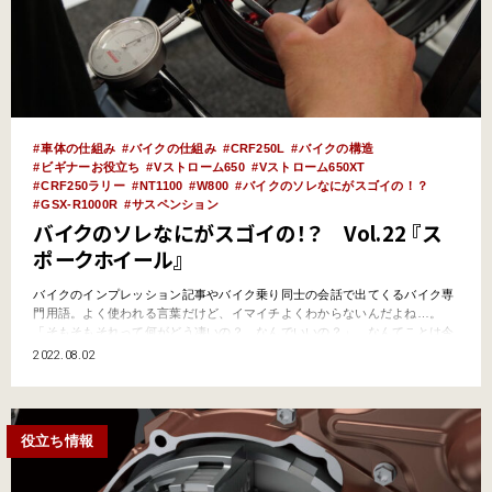
車体の仕組み
バイクの仕組み
CRF250L
バイクの構造
ビギナーお役立ち
Vストローム650
Vストローム650XT
CRF250ラリー
NT1100
W800
バイクのソレなにがスゴイの！？
GSX-R1000R
サスペンション
バイクのソレなにがスゴイの！？ Vol.22 『ス
ポークホイール』
バイクのインプレッション記事やバイク乗り同士の会話で出てくるバイク専
門用語。よく使われる言葉だけど、イマイチよくわからないんだよね…。
「そもそもそれって何がどう凄いの？ なんでいいの？」…なんてことは今
更聞けないし。そんなキーワードをわかりやすく解説していくこのコーナ
2022.08.02
ー。今回は、オフロードバイクやクラシカルなモデルの車体に使われる『ス
ポークホイール』だ。 そもそも『スポークホイール』とは？ …
役立ち情報