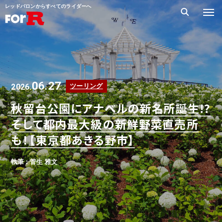
レッドバロンからすべてのライダーへ
06.27
2026.
ツーリング
秋留台公園にアナベルの新名所誕生!?
そして都内最大級の新鮮野菜直売所
も！【東京都あきる野市】
執筆 : 菅生 雅文