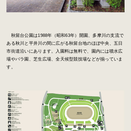
秋留台公園は1988年（昭和63年）開園、多摩川の支流で
ある秋川と平井川の間に広がる秋留台地のほぼ中央、五日
市街道沿いにあります。入園料は無料で、園内には噴水広
場やバラ園、芝生広場、全天候型競技場などが揃っていま
す。