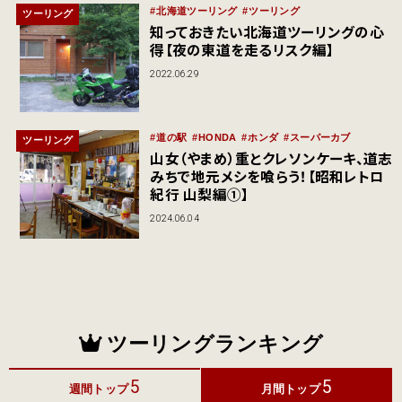
北海道ツーリング
ツーリング
ツーリング
知っておきたい北海道ツーリングの心
得【夜の東道を走るリスク編】
2022.06.29
道の駅
HONDA
ホンダ
スーパーカブ
ツーリング
山女（やまめ）重とクレソンケーキ、道志
みちで地元メシを喰らう！【昭和レトロ
紀行 山梨編①】
2024.06.04
ツーリングランキング
5
5
週間トップ
月間トップ