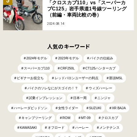
「クロスカブ110」vs「スーパーカ
ブC125」岩手県道1号線ツーリング
（前編・車両比較の巻）
2024.08.14
人気のキーワード
2024年モデル
2023年モデル
バイクの仕組み
スーパーカブ110
CRF250L
CT125ハンターカブ
ビギナーお役立ち
レッドバロンユーザーの利点
那須MSL
バイクのソレなにがスゴイの！？
ウィズハーレー
試乗インプレッション
日本一周
ニンジャ
ハーレーダビッドソン
女性ライダー
SUZUKI
XR BAJA
キャンプツーリング
ROM
MT-09
クロスカブ
KAWASAKI
オフロード
ハーレー
メンテナンス