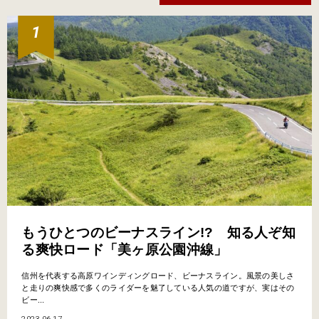
もうひとつのビーナスライン!? 知る人ぞ知
る爽快ロード「美ヶ原公園沖線」
信州を代表する高原ワインディングロード、ビーナスライン。風景の美しさ
と走りの爽快感で多くのライダーを魅了している人気の道ですが、実はその
ビー...
2023.06.17