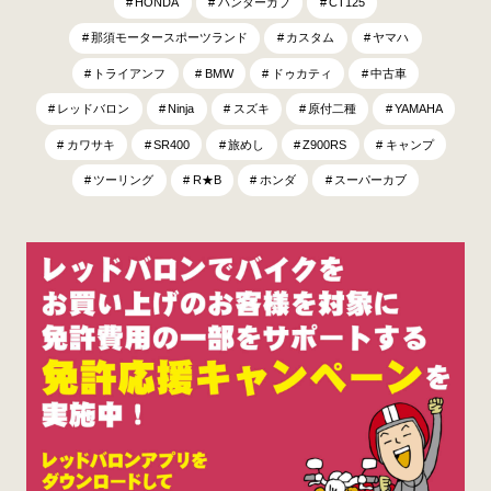
HONDA
ハンターカブ
CT125
那須モータースポーツランド
カスタム
ヤマハ
トライアンフ
BMW
ドゥカティ
中古車
レッドバロン
Ninja
スズキ
原付二種
YAMAHA
カワサキ
SR400
旅めし
Z900RS
キャンプ
ツーリング
R★B
ホンダ
スーパーカブ