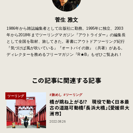
菅生 雅文
1986年から雑誌編集者として出版社に勤務。1995年に独立、2003
年から2018年までツーリングマガジン『アウトライダー』の編集長
として全国を取材、旅してきた。著書にアウトドアツーリング紀行
『気づけば風が吹いている』『オートバイの旅』（共著）がある。
ディレクターを務めるフリーマガジン『R★B』もぜひご覧あれ！
この記事に関連する記事
旅めし
ツーリング
ツーリング
橋が跳ね上がる!? 現役で動く日本最
古の道路可動橋「長浜大橋」【愛媛県大
洲市】
2022.08.26