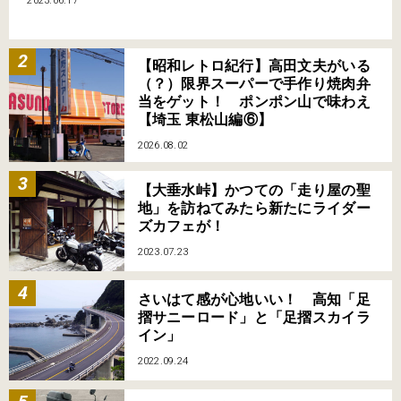
【昭和レトロ紀行】高田文夫がいる
（？）限界スーパーで手作り焼肉弁
当をゲット！ ポンポン山で味わえ
【埼玉 東松山編⑥】
2026.08.02
【大垂水峠】かつての「走り屋の聖
地」を訪ねてみたら新たにライダー
ズカフェが！
2023.07.23
さいはて感が心地いい！ 高知「足
摺サニーロード」と「足摺スカイラ
イン」
2022.09.24