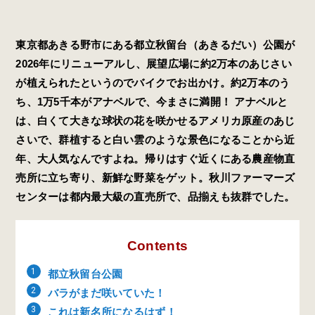
東京都あきる野市にある都立秋留台（あきるだい）公園が
2026年にリニューアルし、展望広場に約2万本のあじさい
が植えられたというのでバイクでお出かけ。約2万本のう
ち、1万5千本がアナベルで、今まさに満開！ アナベルと
は、白くて大きな球状の花を咲かせるアメリカ原産のあじ
さいで、群植すると白い雲のような景色になることから近
年、大人気なんですよね。帰りはすぐ近くにある農産物直
売所に立ち寄り、新鮮な野菜をゲット。秋川ファーマーズ
センターは都内最大級の直売所で、品揃えも抜群でした。
Contents
都立秋留台公園
バラがまだ咲いていた！
これは新名所になるはず！