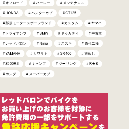
オフロード
ハーレー
メンテナンス
HONDA
ハンターカブ
CT125
那須モータースポーツランド
カスタム
ヤマハ
トライアンフ
BMW
ドゥカティ
中古車
レッドバロン
Ninja
スズキ
原付二種
YAMAHA
カワサキ
SR400
旅めし
Z900RS
キャンプ
ツーリング
R★B
ホンダ
スーパーカブ