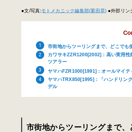
●文/写真:
モトメカニック編集部(栗田晃)
●外部リンク
Co
市街地からツーリングまで、どこでも
カワサキZZR1200[2002]：高い
ツアラー
ヤマハFZR1000[1991]：オール
ヤマハTRX850[1995]：「ハンド
デル
市街地からツーリングまで、