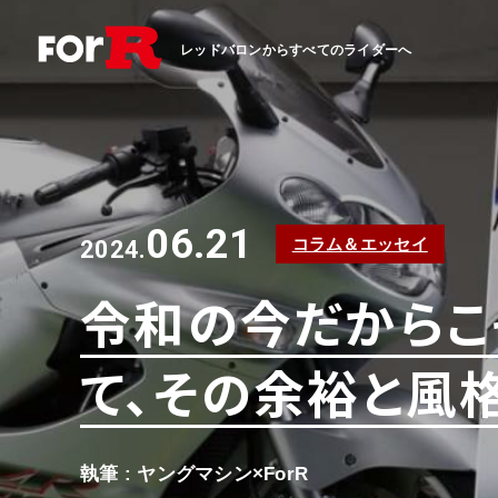
レッドバロンからすべてのライダーへ
06.21
コラム＆エッセイ
2024.
令和の今だからこ
て、その余裕と風
執筆 : ヤングマシン×ForR