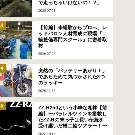
で走っちゃいけないの！？」
2025.07.08
【前編】未経験からプロへ。レ
ッドバロン人材育成の現場『二
輪整備専門スクール』に密着取
材
2026.07.04
突然の「バッテリーあがり！」
であらためて気づかされた3つ
のラッキー
2025.12.22
ZZ-R250という小粋な相棒【前
編】〜パラレルツインを搭載し
たZZ-Rの末っ子は長い伝統を
受け継いだ軽二輪ツアラー！〜
2022.10.14