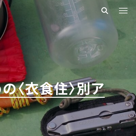
の〈衣食住〉別ア