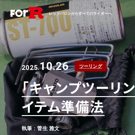
レッドバロンからすべてのライダーへ
10.26
ツーリング
2025.
「キャンプツーリ
イテム準備法
執筆 : 菅生 雅文