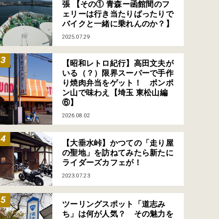
張 【その① 青森ー函館間のフ
ェリーは行き当たりばったりで
バイクと一緒に乗れんのか？】
2025.07.29
【昭和レトロ紀行】高田文夫が
いる（？）限界スーパーで手作
り焼肉弁当をゲット！ ポンポ
ン山で味わえ【埼玉 東松山編
⑥】
2026.08.02
【大垂水峠】かつての「走り屋
の聖地」を訪ねてみたら新たに
ライダーズカフェが！
2023.07.23
ツーリングスポット「道志み
ち」は何が人気？ その魅力を