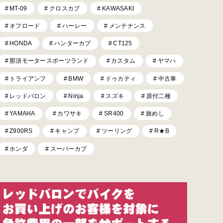
MT-09
クロスカブ
KAWASAKI
オフロード
ハーレー
メンテナンス
HONDA
ハンターカブ
CT125
那須モータースポーツランド
カスタム
ヤマハ
トライアンフ
BMW
ドゥカティ
中古車
レッドバロン
Ninja
スズキ
原付二種
YAMAHA
カワサキ
SR400
旅めし
Z900RS
キャンプ
ツーリング
R★B
ホンダ
スーパーカブ