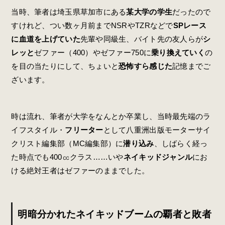
当時、筆者は埼玉県草加市にある
某大学の学生
だったので
すけれど、つい数ヶ月前までNSRやTZRなどで
SPレース
に血道を上げていた
先輩や同級生、バイト先の友人らが
シ
レッと
ゼファー（400）やゼファー750に
乗り換えていく
の
を目の当たりにして、ちょいと
恐怖すら感じた
記憶までご
ざいます。
時は流れ、筆者が大学をなんとか卒業し、当時最先端のラ
イフスタイル・
フリーター
として八重洲出版モーターサイ
クリスト編集部（MC編集部）に
潜り込み
、しばらく経っ
た時点でも400㏄クラス……いや
ネイキッドジャンル
にお
ける絶対王者はゼファーのままでした。
明暗分かれたネイキッドブームの覇者と敗者