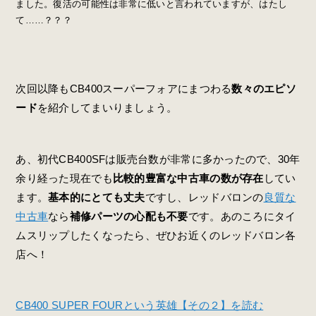
ました。復活の可能性は非常に低いと言われていますが、はたし
て……？？？
次回以降もCB400スーパーフォアにまつわる
数々のエピソ
ード
を紹介してまいりましょう。
あ、初代CB400SFは販売台数が非常に多かったので、30年
余り経った現在でも
比較的豊富な中古車の数が存在
してい
ます。
基本的にとても丈夫
ですし、レッドバロンの
良質な
中古車
なら
補修パーツの心配も不要
です。あのころにタイ
ムスリップしたくなったら、ぜひお近くのレッドバロン各
店へ！
CB400 SUPER FOURという英雄【その２】を読む