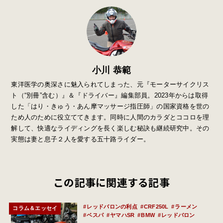
小川 恭範
東洋医学の奥深さに魅入られてしまった、元『モーターサイクリス
ト（“別冊”含む）』＆『ドライバー』編集部員。2023年からは取得
した「はり・きゅう・あん摩マッサージ指圧師」の国家資格を世の
ため人のために役立ててきます。同時に人間のカラダとココロを理
解して、快適なライディングを長く楽しむ秘訣も継続研究中。その
実態は妻と息子２人を愛する五十路ライダー。
この記事に関連する記事
レッドバロンの利点
CRF250L
ラーメン
コラム＆エッセイ
ベスパ
ヤマハSR
BMW
レッドバロン