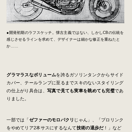
●開発初期のラフスケッチ。懐古主義ではない、しかしCBの伝統を
感じさせるラインを求めて、デザイナーは細かな修正を重ねたと
か……
グラマラスなボリューム
を誇るガソリンタンクからサイド
カバー、テールランプに至るまでスキのないスタイリング
の仕上がり具合は、
写真で見ても実車を眺めても完璧
であ
りました。
一部では「
ゼファーのモロパクリ
じゃん」、「プロリンク
をやめてリア2本サスにするなんて
技術の退歩だ
！」など