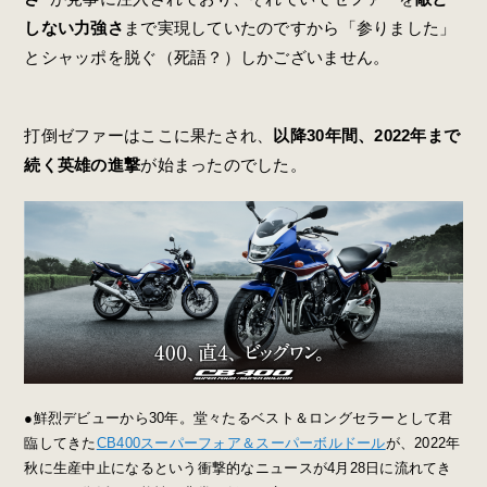
しない力強さ
まで実現していたのですから「参りました」
とシャッポを脱ぐ（死語？）しかございません。
打倒ゼファーはここに果たされ、
以降30年間、2022年まで
続く英雄の進撃
が始まったのでした。
●鮮烈デビューから30年。堂々たるベスト＆ロングセラーとして君
臨してきた
CB400スーパーフォア＆スーパーボルドール
が、2022年
秋に生産中止になるという衝撃的なニュースが4月28日に流れてき