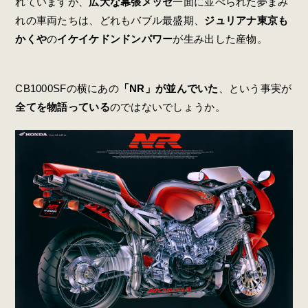
れていますが、
広大な幕張メッセ
一面に並べられた夢まみ
れの車両たちは、どれもバブル最盛期、
ジュリアナ東京も
かくや
の
イケイケドンドンパワー
が生み出した産物。
CB1000SFの横にあの
「NR」が並んでいた
、という事実が
全てを物語っている
のではないでしょうか。