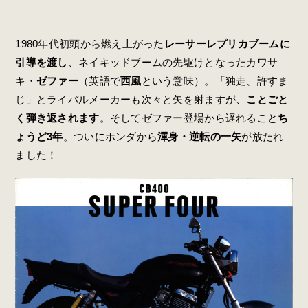
1980年代初頭から燃え上がった
レーサーレプリカブームに
引導を渡し
、ネイキッドブームの先駆けとなったカワサ
キ・
ゼファー
（英語で
西風
という意味）。「独走、許すま
じ」とライバルメーカーも次々と矢を射ますが、
ことごと
く弾き返されます
。そしてゼファー登場から遅れること
ち
ょうど3年
。ついにホンダから
渾身・逆転の一矢
が放たれ
ました！