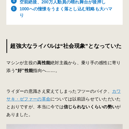
空前絶後、200万人動員の晴れ舞台が後押し
1000への憧憬をうまく落とし込む戦略も大ハマ
り
超強大なライバルは“社会現象”となっていた
マシンが主役の
高性能
絶対主義から、乗り手の感性に寄り
添う
“好”性能
指向へ……。
ライダーの意識さえ変えてしまったフツーのバイク、
カワ
サキ・ゼファーの革命
については以前語らせていただいた
とおりですが、本当に今では
信じられないくらいの勢い
が
ありました。