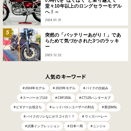
の時代を“ほくほく”と乗り越えて
堂々10年以上のロングセラーモデル
へ！～
2024.01.31
突然の「バッテリーあがり！」であ
らためて気づかされた3つのラッキ
ー
2025.12.22
人気のキーワード
2024年モデル
2023年モデル
バイクの仕組み
スーパーカブ110
CRF250L
CT125ハンターカブ
ビギナーお役立ち
レッドバロンユーザーの利点
那須MSL
バイクのソレなにがスゴイの！？
ウィズハーレー
試乗インプレッション
日本一周
ニンジャ