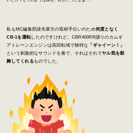
私もMC編集部諸先輩方の取材手伝いのため
何度となく
CB-1を運転
したのですけれど、CBR400RR譲りのカムギ
アトレーンエンジンは高回転域で独特な
「ギャイーン！」
という刺激的なサウンドを奏で、それはそれで
ヤル気を鼓
舞してくれる
ものでした。