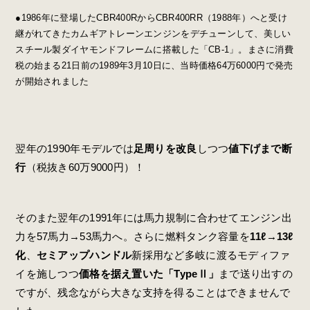
●1986年に登場したCBR400RからCBR400RR（1988年）へと受け
継がれてきたカムギアトレーンエンジンをデチューンして、美しい
スチール製ダイヤモンドフレームに搭載した「CB-1」。まさに消費
税の始まる21日前の1989年3月10日に、当時価格64万6000円で発売
が開始されました
翌年の1990年モデルでは
足周りを改良
しつつ
値下げまで断
行
（税抜き60万9000円）！
そのまた翌年の1991年には馬力規制に合わせてエンジン出
力を57馬力→53馬力へ。さらに燃料タンク容量を
11ℓ→13ℓ
化
、
セミアップハンドル
新採用など多岐に渡るモディファ
イを施しつつ
価格を据え置いた「TypeⅡ」
まで送り出すの
ですが、残念ながら大きな支持を得ることはできませんで