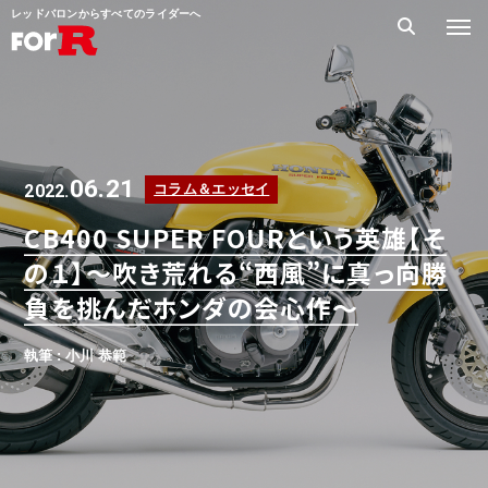
レッドバロンからすべてのライダーへ
06.21
2022.
コラム＆エッセイ
CB400 SUPER FOURという英雄【そ
の１】～吹き荒れる“西風”に真っ向勝
負を挑んだホンダの会心作～
執筆 : 小川 恭範