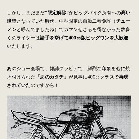
しかし、まだまだ
“限定解除”
がビッグバイク所有への
高い
障壁
となっていた時代、中型限定の自動二輪免許（
チュー
メン
と呼んでましたね）でガマンせざるを得なかった数多
くのライダーは
諸手を挙げて400㏄版ビッグワンを大歓迎
いたします。
あのショー会場で、雑誌グラビアで、鮮烈な印象を心に焼
き付けられた
「あのカタチ」
が見事に400㏄クラスで
再現
されていた
のですから！