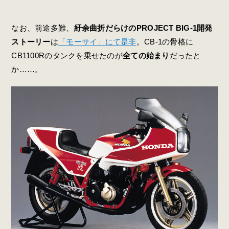
なお、前途多難、
紆余曲折だらけのPROJECT BIG-1開発
ストーリー
は
「モーサイ」にて是非
。CB-1の骨格に
CB1100Rのタンクを乗せたのが
全ての始まり
だったと
か……。