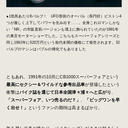
●1気筒あたり8バルブ！ UFO形状のオーバル（長円径）ピストン4
つが激しく上下してパワーを生み出す……。全身これロマンしかな
い「NR」の市販直前バージョンも壇上に飾られていたのが1991年
の東京モーターショーでした。こちらもスーパーフォアシリーズと
同じ1992年に520万円という前代未聞の価格にて発売されます。32
バルブのマシンはバブルの権化でもありました
ともあれ、1991年の10月にCB1000スーパーフォアという
最高にセクシー＆ワイルドな参考出品車
が登場したという
衝撃は
バイク誌を通じて日本全国津々浦々へと広がり
、
「スーパーフォア、いつ売るのだ？」
、
「ビッグワンを早
く出せ！」
というファンの期待は高まるばかり。