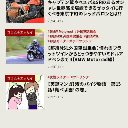
キャプテン翼やベスパ＆SRのあるオシ
ャレ世界感を堪能できるゼッタイに行
くべき東京下町のレッドバロンとは!?
2024.04.17
BMW Motorrad
外国車試乗会
コラム＆エッセイ
那須MSL外国車試乗会
那須MSL
那須モータースポーツランド
【那須MSL外国車試乗会】憧れのフラ
ットツインからとっつきやすいミドルア
ドベンまで!!【BMW Motorrad編】
2024.04.15
女性ライダー
ツーリング
コラム＆エッセイ
【実録マンガ】渚のバイク物語 第15
話「翔べよ雲！の巻」
2022.01.07