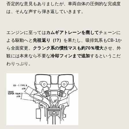
否定的な意見もありましたが、車両自体の圧倒的な完成度
は、そんな声すら弾き返していきます。
エンジンに至っては
カムギアトレーンを廃して
チェーンに
よる駆動へと
先祖返り（!?）
を果たし、吸排気系もCB-1か
ら全面変更。
クランク系の慣性マスも約70％増大
させ、外
観には本来なら不要な
冷却フィンまで追加
するというこだ
わりっぷり。