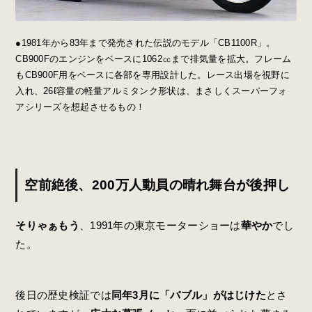
●1981年から83年まで発売された伝説のモデル「CB1100R」。
CB900Fのエンジンをベースに1062㏄まで排気量を拡大。フレーム
もCB900F用をベースに各部を専用設計した。レース出場を視野に
入れ、26ℓ容量の軽量アルミタンク形状は、まさしくスーパーフォ
アシリーズを想起させるもの！
空前絶後、200万人動員の晴れ舞台が後押し
そりゃぁもう
、1991年の東京モーターショーは
華やか
でし
た。
後日の歴史検証では
同年3月に「バブル」がはじけた
とさ