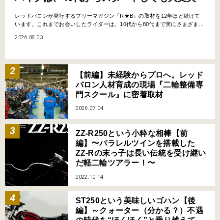
レッドバロンが発行するフリーマガジン『R★B』の取材を12年ほど続けて
います。これまでお会いしたライダーは、10代から80代まで実にさまざま...
2026.08.03
【前編】未経験からプロへ。レッド
バロン人材育成の現場『二輪整備専
門スクール』に密着取材
2026.07.04
ZZ-R250という小粋な相棒【前
編】〜パラレルツインを搭載した
ZZ-Rの末っ子は長い伝統を受け継い
だ軽二輪ツアラー！〜
2022.10.14
ST250という美味しいゴハン【後
編】～クォーター（分かる？）不遇