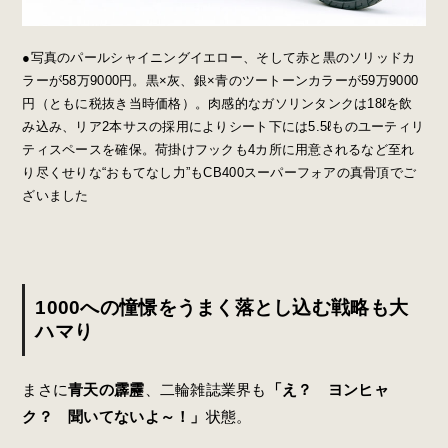
●写真のパールシャイニングイエロー、そして赤と黒のソリッドカ
ラーが58万9000円。黒×灰、銀×青のツートーンカラーが59万9000
円（ともに税抜き当時価格）。肉感的なガソリンタンクは18ℓを飲
み込み、リア2本サスの採用によりシート下には5.5ℓものユーティリ
ティスペースを確保。荷掛けフックも4カ所に用意されるなど至れ
り尽くせりな“おもてなし力”もCB400スーパーフォアの真骨頂でご
ざいました
1000への憧憬をうまく落とし込む戦略も大
ハマり
まさに
青天の霹靂
、二輪雑誌業界も
「え？ ヨンヒャ
ク？ 聞いてないよ～！」
状態。