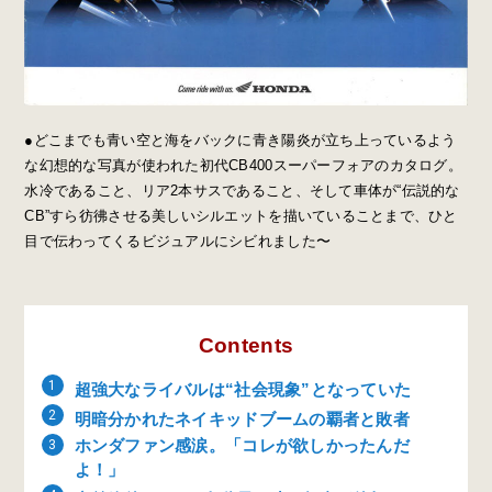
●どこまでも青い空と海をバックに青き陽炎が立ち上っているよう
な幻想的な写真が使われた初代CB400スーパーフォアのカタログ。
水冷であること、リア2本サスであること、そして車体が“伝説的な
CB”すら彷彿させる美しいシルエットを描いていることまで、ひと
目で伝わってくるビジュアルにシビれました〜
Contents
超強大なライバルは“社会現象”となっていた
明暗分かれたネイキッドブームの覇者と敗者
ホンダファン感涙。「コレが欲しかったんだ
よ！」