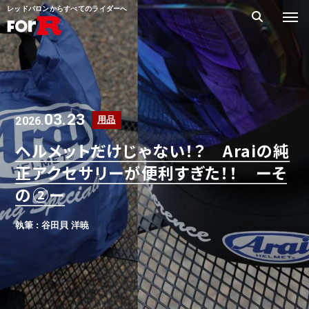
レッドバロンからすべてのライダーへ
03.23
2026.
用品
ヘルメットだけじゃない！？ Araiの純
正アクセサリーが便利すぎた！！ ーそ
の②ー
執筆 : 谷田貝 洋暁