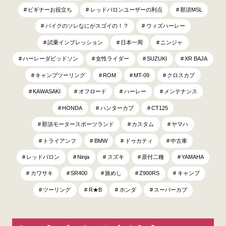
ビギナーお役立ち
レッドバロンユーザーの利点
那須MSL
バイクのソレなにがスゴイの！？
ウィズハーレー
試乗インプレッション
日本一周
ニンジャ
ハーレーダビッドソン
女性ライダー
SUZUKI
XR BAJA
キャンプツーリング
ROM
MT-09
クロスカブ
KAWASAKI
オフロード
ハーレー
メンテナンス
HONDA
ハンターカブ
CT125
那須モータースポーツランド
カスタム
ヤマハ
トライアンフ
BMW
ドゥカティ
中古車
レッドバロン
Ninja
スズキ
原付二種
YAMAHA
カワサキ
SR400
旅めし
Z900RS
キャンプ
ツーリング
R★B
ホンダ
スーパーカブ