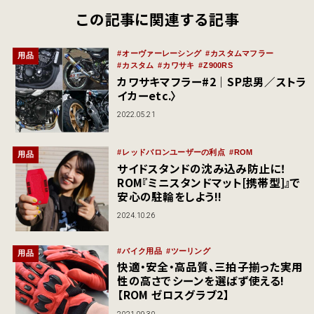
この記事に関連する記事
オーヴァーレーシング
カスタムマフラー
用品
カスタム
カワサキ
Z900RS
カワサキマフラー#2｜SP忠男／ストラ
イカーetc.〉
2022.05.21
レッドバロンユーザーの利点
ROM
用品
サイドスタンドの沈み込み防止に！
ROM『ミニスタンドマット[携帯型]』で
安心の駐輪をしよう!!
2024.10.26
バイク用品
ツーリング
用品
快適・安全・高品質、三拍子揃った実用
性の高さでシーンを選ばず使える!
【ROM ゼロスグラブ2】