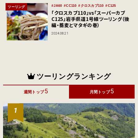
JA60
CC110
クロスカブ110
C125
ツーリング
「クロスカブ110」vs「スーパーカブ
C125」岩手県道1号線ツーリング（後
編・蕎麦とマタギの巻）
2024.08.21
ツーリングランキング
5
5
週間トップ
月間トップ