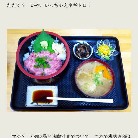
ただく？ いや、いっちゃえネギトロ！
マジ？ 小鉢2品と味噌汁までついて、これで税抜き380