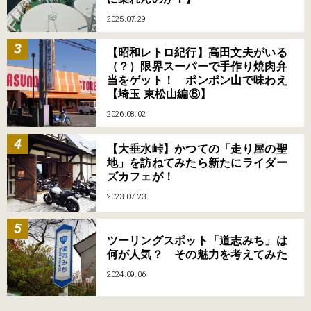
2025.07.29
【昭和レトロ紀行】高田文夫がいる
（？）限界スーパーで手作り焼肉弁
当をゲット！ ポンポン山で味わえ
【埼玉 東松山編⑥】
2026.08.02
【大垂水峠】かつての「走り屋の聖
地」を訪ねてみたら新たにライダー
ズカフェが！
2023.07.23
ツーリングスポット「道志みち」は
何が人気？ その魅力を考えてみた
2024.09.06