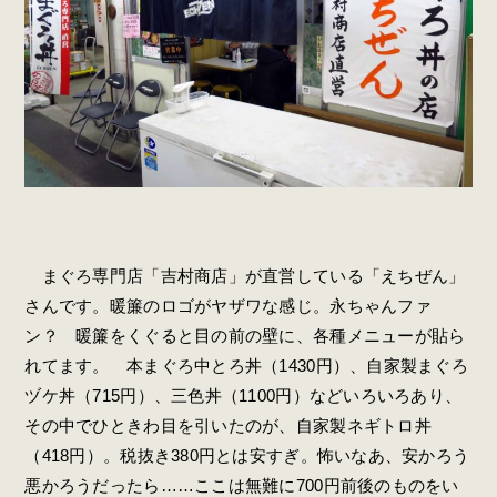
まぐろ専門店「吉村商店」が直営している「えちぜん」
さんです。暖簾のロゴがヤザワな感じ。永ちゃんファ
ン？ 暖簾をくぐると目の前の壁に、各種メニューが貼ら
れてます。 本まぐろ中とろ丼（1430円）、自家製まぐろ
ヅケ丼（715円）、三色丼（1100円）などいろいろあり、
その中でひときわ目を引いたのが、自家製ネギトロ丼
（418円）。税抜き380円とは安すぎ。怖いなあ、安かろう
悪かろうだったら……ここは無難に700円前後のものをい