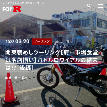
レッドバロンからすべてのライダーへ
03.20
2022.
ツーリング
関東朝めしツーリング【府中市場食堂
は名店揃い】バトルロワイアルの結末
は!?［後編］
執筆 : 菅生 雅文