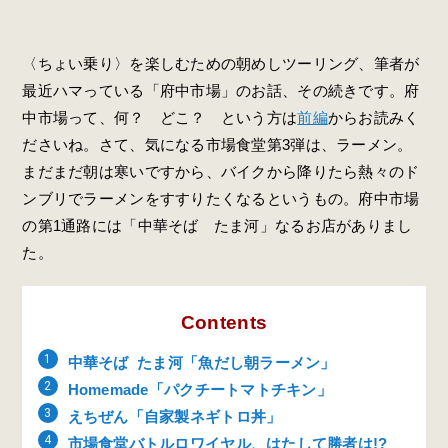
〈ちょい乗り〉を楽しむための朝めしツーリング、筆者が
最近ハマっている「府中市場」のお話、その続きです。府
中市場って、何？ どこ？ という方は
前編
からお読みく
ださいね。さて、気になる市場食堂第3弾は、ラーメン。
まだまだ朝は寒いですから、バイクから降りたら熱々のド
ンブリでラーメンをすすりたくなるというもの。府中市場
の第1通路には「中華そば たま河」なるお店がありまし
た。
Contents
中華そば たま河「魚だし朝ラーメン」
Homemade「パクチートマトチキン」
えちぜん「自家製ネギトロ丼」
市場食堂バトルロワイヤル、はたして勝者は!?