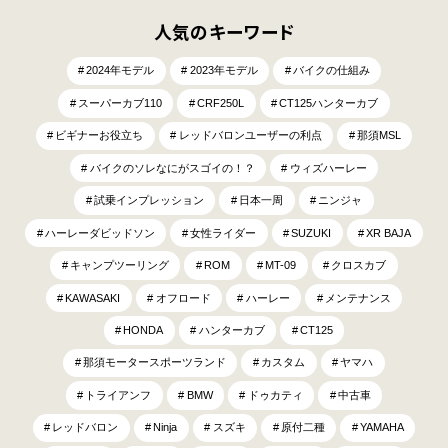
人気のキーワード
2024年モデル
2023年モデル
バイクの仕組み
スーパーカブ110
CRF250L
CT125ハンターカブ
ビギナーお役立ち
レッドバロンユーザーの利点
那須MSL
バイクのソレなにがスゴイの！？
ウィズハーレー
試乗インプレッション
日本一周
ニンジャ
ハーレーダビッドソン
女性ライダー
SUZUKI
XR BAJA
キャンプツーリング
ROM
MT-09
クロスカブ
KAWASAKI
オフロード
ハーレー
メンテナンス
HONDA
ハンターカブ
CT125
那須モータースポーツランド
カスタム
ヤマハ
トライアンフ
BMW
ドゥカティ
中古車
レッドバロン
Ninja
スズキ
原付二種
YAMAHA