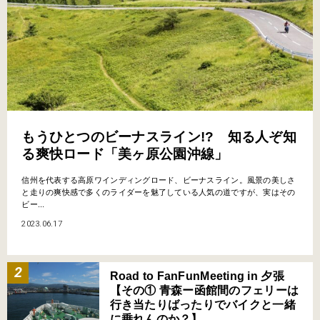
もうひとつのビーナスライン!? 知る人ぞ知
る爽快ロード「美ヶ原公園沖線」
信州を代表する高原ワインディングロード、ビーナスライン。風景の美しさ
と走りの爽快感で多くのライダーを魅了している人気の道ですが、実はその
ビー...
2023.06.17
Road to FanFunMeeting in 夕張
【その① 青森ー函館間のフェリーは
行き当たりばったりでバイクと一緒
に乗れんのか？】