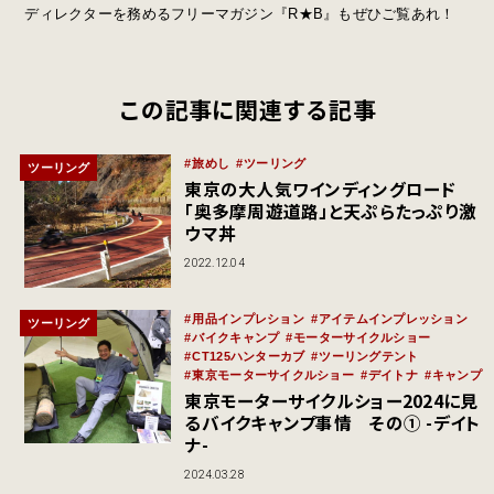
ディレクターを務めるフリーマガジン『R★B』もぜひご覧あれ！
この記事に関連する記事
旅めし
ツーリング
ツーリング
東京の大人気ワインディングロード
「奥多摩周遊道路」と天ぷらたっぷり激
ウマ丼
2022.12.04
用品インプレション
アイテムインプレッション
ツーリング
バイクキャンプ
モーターサイクルショー
CT125ハンターカブ
ツーリングテント
東京モーターサイクルショー
デイトナ
キャンプ
東京モーターサイクルショー2024に見
るバイクキャンプ事情 その① -デイト
ナ-
2024.03.28