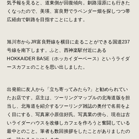
気予報を見ると、道東側が回復傾向。釧路湿原にも行きた
くなったので、美瑛、富良野でラベンダー畑を探しつつ帯
広経由で釧路を目指すことにします。
旭川市からJR富良野線を横目に走ることができる国道237
号線を南下します。ふと、西神楽駅付近にある
HOKKAIDER BASE（ホッカイダーベース）というライダ
ースカフェのことを思い出しました。
出発前に友人から「立ち寄ってみたら?」と勧められてい
たお店です。店主は、ツーリングマップルの北海道版を担
当し、北海道を紹介するツーリング雑誌の奥付で名前をよ
く目にする、写真家小原信好氏。写真業の傍ら、現在は古
いライダーハウスを改修しカフェを作ろうと奮闘している
最中とのこと。筆者も数回挨拶をしたことがありましたの