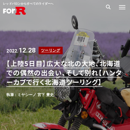
レッドバロンからすべてのライダーへ
12.28
2022.
ツーリング
【上陸5日目】広大な北の大地、北海道
での偶然の出会い、そして別れ【ハンタ
ーカブで行く北海道ツーリング】
執筆 : ミヤシーノ 宮下 豊史