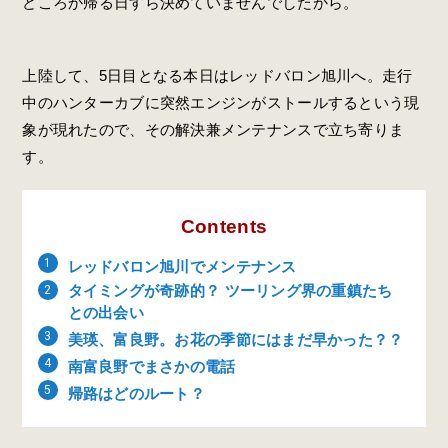
どころか帰る日すら決めていませんでしたから。
上陸して、5日目となる本日はレッドバロン旭川へ。走行
中のハンターカブに突然エンジンがストールするという現
象が現れたので、その解決兼メンテナンスで立ち寄りま
す。
Contents
レッドバロン旭川でメンテナンス
タイミングが奇跡的？ ツーリング界の重鎮たち
との出会い
美瑛、富良野。お花の季節にはまだ早かった？？
南富良野でまさかの電話
帰路はどのルート？