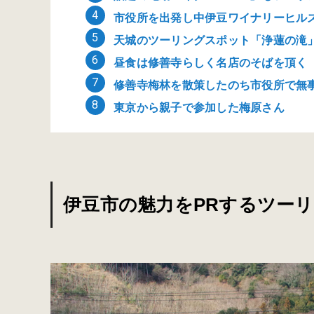
市役所を出発し中伊豆ワイナリーヒル
天城のツーリングスポット「浄蓮の滝
昼食は修善寺らしく名店のそばを頂く
修善寺梅林を散策したのち市役所で無
東京から親子で参加した梅原さん
伊豆市の魅力をPRするツー