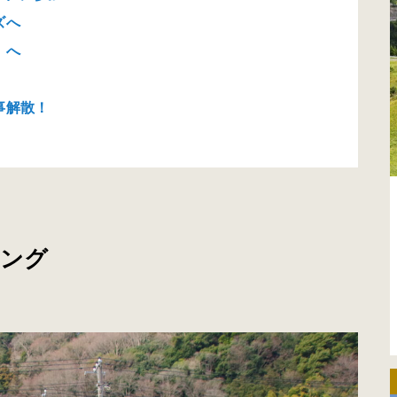
ズへ
」へ
事解散！
リング