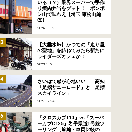
いる（？）限界スーパーで手作
り焼肉弁当をゲット！ ポンポ
ン山で味わえ【埼玉 東松山編
⑥】
2026.08.02
【大垂水峠】かつての「走り屋
の聖地」を訪ねてみたら新たに
ライダーズカフェが！
2023.07.23
さいはて感が心地いい！ 高知
「足摺サニーロード」と「足摺
スカイライン」
2022.09.24
「クロスカブ110」vs「スーパ
ーカブC125」岩手県道1号線ツ
ーリング（前編・車両比較の