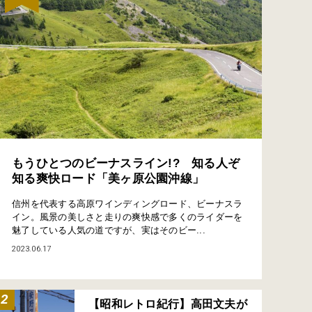
もうひとつのビーナスライン!? 知る人ぞ
知る爽快ロード「美ヶ原公園沖線」
信州を代表する高原ワインディングロード、ビーナスラ
イン。風景の美しさと走りの爽快感で多くのライダーを
魅了している人気の道ですが、実はそのビー...
2023.06.17
【昭和レトロ紀行】高田文夫が