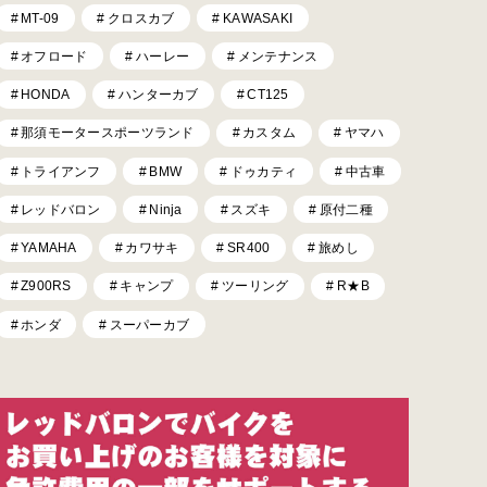
MT-09
クロスカブ
KAWASAKI
オフロード
ハーレー
メンテナンス
HONDA
ハンターカブ
CT125
那須モータースポーツランド
カスタム
ヤマハ
トライアンフ
BMW
ドゥカティ
中古車
レッドバロン
Ninja
スズキ
原付二種
YAMAHA
カワサキ
SR400
旅めし
Z900RS
キャンプ
ツーリング
R★B
ホンダ
スーパーカブ