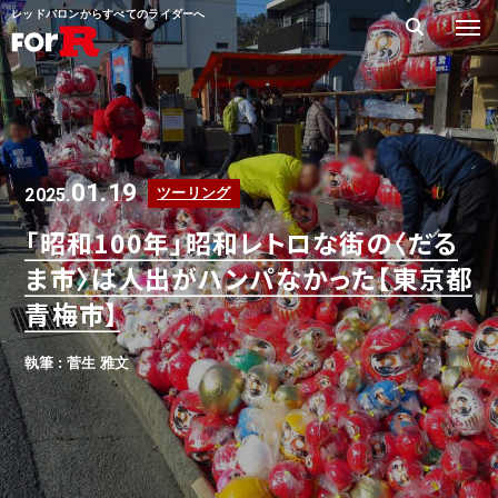
レッドバロンからすべてのライダーへ
01.19
2025.
ツーリング
「昭和100年」昭和レトロな街の〈だる
ま市〉は人出がハンパなかった【東京都
青梅市】
執筆 : 菅生 雅文