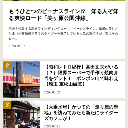
もうひとつのビーナスライン!? 知る人ぞ知
る爽快ロード「美ヶ原公園沖線」
信州を代表する高原ワインディングロード、ビーナスライン。風景の美しさ
と走りの爽快感で多くのライダーを魅了している人気の道ですが、実はその
ビー...
2023.06.17
【昭和レトロ紀行】高田文夫がいる
（？）限界スーパーで手作り焼肉弁
当をゲット！ ポンポン山で味わえ
【埼玉 東松山編⑥】
2026.08.02
【大垂水峠】かつての「走り屋の聖
地」を訪ねてみたら新たにライダー
ズカフェが！
2023.07.23