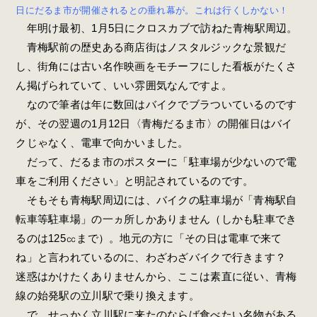
日にだるま市が開催されるとの垂れ幕が。これは行くしかない！
年明け最初、1月5日にクロスカブで訪ねた青梅駅周辺。
青梅駅前の歴史ある商店街はノスタルジックな景観だ
し、街角には古い名作映画をモチーフにした看板がたくさ
ん掲げられていて、いい雰囲気なんですよ。
なので筆者は年に数回はバイクでブラついているのです
が、その翌週の1月12日〈青梅だるま市〉の開催日はバイ
クじゃなく、電車で向かいました。
だって、だるま市のポスターに「駐車場が少ないので電
車をご利用ください」と明記されているのです。
そもそも青梅駅周辺には、バイクの駐車場が「青梅駅自
転車等駐車場」の一ヵ所しかありません（しかも駐車でき
るのは125㏄まで）。地元の方に「その日は電車で来て
ね」と言われているのに、わざわざバイクで行きます？
迷惑はかけたくありませんから、ここは素直に従い、青梅
線の始発駅の立川駅で乗り換えます。
で、せっかく立川駅に来たのならば食べたい名物がある