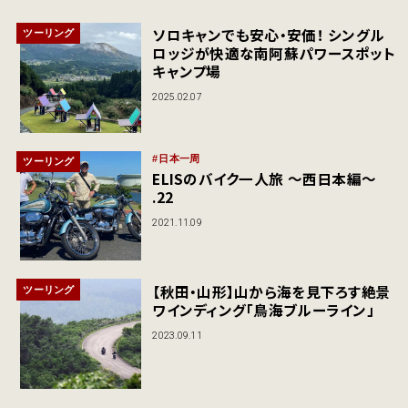
ソロキャンでも安心・安価！ シングル
ツーリング
ロッジが快適な南阿蘇パワースポット
キャンプ場
2025.02.07
日本一周
ツーリング
ELISのバイク一人旅 〜西日本編〜
.22
2021.11.09
【秋田・山形】山から海を見下ろす絶景
ツーリング
ワインディング「鳥海ブルーライン」
2023.09.11