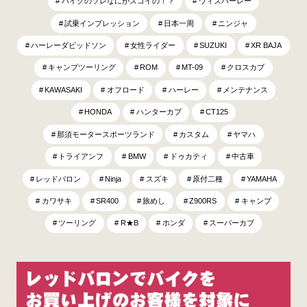
バイクのソレなにがスゴイの！？
ウィズハーレー
試乗インプレッション
日本一周
ニンジャ
ハーレーダビッドソン
女性ライダー
SUZUKI
XR BAJA
キャンプツーリング
ROM
MT-09
クロスカブ
KAWASAKI
オフロード
ハーレー
メンテナンス
HONDA
ハンターカブ
CT125
那須モータースポーツランド
カスタム
ヤマハ
トライアンフ
BMW
ドゥカティ
中古車
レッドバロン
Ninja
スズキ
原付二種
YAMAHA
カワサキ
SR400
旅めし
Z900RS
キャンプ
ツーリング
R★B
ホンダ
スーパーカブ