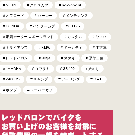
MT-09
クロスカブ
KAWASAKI
オフロード
ハーレー
メンテナンス
HONDA
ハンターカブ
CT125
那須モータースポーツランド
カスタム
ヤマハ
トライアンフ
BMW
ドゥカティ
中古車
レッドバロン
Ninja
スズキ
原付二種
YAMAHA
カワサキ
SR400
旅めし
Z900RS
キャンプ
ツーリング
R★B
ホンダ
スーパーカブ