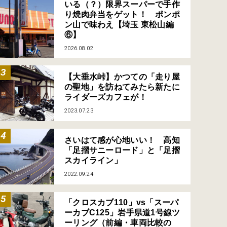
いる（？）限界スーパーで手作
り焼肉弁当をゲット！ ポンポ
ン山で味わえ【埼玉 東松山編
⑥】
2026.08.02
【大垂水峠】かつての「走り屋
の聖地」を訪ねてみたら新たに
ライダーズカフェが！
2023.07.23
さいはて感が心地いい！ 高知
「足摺サニーロード」と「足摺
スカイライン」
2022.09.24
「クロスカブ110」vs「スーパ
ーカブC125」岩手県道1号線ツ
ーリング（前編・車両比較の