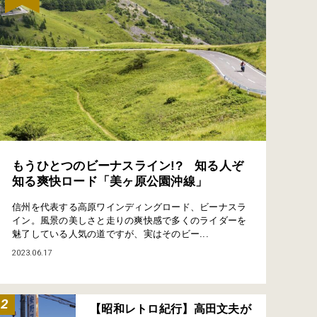
もうひとつのビーナスライン!? 知る人ぞ
知る爽快ロード「美ヶ原公園沖線」
信州を代表する高原ワインディングロード、ビーナスラ
イン。風景の美しさと走りの爽快感で多くのライダーを
魅了している人気の道ですが、実はそのビー...
2023.06.17
【昭和レトロ紀行】高田文夫が