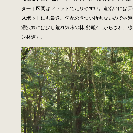
ダート区間はフラットで走りやすい。道沿いには天
スポットにも最適。勾配のきつい所もないので林道
滑沢線には少し荒れ気味の林道涸沢（からさわ）線
ン林道）。