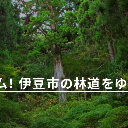
！ 伊豆市の林道をゆく