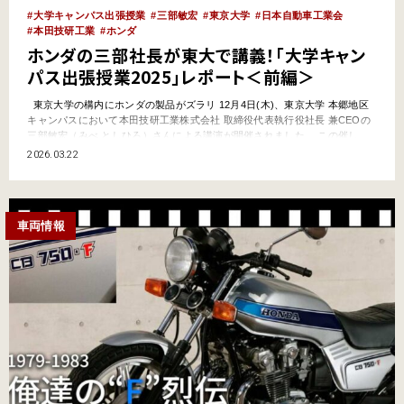
大学キャンパス出張授業
三部敏宏
東京大学
日本自動車工業会
本田技研工業
ホンダ
ホンダの三部社長が東大で講義！「大学キャン
パス出張授業2025」レポート＜前編＞
東京大学の構内にホンダの製品がズラリ 12月4日(木)、東京大学 本郷地区
キャンパスにおいて本田技研工業株式会社 取締役代表執行役社長 兼CEOの
三部敏宏（みべ としひろ）さんによる講演が開催されました。 この催し
は、一般社団法人日本自動車工業会（通称、自工会）に加盟するメーカー各
2026.03.22
社の経営トップが自ら講師となって、大学生・院生らに向けてものづくりの
魅力や業界の今後について直…
車両情報