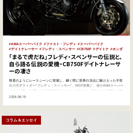
AMAスーパーバイク
ファスト・フレディ
スーパーバイク
デイトナレーサー
フレディ・スペンサー
CB750F
デイトナ
ホンダ
「まるで虎だね」フレディ・スペンサーの伝説と、
自ら語る伝説の愛機・CB750Fデイトナレーサ
ーの凄さ
彗星のようにレースシーンに登場し、瞬く間に世界の頂点に駆け上った不世
出の天才ライダー“フレディ・スペンサー”。WGP前夜に、彼がAMAスーパー
バイクで駆った(勝った)CB750Fデイトナレーサーは、CBファンの憧れに留
まらず、空冷4発カスタムを牽引した偉大な存在でもある。あらためて、伝
2026.06.19
説を振り返る。 ●文:伊藤康司●写真:minami/編集部/YM archives スペンサー
の世界GPでの大…
コラム＆エッセイ