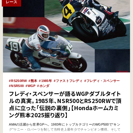
レース
RS250RW
熊本
1985年
ファストフレディ
フレディ・スペンサー
NSR500
WGP
ホンダ
フレディ・スペンサーが語るWGPダブルタイト
ルの真実。1985年、NSR500とRS250RWで頂
点に立った「伝説の裏側」【Hondaホームカミ
ング熊本2025振り返り】
AMAの活躍から世界GPへ。1983年にトップカテゴリーのWGP500で“キン
グ”ケニー・ロバーツを制して当時史上最年少でチャンピオン獲得。そして