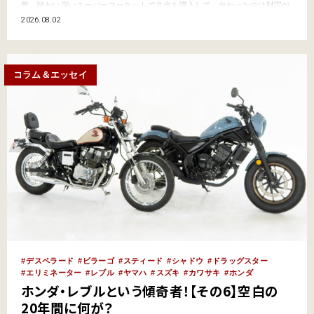
盤。味わい深いスーパーマーケットで弁当を購入して、向かったのは財宝が
眠る不思議な山!? さてどうなる？ これまでの記事はコチラ【昭和レトロ紀
2026.08.02
行】庶民的な町の食堂なのに上品、「霞が関」でフワプリな絶品中華を味わ
う！【埼玉 東松山編 ①】漢方コーラと醤油ソフトで…
コラム＆エッセイ
デスペラード
ビラーゴ
スティード
シャドウ
ドラッグスター
エリミネーター
レブル
ヤマハ
スズキ
カワサキ
ホンダ
ホンダ・レブルという傾奇者！【その6】空白の
20年間に何が？