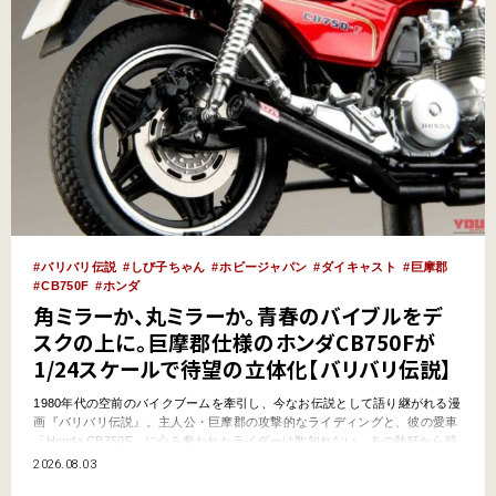
バリバリ伝説
しび子ちゃん
ホビージャパン
ダイキャスト
巨摩郡
CB750F
ホンダ
角ミラーか、丸ミラーか。青春のバイブルをデ
スクの上に。巨摩郡仕様のホンダCB750Fが
1/24スケールで待望の立体化【バリバリ伝説】
1980年代の空前のバイクブームを牽引し、今なお伝説として語り継がれる漫
画『バリバリ伝説』。主人公・巨摩郡の攻撃的なライディングと、彼の愛車
「Honda CB750F」に心を奪われたライダーは数知れない。あの熱狂から時
を経た今、模型メーカーのホビージャパンが、巨摩郡仕様のCB750Fを1/24
2026.08.03
スケールのダイキャスト完成品として蘇らせた。単なるおもちゃの枠を超