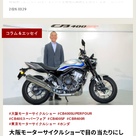
部敏宏（みべ としひろ）さんによる講演の模様をお伝えします。 エンジニ
ア視点で語られる「ホンダとはこういう会社」 ホンダはどんな会社なので
2026.03.29
しょうか。エンジニア出身である三部さんが将来ある若者に語りました。
「本田宗一郎さんから…
コラム＆エッセイ
大阪モーターサイクルショー
CB400SUPERFOUR
CB400スーパーフォア
CB400SF
CBR400R
東京モーターサイクルショー
ホンダ
大阪モーターサイクルショーで目の当たりにし