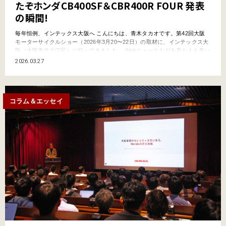
たぞホンダCB400SF＆CBR400R FOUR 発表
の瞬間!
毎年恒例、インテックス大阪へ こんにちは、青木タカオです。第42回大阪
モーターサイクルショー（2026年3月20〜22日）の取材に、インテックス大
阪（大阪市住之江区）に行ってきました。 Webニュースなどを見た人も多い
かと思います。ボクも記事を書きました。かねてから噂されていたホンダ
2026.03.27
CB400スーパーフォア（※参考出品）が華々しく登場し、来場者を沸かせて
おりました。 ※正式には『CB4…
コラム＆エッセイ