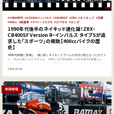
19990年代
GSX400インパルス
CB400SF
ZRX
ネイキッド
旧車
400㏄
絶版車
ヤマハ
スズキ
カワサキ
ホンダ
1990年代後半のネイキッド進化論！ZRX・
CB400SF Version R・インパルス タイプSが追
求した「スポーツ」の極致【400ccバイクの歴
史】
’80年代終盤に登場し、後に続くネイキッドブームの火付け役となったゼファ
ー。生みの親たるカワサキは、’94年にZZ-R400譲りの水冷直4を搭載した
ZRXを開発した。負けじとスズキも対抗馬たるバンディットをフルモデルチ
ェンジ。さらにホンダはCB、ヤマハはXJRにビキニカウル仕様を追加し、こ
2026.05.04
こにネイキッドブーム第2世代が出揃うことになる。 ●文:ヤングマシン編集
部(宮田健一) ●写真:真弓悟史 …
車両情報