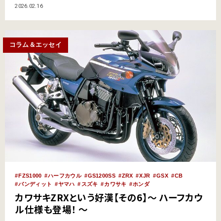
ます。 なかでも国内最大級と言われているのが、1990年代から始まった
2026.02.16
『YOKOHAMA HOT ROD CUSTOM SHOW（ヨコハマ ホットロッドカスタ
ムショー）』です。 主催するの…
コラム＆エッセイ
FZS1000
ハーフカウル
GS1200SS
ZRX
XJR
GSX
CB
バンディット
ヤマハ
スズキ
カワサキ
ホンダ
カワサキZRXという好漢【その6】～ ハーフカウ
ル仕様も登場！ ～