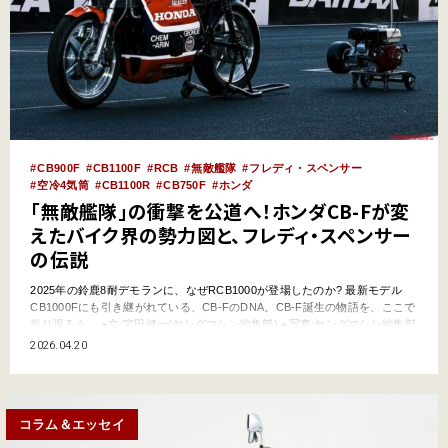
CB900F
CB1100F
RCB
無敵艦隊
フレディ・スペンサー
空冷4気筒
CB1100R
CB750F
ホンダ
「無敵艦隊」の衝撃を公道へ！ホンダCB-Fが変
えたバイク界の勢力図と、フレディ・スペンサー
の伝説
2025年の鈴鹿8耐デモランに、なぜRCB1000が登場したのか? 最新モデル
CB1000Fにも引き継がれている、CB-FのDNA。CB-F誕生の物語を、ここで
振り返ろう。 ●文:宮田健一(ヤングマシン編集部) ●写真:ヤングマシン編集部
ホンダの市場奪還を使命に1978年暮、デビューしたCB-F 1969年に発売され
2026.04.20
た「ドリームCB 750Four(K0)」は、当時革新的な4気筒エンジンに…
コラム＆エッセイ