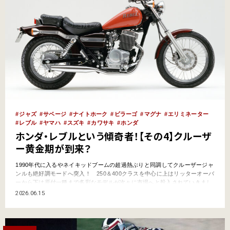
ジャズ
サベージ
ナイトホーク
ビラーゴ
マグナ
エリミネーター
レブル
ヤマハ
スズキ
カワサキ
ホンダ
ホンダ・レブルという傾奇者！【その4】クルーザ
ー黄金期が到来？
1990年代に入るやネイキッドブームの超過熱ぶりと同調してクルーザージャ
ンルも絶好調モードへ突入！ 250＆400クラスを中心に上はリッターオーバ
ーから下は原付一種まで多彩なモデルが次々に市場へと投入されていきまし
た。2ストと覇権を争った4ストVツイン搭載車まで登場し……!? 今思い返
2026.06.15
せば夢のような日々を振り返ってみましょう！ ホンダ・レブルという傾
奇者！【そ…