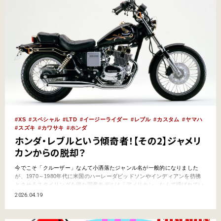
XS
スペシャル
LTD
イージーライダー
レブル
カスタム
ヤマハ
スズキ
カワサキ
ホンダ
ホンダ・レブルという傾奇者！【その2】ジャメリ
カンからの脱却？
今でこそ「クルーザー」なんて小洒落たジャンル名が一般的になりました
が、1970～1980年代に米国のハーレーダビッドソンやインディアンを彷彿
とさせるスタイリングを得た国産モデルは「アメリカン」なんて呼ばれてい
たもの。そこへさらに少しばかりの揶揄を込めてジャパンのアメリカン
2026.04.19
→「ジャメリカン」という言葉まで生まれて……!? ホンダ・レブルという
傾奇者！【その1】は…