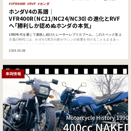
VFR400R
RVF
ホンダ
ホンダV4の系譜｜
VFR400R（NC21/NC24/NC30）の進化とRVF
へ「勝利しか認めぬホンダの本気」
1980年代を通じて過熱し続けたレーサーレプリカブーム。このスペック至上
主義の時代には、わずか1馬力の差がマシンの命運を分けることもままあっ
た。今回はワークス直系のV4レーサーレプリカ、ホンダVFR400Rを取り上
げる。 ●文:ヤングマシン編集部 勝利しか認めぬホンダの本気。ワークス直
2026.05.08
系、Force V4。 世界初の水冷Ｖ型4気筒を搭載したマシンは、1982年に登場
したホンダVF750マグナ…
車両情報