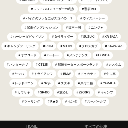
レッドバロンユーザーの利点
那須MSL
バイクのソレなにがスゴイの！？
ウィズハーレー
試乗インプレッション
日本一周
ニンジャ
ハーレーダビッドソン
女性ライダー
SUZUKI
XR BAJA
キャンプツーリング
ROM
MT-09
クロスカブ
KAWASAKI
オフロード
ハーレー
メンテナンス
HONDA
ハンターカブ
CT125
那須モータースポーツランド
カスタム
ヤマハ
トライアンフ
BMW
ドゥカティ
中古車
レッドバロン
Ninja
スズキ
原付二種
YAMAHA
カワサキ
SR400
旅めし
Z900RS
キャンプ
ツーリング
R★B
ホンダ
スーパーカブ
HOME
すべての記事