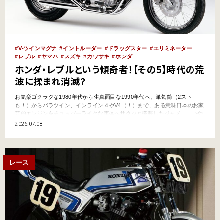
V-ツインマグナ
イントルーダー
ドラッグスター
エリミネーター
レブル
ヤマハ
スズキ
カワサキ
ホンダ
ホンダ・レブルという傾奇者！【その5】時代の荒
波に揉まれ消滅？
お気楽ゴクラクな1980年代から生真面目な1990年代へ。単気筒（2スト
も！）からパラツイン、インライン４やV4（！）まで、ある意味日本のお家
芸的エンジンをチョッパーライクな車体へサクッと搭載したジャメ……いや
アメリカンバイクは市場が成熟するに従い、より本物志向へとシフト。「V
2026.07.08
ツインにあらずんば～」な同調圧力の前に「レブル」は風前の灯火!? ホン
ダ・レブルという傾奇者！【その…
レース