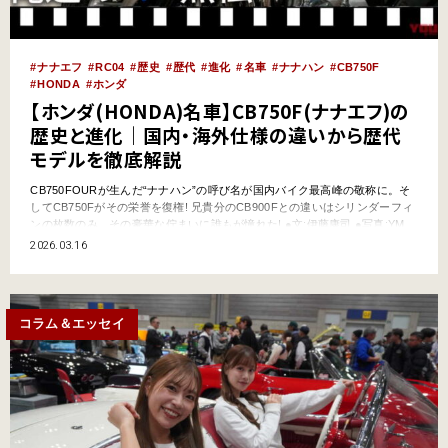
ナナエフ
RC04
歴史
歴代
進化
名車
ナナハン
CB750F
HONDA
ホンダ
【ホンダ(HONDA)名車】CB750F(ナナエフ)の
歴史と進化｜国内・海外仕様の違いから歴代
モデルを徹底解説
CB750FOURが生んだ“ナナハン”の呼び名が国内バイク最高峰の敬称に。そ
してCB750Fがその栄誉を復権! 兄貴分のCB900Fとの違いはシリンダーフィ
ンの枚数のみ。その豪華な佇まいに誰もが憧れた! ●文:伊藤康司 ●写真:YM
Archives ナナハン復権の号砲! CB750Fは、わずか4年で劇的進化 CB900Fと
2026.03.16
同時進行で開発された750F。ところが1979年早々から欧州で900…
コラム＆エッセイ