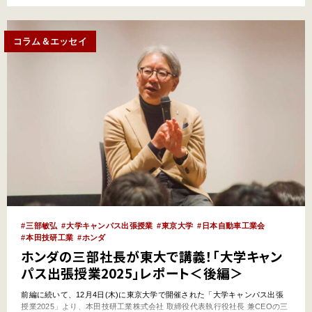
知っておこう。 給油はどうやるの？ どこから入れる…
コラム＆エッセイ
三部敏弘
大学キャンパス出張授業
東京大学
日本自動車工業会
本田技研工業
ホンダ
ホンダの三部社長が東大で講義！「大学キャン
パス出張授業2025」レポート＜後編＞
前編に続いて、12月4日(木)に東京大学で開催された「大学キャンパス出張
授業2025」より、本田技研工業株式会社 取締役代表執行役社長 兼CEOの三