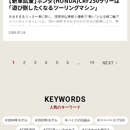
【新車試乗】ホンダ(HONDA)CRF250ラリーは
「遊び倒したくなるツーリングマシン」
大きすぎるリッター車に対し、現実的な車格と価格で“救い”となる軽二輪ア
ドベンチャー＆トレール。’25〜’26年モデルでのカワサキの攻勢により、勢
力図に異変が生じ注目度が再び高まっている。エントリーからベテランのダ
ウンサイジングまで、等身大で楽しめるこのクラスの代表車種を、岡崎静夏
2026.01.26
さんが徹底インプレッション。ユーザー目線でその実力を吟味する。今回は
ホンダCRF250ラリーに試乗！ ●まとめ:ヤング…
1
2
3
4
5
6
…
19
NEXT
KEYWORDS
人気のキーワード
2024年モデル
2023年モデル
バイクの仕組み
スーパーカブ110
CRF250L
CT125ハンターカブ
ビギナーお役立ち