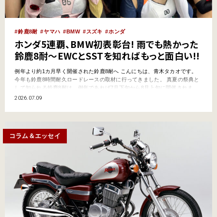
鈴鹿8耐
ヤマハ
BMW
スズキ
ホンダ
ホンダ5連覇、BMW初表彰台! 雨でも熱かった
鈴鹿8耐〜EWCとSSTを知ればもっと面白い!!
例年より約1カ月早く開催された鈴鹿8耐へ こんにちは、青木タカオです。
今年も鈴鹿8時間耐久ロードレースの取材に行ってきました。 真夏の祭典と
して知られる鈴鹿8耐は、例年であれば7月下旬から8月上旬に開催されま
す。しかし今年は7月3日（金）〜7月5日（日）と、およそ1カ月早い日程で
2026.07.09
実施されました。 3日間の来場者数は延べ5万9000人。前年より2500人少な
い数字となりました。夏休み前の開…
コラム＆エッセイ