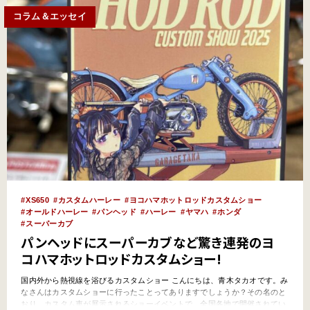
コラム＆エッセイ
XS650
カスタムハーレー
ヨコハマホットロッドカスタムショー
オールドハーレー
パンヘッド
ハーレー
ヤマハ
ホンダ
スーパーカブ
パンヘッドにスーパーカブなど驚き連発のヨ
コハマホットロッドカスタムショー!
国内外から熱視線を浴びるカスタムショー こんにちは、青木タカオです。み
なさんはカスタムショーに行ったことってありますでしょうか？その名のと
おり、カスタム車が展示されるショーイベントで、全国各地で開催されてい