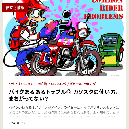
役立ち情報
ガソリンスタンド
給油
XL250Rパリダカール
ホンダ
バイクあるあるトラブル⑫ ガソスタの使い方、
まちがってない？
バイクの動力源はガソリンがメイン。ライダーにとってガソリンスタンドは
おなじみの施設だ。が、給油作業には意外な盲点もある。よく知らないビギ
ナーは予習を、よく知ってるベテランはおさらいをしておこう。 大好きなバ
イク、知ってるつもり、乗れてるつもりでも、ミスやトラブルはつきもの
2026.04.03
だ。ライダーがやらかしがちな「バイクあるあるトラブル」と、その対策を