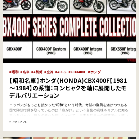
昭和
名車
4気筒
空冷
400㏄
CBX400F
ホンダ
【昭和名車】ホンダ(HONDA)CBX400F【1981
～1984】の系譜：ヨンヒャクを軸に展開したモ
デルバリエーション
ニッポンがもっとも熱かった“昭和”という時代。奇跡の復興を遂げつつある
国で陣頭指揮を取っていたのは「命がけ」という言葉の意味をリアルに知る
男たちだった。彼らの新たな戦いはやがて、日本を世界一の産業国へと導い
ていく。その熱き魂が生み出した名機たちに、いま一度触れてみよう。この
2026.02.20
記事ではホンダCBX400Fとその後継車について解説する。 ●文:ヤングマシ
ン編集部(中村友彦) ●写真:山内潤也／YM A…