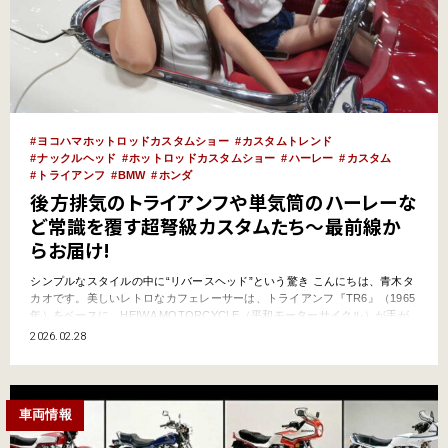
ヨコハマホットロッドカスタムショー
カスタムトレンド
ナックルヘッド
ホットロッドカスタムショー
ハーレー
カスタム
トライアンフ
BMW
ホンダ
後方排気のトライアンフや単気筒のハーレーな
ど常識を覆す超弩級カスタムたち〜最前線か
らお届け!
シンプルなスタイルの中に“リバースヘッド”という驚き こんにちは、青木タ
カオです。美しいレトロなカフェレーサーは、トライアンフ『TR6』（1965
年）をベースに、HEIWA MOTORCYCLE（平和モーターサイクル）が手が
けたカスタム『WILD PIGEON』です。 日本最大級のカスタムイベント
2026.02.28
『YOKOHAMA HOT ROD CUSTOM SHOW（ヨコハマ ホットロッドカスタ
ムショ…
車両情報