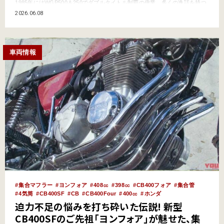
1985年にはWGP500＆250でダブルタイトル制覇の偉業。多くの逸話を持つ
フレディ・スペンサーが、Hondaホームカミング熊本2025語った自身の挑戦
2026.06.08
を、改めてご紹介。 ●文:伊藤康司 ●写真:minami/編集部/YM archives 苦し
ん…
車両情報
集合マフラー
ヨンフォア
408㏄
398㏄
CB400フォア
集合管
4気筒
CB400SF
CB
CB400Four
400㏄
ホンダ
迫力不足の悩みを打ち砕いた伝説! 新型
CB400SFのご先祖「ヨンフォア」が魅せた、集