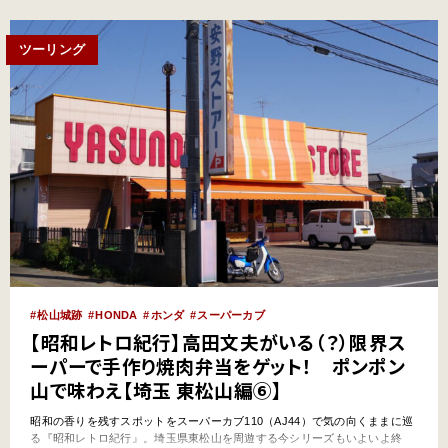
え、大人の書斎にふさわしい重厚感と精巧さ…
ツーリング
松山城跡
HONDA
ホンダ
スーパーカブ
【昭和レトロ紀行】高田文夫がいる（？）限界ス
ーパーで手作り焼肉弁当をゲット！ ポンポン
山で味わえ【埼玉 東松山編⑥】
昭和の香りを残すスポットをスーパーカブ110（AJ44）で気の向くままに巡
る『昭和レトロ紀行』。埼玉県東松山を周遊する今シリーズもいよいよ終