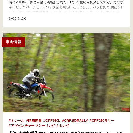
時は2001年、夢と希望に満ちあふれた（!?）21世紀が到来してすぐ、カワサ
キはビッグバイク版「ZRX」を全面刷新いたしました。パッと見の印象だけ
だと「エンジン排気量をチョイと拡大しただけでしょ？」と侮っていた筆
者。その内容を知るほどに震えが止まらなくなるほどの衝撃を受け……
2026.01.26
(^^ゞ。「ZRX1200R／ZRX1200S」堂々の降臨ッ！ カワサキZRXという
好…
車両情報
トレール
岡崎静夏
CRF250L
CRF250RALLY
CRF250ラリー
アドベンチャー
ツーリング
ホンダ