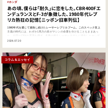
ホンダ
あの頃、僕らは「耐久」に恋をした。CBR400Fエ
ンデュランスとF-3が象徴した、1980年代レプ
リカ熱狂の記憶【ニッポン旧車列伝】
1980年代を通じて過熱し続けたレーサーレプリカブーム。このスペック至上
主義の時代には、わずか1馬力の差がマシンの命運を分けることもままあっ
た。今回はCBXの系譜を継ぎ、多数の耐久レーサーモデルに派生したホンダ
CBR400Fを取り上げる ●文:ヤングマシン編集部 ホンダの“R”だ! 可変バルブ
2026.07.20
だ‼ 1980年代に入ると、市販車400ccをベースにしたTT-F3やSS400とい
っ…
コラム＆エッセイ