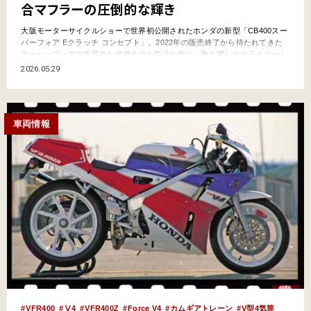
合マフラーの圧倒的な輝き
大阪モーターサイクルショーで世界初公開されたホンダの新型「CB400スー
パーフォア Eクラッチ コンセプト」。2022年の販売終了から待たれてきた
スーパーフォアの実質的な後継モデル復活の報に、胸を躍らせたライダーも
多いはずだ。この歴史的な発表を祝して、あえて時計の針を戻したい。日本
2026.05.29
の400cc直4ネイキッドの原点であり、今なお語り継がれる伝説「DREAM
CB400FOUR（通称ヨンフォア）」の魅…
車両情報
VFR400
Ⅴ4
VFR400Z
Force V4
カムギアトレーン
V型4気筒