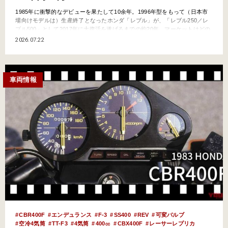
1985年に衝撃的なデビューを果たして10余年。1996年型をもって（日本市
場向けモデルは）生産終了となったホンダ「レブル」が、「レブル250／レ
ブル500」として2017年に大復活を遂げるまでの約20年、マーケットはどの
ような変化を遂げたのか!? あれほど繁栄を誇った250＆400クルーザージャ
2026.07.22
ンルが壊滅していた時期もあったのですよ！ ホンダ・レブルという傾…
車両情報
CBR400F
エンデュランス
F-3
SS400
REV
可変バルブ
空冷4気筒
TT-F3
4気筒
400㏄
CBX400F
レーサーレプリカ