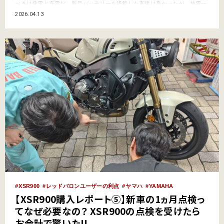
べきは発電と充電だ。新品バッテリーを搭載した直後は良かったが、放電一
方でやがてバッテリー上がり…というのでは安心して走行できない。発電電
2026.04.13
圧と充電電流の2方向から電気の元気を確認しよう。 ●文/写真:モトメカニッ
ク編集部 ●外部リンク:丸中洋行(BSバッテリー) …
XSR900
レッドバロンユーザーの利点
ヤマハ
YAMAHA
【XSR900購入レポート⑤】新車の1ヵ月点検っ
てなぜ必要なの？ XSR900の点検を受けたら
お会計で驚いた!!