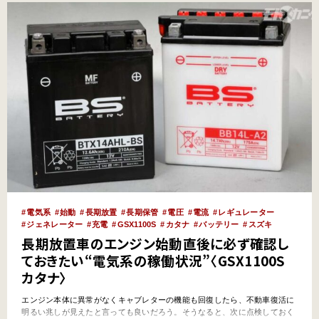
電気系
始動
長期放置
長期保管
電圧
電流
レギュレーター
ジェネレーター
充電
GSX1100S
カタナ
バッテリー
スズキ
長期放置車のエンジン始動直後に必ず確認し
ておきたい“電気系の稼働状況”〈GSX1100S
カタナ〉
エンジン本体に異常がなくキャブレターの機能も回復したら、不動車復活に
明るい兆しが見えたと言っても良いだろう。そうなると、次に点検しておく