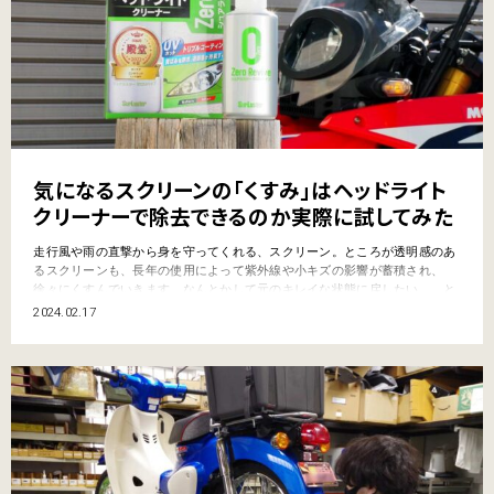
気になるスクリーンの「くすみ」はヘッドライト
クリーナーで除去できるのか実際に試してみた
走行風や雨の直撃から身を守ってくれる、スクリーン。ところが透明感のあ
るスクリーンも、長年の使用によって紫外線や小キズの影響が蓄積され、
徐々にくすんでいきます。なんとかして元のキレイな状態に戻したい……と
思案していたところ、「これは!?」と思える製品を発見してしまいました。
2024.02.17
それがシュアラスター「ゼロリバイブ」です。 ヘッドライトクリーナーなの
だが シュアラスターの「ゼロリバイブ」は、自動車…