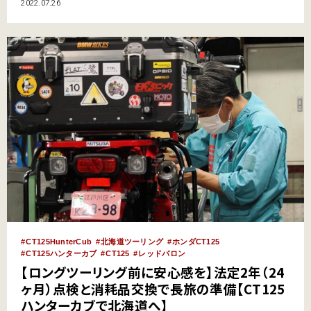
を受けてヒビが広がってしまうこともある。なるべく早く補修を行いパーツ
2022.07.26
の寿命を延ばすために、本記事ではバイクメンテナンス系YouTuberのDIY道
楽テツ氏がバイク屋さんに教わったという「安く簡単に…
CT125HunterCub
北海道ツーリング
ホンダCT125
CT125ハンターカブ
CT125
レッドバロン
【ロングツーリング前に安心感を】法定2年（24
ヶ月）点検と消耗品交換で長旅の準備【CT125
ハンターカブで北海道へ】