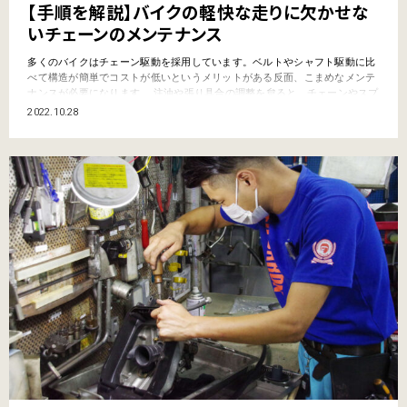
【手順を解説】バイクの軽快な走りに欠かせな
いチェーンのメンテナンス
多くのバイクはチェーン駆動を採用しています。ベルトやシャフト駆動に比
べて構造が簡単でコストが低いというメリットがある反面、こまめなメンテ
ナンスが必要になります。 注油や張り具合の調整を怠ると、チェーンやスプ
ロケットの磨耗が進んで交換サイクルが短くなるので、整備費用がかさんで
2022.10.28
しまいます。また、油分が不足するとフリクションが増大し、スムーズな走
りが損なわれてしまいます。 だからこそ、定期的なメ…