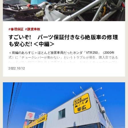
修理保証
譲渡車検
すごいぞ！ パーツ保証付きなら絶版車の修理
も安心だ！＜中編＞
＜前編のあらすじ＞ほとんど放置車両だったホンダ「VTR250」（2000年
式）に「チョークレバーが動かない」というトラブルが発生。購入店である
レッドバロン狛江に持ち込んで見てもらったら、おそらくチョークケーブル
がキャブレターにねじ込まれる部分のチョークバルブ（スターターバルブ）
2022.10.12
内部がサビているのだろうという見立て。修理に必要なパーツの在庫を確認
するも、チョークケーブルはとっくに廃番に。がび～ん！ …