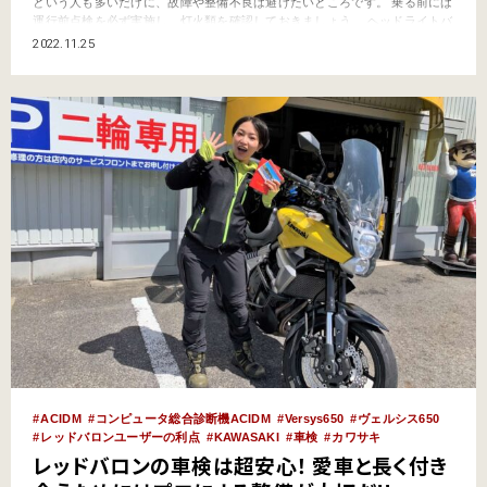
という人も多いだけに、故障や整備不良は避けたいところです。 乗る前には
運行前点検を必ず実施し、灯火類を確認しておきましょう。 ヘッドライトバ
ルブは走行距離が伸びてくると、やがてフィラメントが切れて点かなくなり
2022.11.25
ます。 ロービームのみが切れた場合、ハイビームにして応急的に走ることは
できますが、対向車や前走車の迷惑になり、…
ACIDM
コンピュータ総合診断機ACIDM
Versys650
ヴェルシス650
レッドバロンユーザーの利点
KAWASAKI
車検
カワサキ
レッドバロンの車検は超安心！ 愛車と長く付き