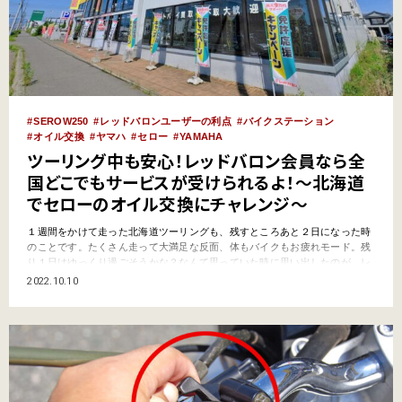
SEROW250
レッドバロンユーザーの利点
バイクステーション
オイル交換
ヤマハ
セロー
YAMAHA
ツーリング中も安心！レッドバロン会員なら全
国どこでもサービスが受けられるよ！～北海道
でセローのオイル交換にチャレンジ～
１週間をかけて走った北海道ツーリングも、残すところあと２日になった時
のことです。たくさん走って大満足な反面、体もバイクもお疲れモード。残
り１日はゆっくり過ごそうかな？なんて思っていた時に思い出したのが、レ
ッドバロンの存在です。「そうだ、いいこと思いついた！明日は船に乗るだ
2022.10.10
けだし、余ってる時間でオイル交換をしに行こうか！」筆者の夫が所有する
セローは、レッドバロンにて購入した車両。北海道ツーリングが終…