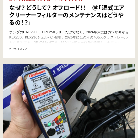
なぜ？ どうして？ オフロード！！ ⑩「湿式エア
クリーナーフィルターのメンテナンスはどうや
るの！？」
ホンダのCRF250L、CRF250ラリーだけでなく、2024年末にはカワサキから
KLX230、KLX230シェルパが登場。2025年には久々の400ccクラストレール
となるスズキ・DR-Z4SやKTM・390エンデューロRが登場し、ヤマハも
2026年1月から久々のトレールモデルとなるWR125Rを発売！！こんな感じ
2025.03.22
で近年にわかに盛り上がりつつあるのがオフロードバイクというジャンル
だ。ただこのオフ…