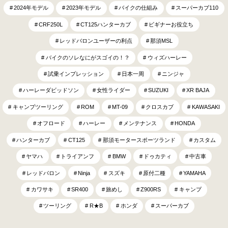
2024年モデル
2023年モデル
バイクの仕組み
スーパーカブ110
CRF250L
CT125ハンターカブ
ビギナーお役立ち
レッドバロンユーザーの利点
那須MSL
バイクのソレなにがスゴイの！？
ウィズハーレー
試乗インプレッション
日本一周
ニンジャ
ハーレーダビッドソン
女性ライダー
SUZUKI
XR BAJA
キャンプツーリング
ROM
MT-09
クロスカブ
KAWASAKI
オフロード
ハーレー
メンテナンス
HONDA
ハンターカブ
CT125
那須モータースポーツランド
カスタム
ヤマハ
トライアンフ
BMW
ドゥカティ
中古車
レッドバロン
Ninja
スズキ
原付二種
YAMAHA
カワサキ
SR400
旅めし
Z900RS
キャンプ
ツーリング
R★B
ホンダ
スーパーカブ