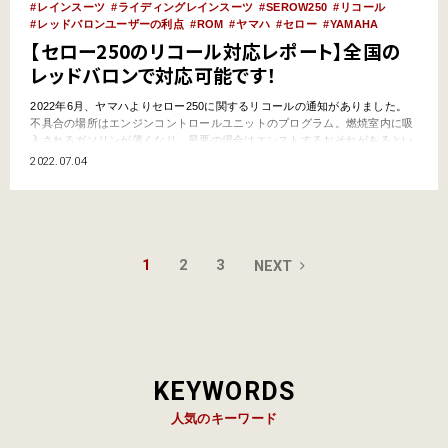
レインスーツ
ライディングレインスーツ
SEROW250
リコール
レッドバロンユーザーの利点
ROM
ヤマハ
セロー
YAMAHA
【セロー250のリコール対応レポート】全国の
レッドバロンで対応可能です！
2022年6月、ヤマハよりセロー250に関するリコールの通知がありました。
不具合の場所はエンジンコントロールユニットのプログラム。燃焼室内に吸
入されるガソリンが薄くなり、最悪の場合はエンストするおそれがあるとい
う内容です。平成30年8月～令和2年7月の間に製造されたセローとトリッカ
2022.07.04
ー1万5000台が対象で、2年前に購入した我が家のセローも対象。今回の記事
ではレッドバロンでリコール対応をしてもらう際…
1
2
3
NEXT
KEYWORDS
人気のキーワード