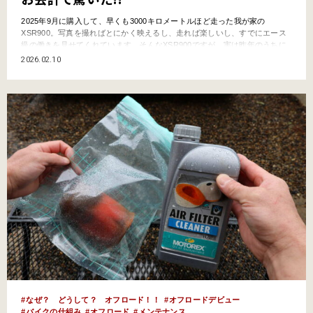
2025年9月に購入して、早くも3000キロメートルほど走った我が家の
XSR900。写真を撮ればとにかく映えるし、走れば楽しいし、すでにエース
級の働きを見せてくれています。そんなXSR900ですが、実は昨年のうちに
レッドバロンで「1ヵ月点検（初回点検）」を受けてきました。…でも、不
2026.02.10
思議ですよね。ピカピカの新車なのに、一体どうしてこんなにも早いタイミ
ングで点検が必要なのでしょうか？ということで、1ヵ…
なぜ？ どうして？ オフロード！！
オフロードデビュー
バイクの仕組み
オフロード
メンテナンス