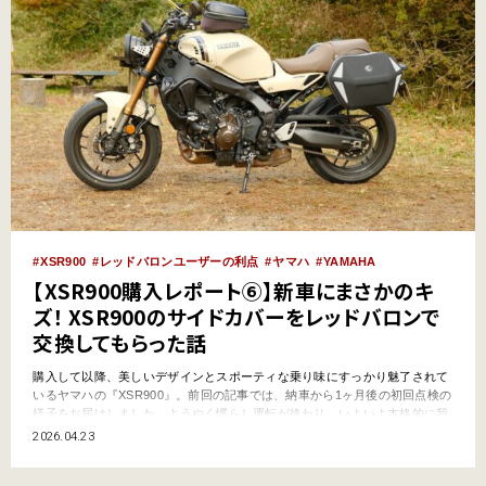
XSR900
レッドバロンユーザーの利点
ヤマハ
YAMAHA
【XSR900購入レポート⑥】新車にまさかのキ
ズ！ XSR900のサイドカバーをレッドバロンで
交換してもらった話
購入して以降、美しいデザインとスポーティな乗り味にすっかり魅了されて
いるヤマハの『XSR900』。前回の記事では、納車から1ヶ月後の初回点検の
様子をお届けしました。ようやく慣らし運転が終わり、いよいよ本格的に我
が家の愛車の仲間入りを果たしたXSR900。ところが…筆者のうっかりミス
2026.04.23
により、さっそくパーツ交換をする事態となってしまったのです。一体何が
起きたのか、そしてどうやって解決したのか。反省も込…