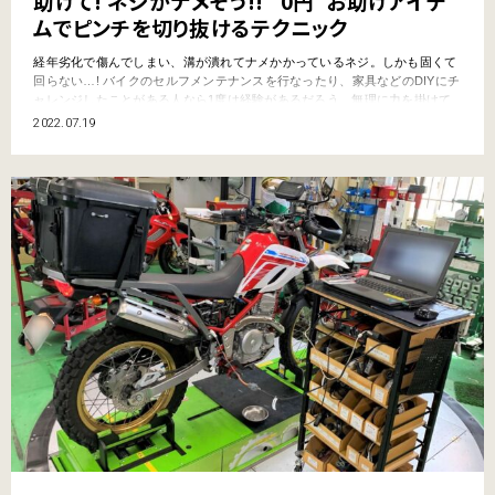
助けて! ネジがナメそう!! “0円”お助けアイテ
ムでピンチを切り抜けるテクニック
経年劣化で傷んでしまい、溝が潰れてナメかかっているネジ。しかも固くて
回らない…! バイクのセルフメンテナンスを行なったり、家具などのDIYにチ
ャレンジしたことがある人なら1度は経験があるだろう。無理に力を掛けて
回すと完全にナメてしまいそうなそんな時のために、廃材を利用した“お婆
2022.07.19
ちゃんの知恵袋的テクニック”をバイクメンテナンス系ユーチューバー・DIY
道楽テツ氏が紹介する。 ●文:ヤングマシン編集部…