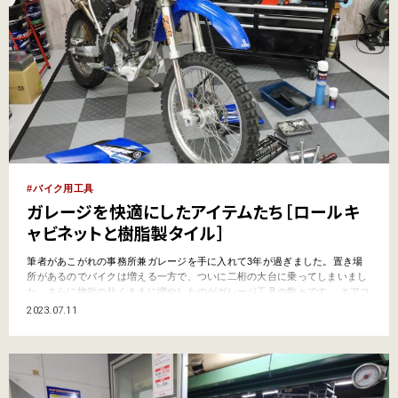
バイク用工具
ガレージを快適にしたアイテムたち［ロールキ
ャビネットと樹脂製タイル］
筆者があこがれの事務所兼ガレージを手に入れて3年が過ぎました。置き場
所があるのでバイクは増える一方で、ついに二桁の大台に乗ってしまいまし
た。さらに物欲の赴くままに増やしたのがガレージ工具の数々です。 エアコ
ンプレッサーや高圧洗浄機、メンテナンススタンドなどは当初から導入済
2023.07.11
み。ハンドツールは昔から所有していましたが、せっかくなのでガレージを
手に入れたタイミングで一新。電動ツールも導入し、作業効率が…