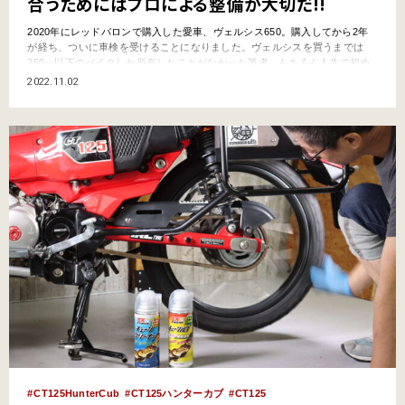
合うためにはプロによる整備が大切だ!!
2020年にレッドバロンで購入した愛車、ヴェルシス650。購入してから2年
が経ち、ついに車検を受けることになりました。ヴェルシスを買うまでは
250㏄以下のバイクしか所有したことがなかった筆者。もちろん人生で初め
ての車検です。お店に頼むべきか、それともユーザー車検にするべきか。そ
2022.11.02
の心はすなわち、「プロの目でチェック」してもらうべきか、それとも「な
るべく安く済ませる」べきか。悩んだ結果、レッドバロンに…
CT125HunterCub
CT125ハンターカブ
CT125