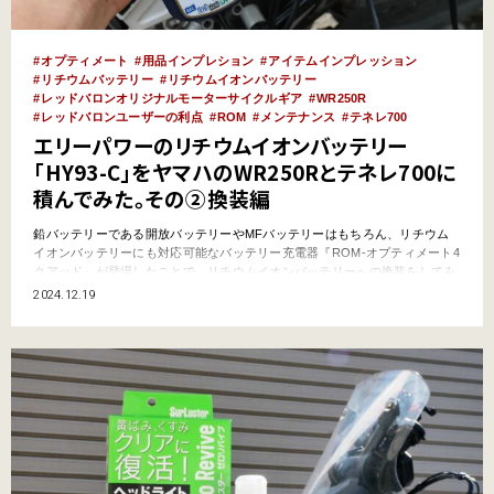
オプティメート
用品インプレション
アイテムインプレッション
リチウムバッテリー
リチウムイオンバッテリー
レッドバロンオリジナルモーターサイクルギア
WR250R
レッドバロンユーザーの利点
ROM
メンテナンス
テネレ700
エリーパワーのリチウムイオンバッテリー
「HY93-C」をヤマハのWR250Rとテネレ700に
積んでみた。その②換装編
鉛バッテリーである開放バッテリーやMFバッテリーはもちろん、リチウム
イオンバッテリーにも対応可能なバッテリー充電器『ROM-オプティメート4
クアッド』が登場したことで、リチウムイオンバッテリーへの換装をしてみ
たくなった筆者。前回の記事では、エリーパワーの「HY93-C」を購入し、
2024.12.19
『ROM-オプティメート4クアッド』での補充電までをお伝えしたが、今回は
いよいよWR250Rとテネレ700へ搭載。エンジ…