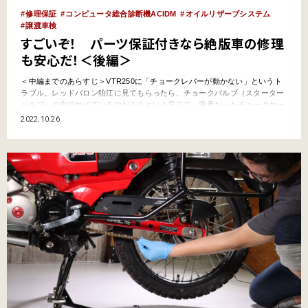
修理保証
コンピュータ総合診断機ACIDM
オイルリザーブシステム
譲渡車検
すごいぞ！ パーツ保証付きなら絶版車の修理
も安心だ！＜後編＞
＜中編までのあらすじ＞VTR250に「チョークレバーが動かない」というト
ラブル。レッドバロン狛江に見てもらったら、チョークバルブ（スターター
バルブ）の中でサビているのだろうという見立て。廃番だったチョークケー
ブルも、レッドバロンのパーツ保証制度のおかげでリパーツ（再生パーツ）
2022.10.26
が手に入って一安心。分解したらやっぱり原因はバルブ内のサビだった。だ
がしかし、ここで問題発生！ バルブ内のプランジャーが固着…