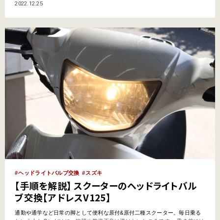
ェーンメンチナンスに最適な、デイトナの「メンテナンスローラースタン
2022.12.25
ド」（税込4,400円）。2本のローラーにタイヤを乗せれば、あとはタイヤを
手で回せるようになる。リアタイヤ、フロントタ…
ヘッドライトバルブ交換
スズキ
【手順を解説】 スクーターのヘッドライトバル
ブ交換【アドレスV125】
通勤や通学など日常の脚として便利な原付&原付二種スクーター。毎日乗る