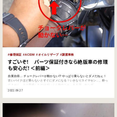
修理保証
ACIDM
オイルリザーブ
譲渡車検
すごいぞ！ パーツ保証付きなら絶版車の修理
も安心だ！＜前編＞
自業自得… チョークレバーが動かない!? やっぱり乗らないとダメだねぇ！
古いバイクほど乗らないとすぐにダメになる！いきなりスイマセン…。酔っ
てません。そう実感したのはずいぶん前のこと。ある日、ホンダ
「VTR250」（2000年式）のエンジンをかけようとしたらチョークレバーが
2022.09.27
動かない。アレ？ 以前は少し動いてたんだけど…。うんうん、ついに全く動
かなくなってしまったんだね… マイガッ！！今どきキャ…