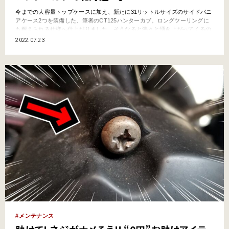
今までの大容量トップケースに加え、新たに31リットルサイズのサイドパニ
アケース2つを装備した、筆者のCT125ハンターカブ。ロングツーリングに
も耐えられる仕様へ仕上がりました。そうなると沸々と湧き上がってくるの
が、「旅心」です。 そこで、8年ぶりとなる北海道ツーリングへ出かけるこ
2022.07.23
とを決意しました。期間は1週間強。ノートパソコンと携帯電話さえあれば
どこでも仕事ができるのは、この数年間で実証済みです…
メンテナンス