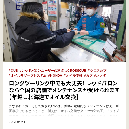
CUB
レッドバロンユーザーの利点
CROSSCUB
クロスカブ
オイルリザーブシステム
HONDA
オイル交換
カブ
ホンダ
ロングツーリング中でも大丈夫！ レッドバロン
なら全国の店舗でメンテナンスが受けられます
【年越し北海道でオイル交換】
まず最初にお伝えしておきたいのは、愛車の定期的なメンテナンスは超・重
要事項であるということ。例えば、オイル交換やタイヤの空気圧、ドライブ
チェーンなどのチェック。今回スポットを当てるエンジンオイルは、バイク
にとっては血液のようなもの。一般的に走行距離3000kmごと、または半年
2023.04.24
に1回は交換することが推奨されています。定期的に交換すると…いや、む