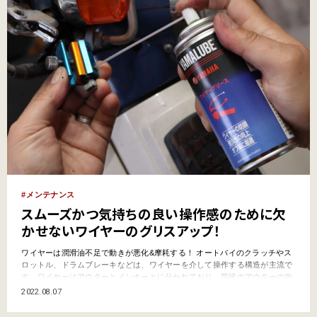
メンテナンス
スムーズかつ気持ちの良い操作感のために欠
かせないワイヤーのグリスアップ！
ワイヤーは潤滑油不足で動きが悪化&摩耗する！ オートバイのクラッチやス
ロットル、ドラムブレーキなどは、ワイヤーを介して操作する構造が主流で
す。ワイヤーはアウターとインナーとに分かれており、筒状のアウターの中
を細い針金を紡いだインナーワイヤーが通り、中を滑るように動きます。 特
2022.08.07
にワイヤーのカーブの部分では両者が擦れ合いますし、インナーもアウター
も共にスチール製（一部にはステンレスもあ…