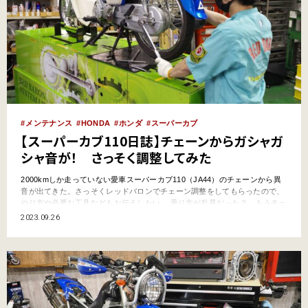
メンテナンス
HONDA
ホンダ
スーパーカブ
【スーパーカブ110日誌】チェーンからガシャガ
シャ音が！ さっそく調整してみた
2000kmしか走っていない愛車スーパーカブ110（JA44）のチェーンから異
音が出てきた。さっそくレッドバロンでチェーン調整をしてもらったので、
やり方や必要な工具などもお伝えしたい。 乗り方が乱暴だった？ もうチェ
ーンが伸びてしまった イオン発生！ もちろんマイナスイオンではない。
2023.09.26
『昭和レトロ紀行 茨城編』の帰路で、チェーンケースの中で暴れているよ
うな「ガシャガシャ」異音が目立つようになって…