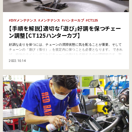
DIYメンテナンス
メンテナンス
ハンターカブ
CT125
【手順を解説】適切な「遊び」好調を保つチェー
ン調整【CT125ハンターカブ】
好調な走りを保つには、チェーンの潤滑状態に気を配ることが重要。そして
チェーンの「遊び（張り）」を規定内に保つことも必要となります。 できれ
ば、給油のタイミングごとにチェーンの遊びを点検するのが理想的です。難
しいようであれば、少なくとも1000kmに一度くらいはチェーンの注油と遊
2022.10.14
びの点検を実施したいものです。 チェーンの遊びが多すぎると、走行中にチ
ェーンが暴れてジャラジャラと異音が出たり、摩耗を…