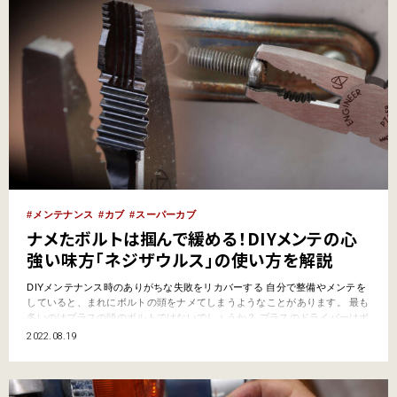
メンテナンス
カブ
スーパーカブ
ナメたボルトは掴んで緩める！DIYメンテの心
強い味方「ネジザウルス」の使い方を解説
DIYメンテナンス時のありがちな失敗をリカバーする 自分で整備やメンテを
していると、まれにボルトの頭をナメてしまうようなことがあります。 最も
多いのはプラスの頭のボルトではないでしょうか？ プラスのドライバーはボ
ルトに対して押す力が「7」、回す力「3」という使い方のコツがあって扱い
2022.08.19
が難しく、押し付けが弱いと緩める際にドライバーの先端が浮き上がって外
れてしまう「カムアウト」を起こし、プラス溝…