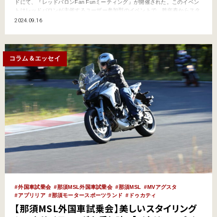
ドにて、『レッドバロンFan Funミーティング』が開催された。このイベン
トはレッドバロンが主催するユーザー参加型のイベントで、昨年春からスタ
ート。 今年、2024年は「南箱根」、「岡山」、「長崎（雨天により延
2024.09.16
期）」、「夕張」と今回紹介する「那須モータースポーツランド」会場に加
え、次の「琵琶湖」で全６回を予定。すごいのは参加費…
コラム＆エッセイ
外国車試乗会
那須MSL外国車試乗会
那須MSL
MVアグスタ
アプリリア
那須モータースポーツランド
ドゥカティ
【那須MSL外国車試乗会】美しいスタイリング