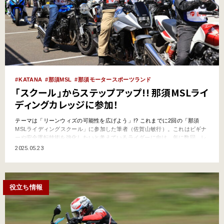
KATANA
那須MSL
那須モータースポーツランド
「スクール」からステップアップ!! 那須MSLライ
ディングカレッジに参加！
テーマは「リーンウィズの可能性を広げよう」!? これまでに2回の「那須
MSLライディングスクール」に参加した筆者（佐賀山敏行）。これはビギナ
ーや安全運転技術を強化したいと考えているライダーに向け、年に数回、レ
ッドバロンが運営する那須モータースポーツランドで開催されているスクー
2025.05.23
ルである。充実したカリキュラムは、今やベテランライダーと呼ばれるまで
になってしまった僕でも目から鱗な内容が盛りだくさんで、…
役立ち情報