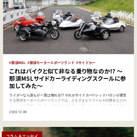
那須MSL
那須モータースポーツランド
サイドカー
これはバイクと似て非なる乗り物なのか!? 〜
那須MSLサイドカーライディングスクールに参
加してみた〜
ライダーなら誰もが一度は憧れる!? それがサイドカー!! レッドバロンが運営
する那須モータースポーツランドでは、さまざまなスクールや試乗会などの
イベントを開催している。そのなかでも変わり種（？）として人気を集めて
いるのが、那須MSLサイドカーライディングスクール。 その名のとおり、サ
2024.12.08
イドカーの乗り方を教えてくれるスクールだ。 話はガラリと変わるが、読者
の皆さんはバイクのことをなぜ「単車」…
コラム＆エッセイ