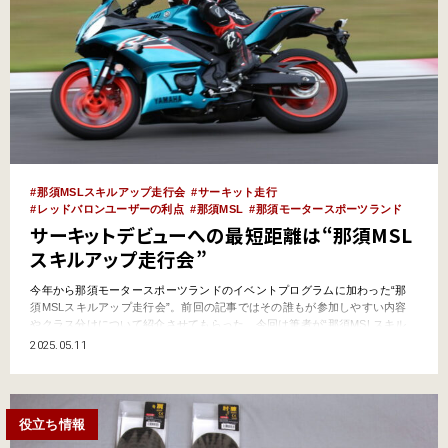
那須MSLスキルアップ走行会
サーキット走行
レッドバロンユーザーの利点
那須MSL
那須モータースポーツランド
サーキットデビューへの最短距離は“那須MSL
スキルアップ走行会”
今年から那須モータースポーツランドのイベントプログラムに加わった“那
須MSLスキルアップ走行会”。前回の記事ではその誰もが参加しやすい内容
やクラス分けについて紹介させてもらった。今回は筆者が“那須MSLスキル
アップ走行会”のプレ開催に参加してきた模様をレポートさせていただこ
2025.05.11
う。ちなみに走ったのは６つあるクラス分けのうち、“革ツナギ”が必要な中
では最もエントリーよりに位置付けられている“ノービス”ク…
役立ち情報