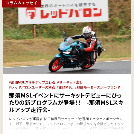
コラム＆エッセイ
那須MSLスキルアップ走行会
サーキット走行
レッドバロンユーザーの利点
那須MSL
那須モータースポーツランド
那須MSLイベントにサーキットデビューにぴっ
たりの新プログラムが登場！！ -那須MSLスキ
ルアップ走行会-
レッドバロンが運営する“二輪専用サーキット”が那須モータースポーツラン
ド（以下：那須MSL）。レッドバロンではこの那須MSLを会場としたイベン
トを多数開催。試乗会系のイベントは“ステップアップ試乗会”や“外国車試乗