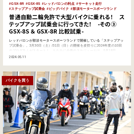
GSX-8R
GSX-8S
レッドバロンの利点
サーキット走行
ステップアップ試乗会
ビッグバイク
那須モータースポーツランド
普通自動二輪免許で大型バイクに乗れる！ ス
テップアップ試乗会に行ってきた！ -その③
GSX-8S ＆ GSX-8R 比較試乗-
レッドバロンが那須モータースポーツランドで開催している「ステップアッ
プ試乗会」。3月30日（土）/31日（日）の開催を皮切りに2024年度の10回
のプログラムがスタート！ ちなみに今後のスケジュールは、5月18日
（土）/19日（日）、7月26日（金）/27日（土）/28日（日）、9月6日
2024.05.11
（金）/7日（土）/8日（日）となっており、まだあと8回残っているから、ま
だ「ステップアップ試乗会」に行った事が…
バイクを買う