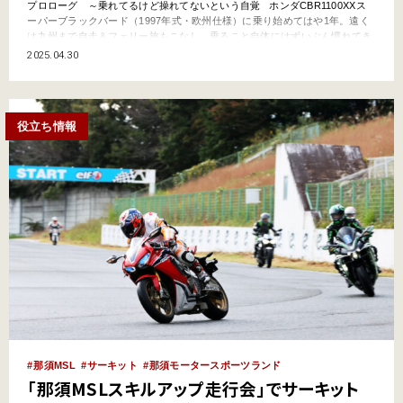
プロローグ ～乗れてるけど操れてないという自覚 ホンダCBR1100XXス
ーパーブラックバード（1997年式・欧州仕様）に乗り始めてはや1年。遠く
は九州まで自走＆フェリー旅もこなし、乗ること自体にはずいぶん慣れてき
ました。しかし、操るという意味では正直さっぱりでして、一度サーキット
2025.04.30
を走りたいなぁと思っていた矢先のことでした。 今シーズンから那須モータ
ースポーツランドで始まる…
役立ち情報
那須MSL
サーキット
那須モータースポーツランド
「那須MSLスキルアップ走行会」でサーキット