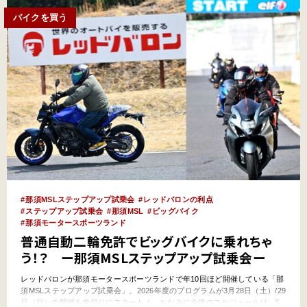
バイクを買う
那須MSLステップアップ試乗会
レッドバロンの利点
ステップアップ試乗会
那須MSL
ビッグバイク
那須モータースポーツランド
普通自動二輪免許でビッグバイクに乗れちゃ
う！？ ー那須MSLステップアップ試乗会ー
レッドバロンが那須モータースポーツランドで年10回ほど開催している「那
須MSLステップアップ試乗会」。2026年度のプログラムが3月28日（土）/29
日（日）の開催を皮切りにスタート！ ちなみに今後のスケジュールは、5