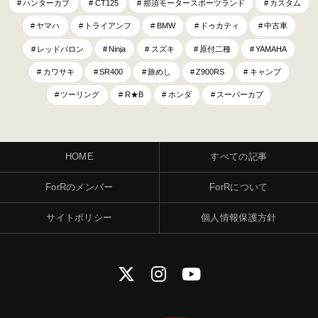
ハンターカブ
CT125
那須モータースポーツランド
カスタム
ヤマハ
トライアンフ
BMW
ドゥカティ
中古車
レッドバロン
Ninja
スズキ
原付二種
YAMAHA
カワサキ
SR400
旅めし
Z900RS
キャンプ
ツーリング
R★B
ホンダ
スーパーカブ
HOME
すべての記事
ForRのメンバー
ForRについて
サイトポリシー
個人情報保護方針