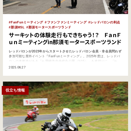
FanFunミーティング
ファンファンミーティング
レッドバロンの利点
那須MSL
那須モータースポーツランド
サーキットの体験走行もできちゃう！？ ＦａｎＦ
ｕｎミーティングin那須モータースポーツランド
レッドバロンが2023年からスタートさせたレッドバロン会員・非会員問わず
参加可能な屋外イベント『FanFunミーティング』。2025年度は、レッドバ
ロンの本拠地がある「in 岡崎市中央総合公園（3/15）」を皮切りに、「in
三井寺（大津市 4/19）」、「in徳島（5/24）」と続き、去る6月21日には、
2025.06.27
栃木県那須塩原市にある那須モータースポーツランドにて第4回目が開催さ
れた。 「in…
役立ち情報