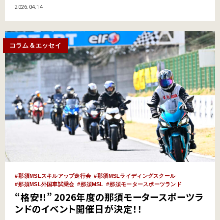
月16日（土）/17日（日）、7月24日（金）、25日（土）、26日（日）、9月
2026.04.14
11日（金）、12日（土）、13日（日）となっており、5月16日（土）と17日
（日）の開催については現…
コラム＆エッセイ
那須MSLスキルアップ走行会
那須MSLライディングスクール
那須MSL外国車試乗会
那須MSL
那須モータースポーツランド
“格安!!” 2026年度の那須モータースポーツラ
ンドのイベント開催日が決定！！