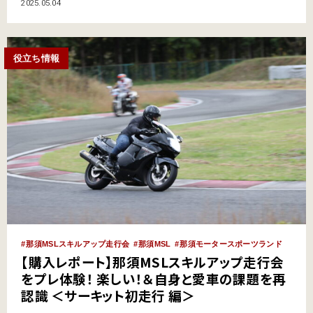
会”。スクール系のイベントなら“ライディングスクール”、“ライディングカ
2025.05.04
レッジ”などなど。年間を通して様々なイベントが開催されている。 そんな
那須MSLのイベントプログラムに新たに加わ…
役立ち情報
那須MSLスキルアップ走行会
那須MSL
那須モータースポーツランド
【購入レポート】那須MSLスキルアップ走行会
をプレ体験！ 楽しい！＆自身と愛車の課題を再
認識 ＜サーキット初走行 編＞