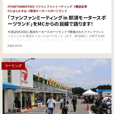
FANFUNMEETING
ファンファンミーティング
難波祐香
たはらかすみ
那須モータースポーツランド
「ファンファンミーティング in 那須モータースポ
ーツランド」をMCからの目線で語ります！
今回は6月21日に那須モータースポーツランドで開催されたファンファンミ
ーティング in 那須モータースポーツランド（以下、那須MSL）の様子をMC
たはら目線でお届けします！ 夏到来でスタート！！ 梅雨の時期での開催で
したが、今回は終日晴れていて夏の暑さのようにも感じました。そんな暑い
2025.07.01
日にも関わらずオープンと同時にこんなに大勢のライダーさんが！！到着さ
れて、受付から抽選会までスムーズに進まれてい…
ツーリング