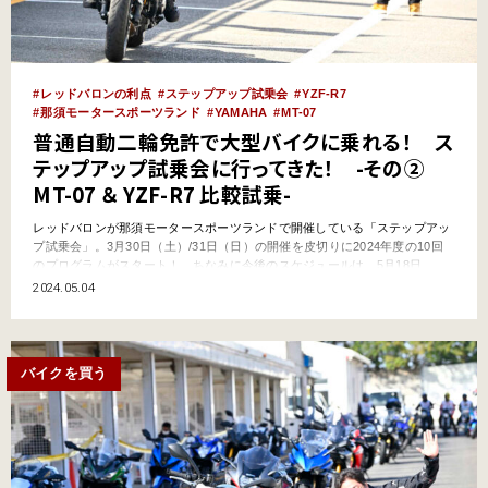
レッドバロンの利点
ステップアップ試乗会
YZF-R7
那須モータースポーツランド
YAMAHA
MT-07
普通自動二輪免許で大型バイクに乗れる！ ス
テップアップ試乗会に行ってきた！ -その②
MT-07 ＆ YZF-R7 比較試乗-
レッドバロンが那須モータースポーツランドで開催している「ステップアッ
プ試乗会」。3月30日（土）/31日（日）の開催を皮切りに2024年度の10回
のプログラムがスタート！ ちなみに今後のスケジュールは、5月18日
（土）/19日（日）、7月26日（金）、27日（土）、28日（日）、9月6日
2024.05.04
（金）、7日（土）、8日（日）となっており、まだあと8回残っているか
ら、まだ「ステップアップ試乗会」に行った事が…
バイクを買う