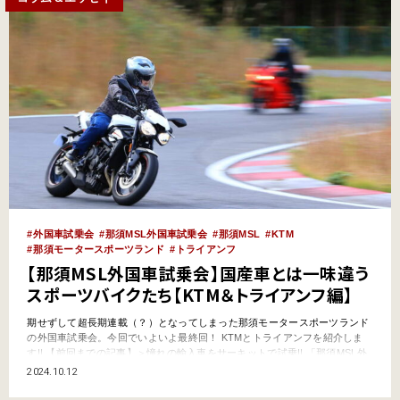
外国車試乗会
那須MSL外国車試乗会
那須MSL
KTM
那須モータースポーツランド
トライアンフ
【那須MSL外国車試乗会】国産車とは一味違う
スポーツバイクたち【KTM＆トライアンフ編】
期せずして超長期連載（？）となってしまった那須モータースポーツランド
の外国車試乗会。今回でいよいよ最終回！ KTMとトライアンフを紹介しま
す!! 【前回までの記事】＞憧れの輸入車をサーキットで試乗!! 「那須MSL外
国車試乗会」で乗りまくり！＞【那須MSL外国車試乗会】憧れのフラットツ
2024.10.12
インからとっつきやすいミドルアドベンまで!!【BMW Motorrad編】＞【那須
MSL外国車試乗会】美しいスタ…