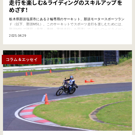
走行を楽しむ＆ライディングのスキルアップを
めざす！
栃木県那須塩原市にある２輪専用のサーキット、那須モータースポーツラン
ド（以下、那須MSL）。このサーキットでスポーツ走行を楽しむためには、
那須MSLで講習（座学・車検・実技走行）を受講して「オンロードライセン
ス」を取得する必要がある。そのうえで後日、サーキット走行の予約申し込
2025.04.29
みを入れ、那須MSLへ再び出かけるという流れだったのだが、今年2025年か
らはもっと手軽で安価にサーキット走行を楽しめるプロ…
コラム＆エッセイ