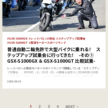
GSX-S1000GX
レッドバロンの利点
ステップアップ試乗会
GSX-S1000GT
那須モータースポーツランド
普通自動二輪免許で大型バイクに乗れる！ ス
テップアップ試乗会に行ってきた！ -その①
GSX-S1000GX ＆ GSX-S1000GT 比較試乗-
レッドバロンが那須モータースポーツランドで開催している「ステップアッ
プ試乗会」。3月30日（土）/31日（日）の開催を皮切りに2024年度の10回
のプログラムがスタート！ ちなみに今後のスケジュールは、5月18日
（土）/19日（日）、7月26日（金）、27日（土）、28日（日）、9月6日
2024.04.26
（金）、7日（土）、8日（日）となっており、まだあと8回残っているか
ら、まだ「ステップアップ試乗会」に行った事が…
1
2
3
4
NEXT