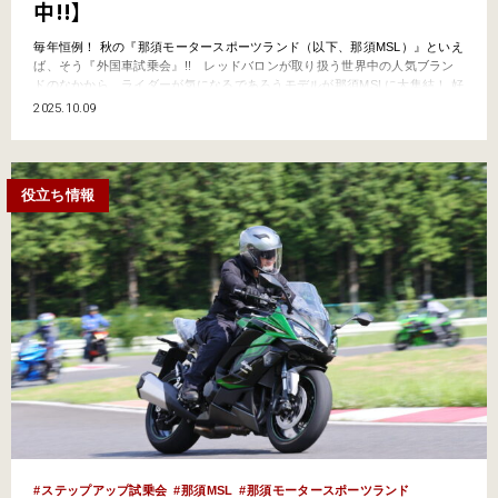
中!!】
毎年恒例！ 秋の『那須モータースポーツランド（以下、那須MSL）』といえ
ば、そう『外国車試乗会』!! レッドバロンが取り扱う世界中の人気ブラン
ドのなかから、ライダーが気になるであろうモデルが那須MSLに大集結！ 好
きなバイクに乗れるという人気のイベントなのだ。 2025年の開催日は、10
2025.10.09
月11日（土）と12日（日）……「え!? 今週末じゃん!!」と思ったアナタもご
安心！ じつはまだ参加受付中…
役立ち情報
ステップアップ試乗会
那須MSL
那須モータースポーツランド