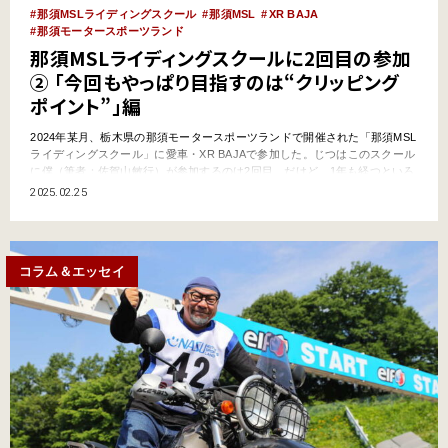
那須MSLライディングスクール
那須MSL
XR BAJA
那須モータースポーツランド
那須MSLライディングスクールに2回目の参加
② 「今回もやっぱり目指すのは“クリッピング
ポイント”」編
2024年某月、栃木県の那須モータースポーツランドで開催された「那須MSL
ライディングスクール」に愛車・XR BAJAで参加した。じつはこのスクール
に僕（筆者：佐賀山敏行）が参加するのは2回目。だけど、1年も経つといろ
いろと忘れていることが多く……大いに勉強になるのだった。 前回の記事
2025.02.25
『那須MSLライディングスクールに2回目の参加①「1年経てば、いろいろ忘
れるね」編』はコチラ 意外とできない「…
コラム＆エッセイ