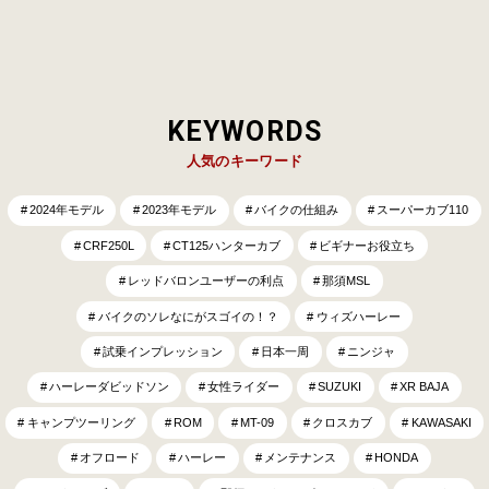
KEYWORDS
人気のキーワード
2024年モデル
2023年モデル
バイクの仕組み
スーパーカブ110
CRF250L
CT125ハンターカブ
ビギナーお役立ち
レッドバロンユーザーの利点
那須MSL
バイクのソレなにがスゴイの！？
ウィズハーレー
試乗インプレッション
日本一周
ニンジャ
ハーレーダビッドソン
女性ライダー
SUZUKI
XR BAJA
キャンプツーリング
ROM
MT-09
クロスカブ
KAWASAKI
オフロード
ハーレー
メンテナンス
HONDA