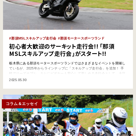
那須MSLスキルアップ走行会
那須モータースポーツランド
初心者大歓迎のサーキット走行会!! 「那須
MSLスキルアップ走行会」がスタート!!
栃木県にある那須モータースポーツランドではさまざまなイベントを開催し
ているが、2025年からラインナップに「スキルアップ走行会」を追加！ 手
軽でリーズナブル、さらにビギナーも安心して楽しめる走行会として、大注
目のイベントになりそうだ。 プレ開催でひと足お先に体験してきました！
2025.05.30
「ライディングスクール」や「ライディングカレッジ」、「ステップアップ
試乗会」に「Fan Fun Meeting」など、…
コラム＆エッセイ