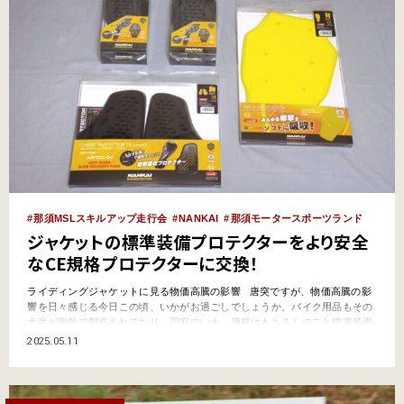
那須MSLスキルアップ走行会
NANKAI
那須モータースポーツランド
ジャケットの標準装備プロテクターをより安全
なCE規格プロテクターに交換！
ライディングジャケットに見る物価高騰の影響 唐突ですが、物価高騰の影
響を日々感じる今日この頃、いかがお過ごしでしょうか。バイク用品もその
大半が海外で製造されており、円安のいま、価格はもちろんのこと標準装備
品などにも影響が見られるようになってきました。 ライダーの多くが着用し
2025.05.11
ているライディングジャケットも同様で、かつてのようにエントリーモデル
からハイスペックモデルまでタイプ・…