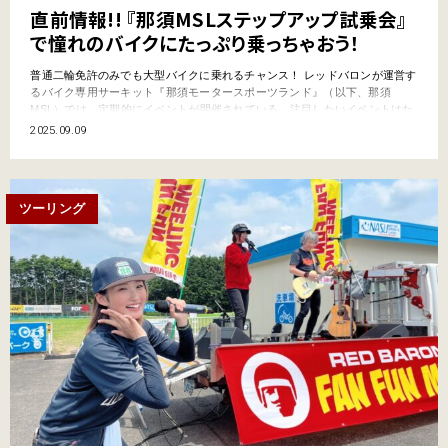
直前情報!! 『那須MSLステップアップ試乗会』
で憧れのバイクにたっぷり乗っちゃおう！
普通二輪免許のみでも大型バイクに乗れるチャンス！ レッドバロンが運営す
るバイク専用サーキット『那須モータースポーツランド』（以下、那須
MSL）では、定期的にイベントが開催されている。注目したいイベントはた
くさんあるのだが、じつは今週末（2025年9月12日（金）〜14日（日））に
2025.09.09
もおすすめのイベントが行われるのだ。 それが『ステップアップ試乗会』。
その名の通り、試乗会なのだが、試乗車として…
ツーリング