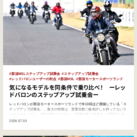
那須MSLステップアップ試乗会
ステップアップ試乗会
レッドバロンユーザーの利点
那須MSL
那須モータースポーツランド
気になるモデルを同条件で乗り比べ！ ーレッ
ドバロンのステップアップ試乗会ー
レッドバロンが那須モータースポーツランドで年10回ほど開催している「ス
テップアップ試乗会」。最大の特徴は、普通自動二輪免許しか持ってないラ
イダーであっても、“満18歳以上”であり、“普通自動二輪免許（AT限定は不
可）を取得して１年以上が経過している”という条件を満たしていれば、大
2026.07.03
型バイクへの試乗が可能なこと。普通自動二輪免許ライダーであってもビッ
グバイクに挑戦できてしまう、文字通りの「ステップアッ…