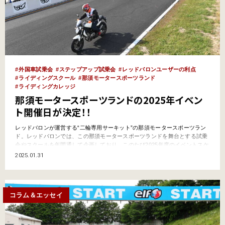
外国車試乗会
ステップアップ試乗会
レッドバロンユーザーの利点
ライディングスクール
那須モータースポーツランド
ライディングカレッジ
那須モータースポーツランドの2025年イベン
ト開催日が決定！！
レッドバロンが運営する“二輪専用サーキット”の那須モータースポーツラン
ド。レッドバロンでは、この那須モータースポーツランドを舞台とする試乗
会やスクールを年間通して企画しており、このたび2025年度のイベントスケ
ジュールが発表された。“二輪専用サーキット”なんて言葉を使ってしまうと
2025.01.31
なんだかハードルが高そうだけど、どのイベントもビギナーが参加しやすい
内容の試乗会＆スクールばかりなのがうれしい。ちなみに…
コラム＆エッセイ