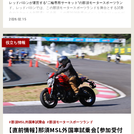
レッドバロンが運営する“二輪専用サーキット”の那須モータースポーツラン
ド。レッドバロンでは、この那須モータースポーツランドを舞台とする試乗
会やスクールを年間通して企画、この度2026年度のイベントスケジュールが
発表された。“二輪専用サーキット”なんて言葉を使ってしまうとなんだかハ
2026.02.15
ードルが高そうだけど、どのイベントもビギナーが参加しやすい内容の試乗
会＆スクールばかり。ちなみに参加に関してはレッドバロ…
役立ち情報
那須MSL外国車試乗会
那須モータースポーツランド
【直前情報】那須MSL外国車試乗会【参加受付