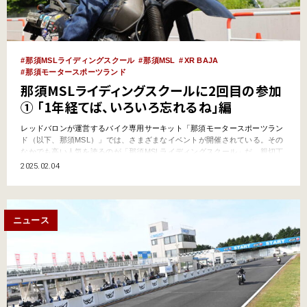
那須MSLライディングスクール
那須MSL
XR BAJA
那須モータースポーツランド
那須MSLライディングスクールに2回目の参加
① 「1年経てば、いろいろ忘れるね」編
レッドバロンが運営するバイク専用サーキット「那須モータースポーツラン
ド（以下、那須MSL）」では、さまざまなイベントが開催されている。その
なかでも高い人気を誇るのが「那須MSLライディングスクール」だ。親切丁
寧なレッスンはレッドバロンユーザーはもちろん、一般ライダーにも人気が
2025.02.04
高いという。今回、僕（筆者：佐賀山敏行）はそんな那須MSLライディング
スクールに体験取材を敢行!! ……と言いつつ、 実は一…
ニュース