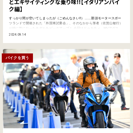
とエキサイティングな乗り味!!【イタリアンバイ
ク編】
すっかり間が空いてしまったが（ごめんなさい!!）……那須モータースポー
ツランドで開催された「外国車試乗会」、そのなかから筆者（佐賀山敏行）
が特に気になったモデルをピックアップ！ 今回はドゥカティ、MVアグス
タ、アプリリアのイタリアン4モデルを紹介しよう!! 【前回までの記事】＞
2024.09.14
憧れの輸入車をサーキットで試乗!! 「那須MSL外国車試乗会」で乗りまく
り！＞【那須MSL外国車試乗会】憧れのフラットツ…
バイクを買う