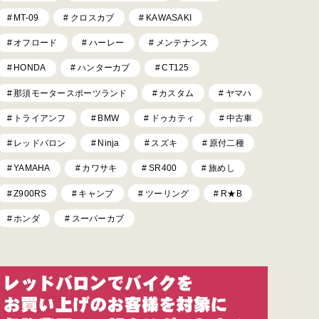
MT-09
クロスカブ
KAWASAKI
オフロード
ハーレー
メンテナンス
HONDA
ハンターカブ
CT125
那須モータースポーツランド
カスタム
ヤマハ
トライアンフ
BMW
ドゥカティ
中古車
レッドバロン
Ninja
スズキ
原付二種
YAMAHA
カワサキ
SR400
旅めし
Z900RS
キャンプ
ツーリング
R★B
ホンダ
スーパーカブ