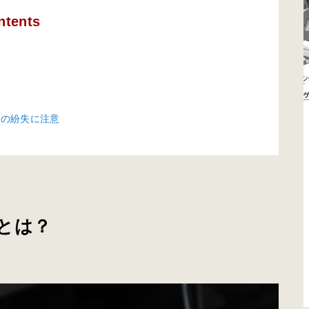
ntents
い
ーの紛失に注意
とは？