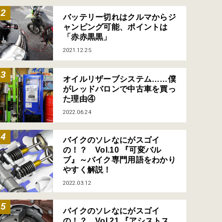
バッテリー切れはクルマからジ
ャンピング可能、ポイントは
「赤赤黒黒」
2021.12.25
オイルリザーブシステム……僕
がレッドバロンで中古車を買っ
た理由④
2022.06.24
バイクのソレなにがスゴイ
の！？ Vol.10 『可変バル
ブ』～バイク専門用語をわかり
やすく解説！
2022.03.12
バイクのソレなにがスゴイ
の！？ Vol.21 『アシストス