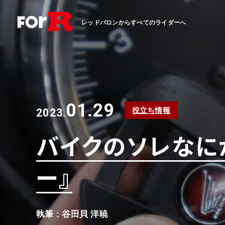
レッドバロンからすべてのライダーへ
01.29
役立ち情報
2023.
バイクのソレなにが
ー』
執筆 : 谷田貝 洋暁